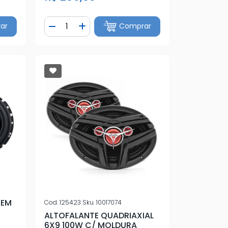
Quantidade
ar
Comprar
tidade
Diminuir Quantidade
Adicionar Quantidade
TEM
Cod.
125423
Sku.
10017074
ALTOFALANTE QUADRIAXIAL
6X9 100W C/ MOLDURA