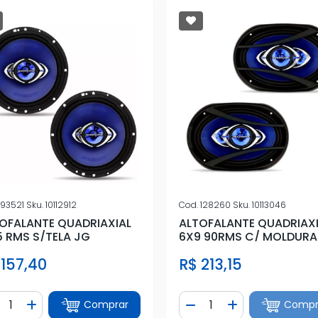
93521
Sku.
10112912
Cod.
128260
Sku.
10113046
OFALANTE QUADRIAXIAL
ALTOFALANTE QUADRIAX
5 RMS S/TELA JG
6X9 90RMS C/ MOLDURA
 157,40
R$ 213,15
ntidade
Quantidade
Comprar
Compr
iminuir Quantidade
Adicionar Quantidade
Diminuir Quantidade
Adicionar Quan