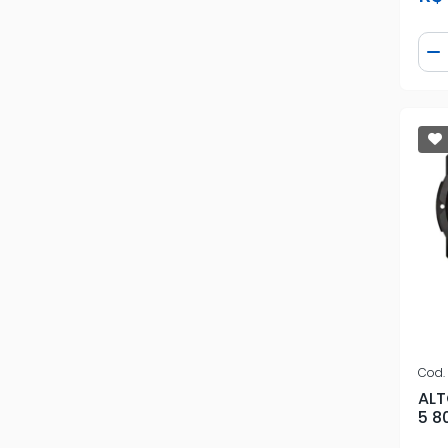
Qua
D
Cod.
ALT
5 8