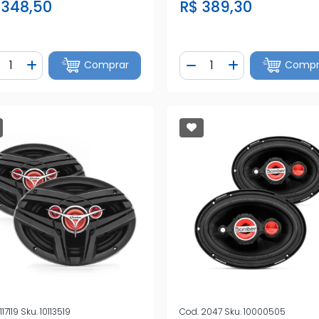
 348,50
R$ 389,30
ntidade
Quantidade
Comprar
Compr
iminuir Quantidade
Adicionar Quantidade
Diminuir Quantidade
Adicionar Quan
117119
Sku.
10113519
Cod.
2047
Sku.
10000505