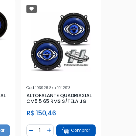
Cod.
103926
Sku.
10112913
IAL
ALTOFALANTE QUADRIAXIAL
CM5 5 65 RMS S/TELA JG
R$ 150,46
Quantidade
ar
Comprar
tidade
Diminuir Quantidade
Adicionar Quantidade