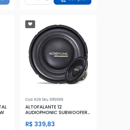
tidade
Diminuir Quantidade
Adicionar Quantidade
Cod.
629
Sku.
10113399
TAL
ALTOFALANTE 12
0W
AUDIOPHONIC SUBWOOFER
SENSATION S1-12 250 R
R$ 339,83