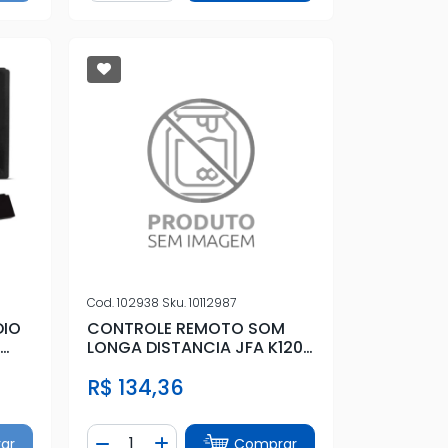
Cod.
102938
Sku.
10112987
DIO
CONTROLE REMOTO SOM
B
LONGA DISTANCIA JFA K1200
1200 METROS UN
R$ 134,36
Quantidade
ar
Comprar