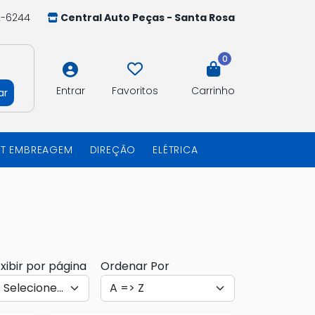
2-6244
Central Auto Peças - Santa Rosa
0
Entrar
Favoritos
Carrinho
ar
IT EMBREAGEM
DIREÇÃO
ELÉTRICA
xibir por página
Ordenar Por