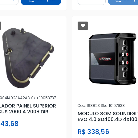
iminuir Quantidade
Adicionar Quantidade
Diminuir Quantidade
Adicionar Quan
XS41A023A42AD
Sku.
10053737
LADOR PAINEL SUPERIOR
Cod.
168823
Sku.
10197938
US 2000 A 2008 DIR
MODULO SOM SOUNDIGI
EVO 4.0 SD400.4D 4X10
 43,68
R$ 338,56