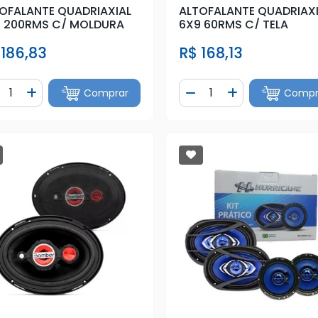
OFALANTE QUADRIAXIAL
ALTOFALANTE QUADRIAX
 200RMS C/ MOLDURA
6X9 60RMS C/ TELA
 186,83
R$ 168,13
ntidade
Quantidade
Comprar
Compr
iminuir Quantidade
Adicionar Quantidade
Diminuir Quantidade
Adicionar Quan