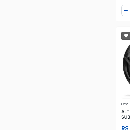
Qua
SOUNDIGITA
D
SPYDER
STETSOM
TARAMPS
VW
Cod.
ALT
SU
25
R$