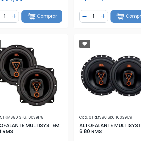
ntidade
Quantidade
Comprar
Compr
iminuir Quantidade
Adicionar Quantidade
Diminuir Quantidade
Adicionar Quan
5TRMS80
Sku.
10039178
Cod.
6TRMS80
Sku.
10039179
OFALANTE MULTISYSTEM
ALTOFALANTE MULTISYS
0 RMS
6 80 RMS