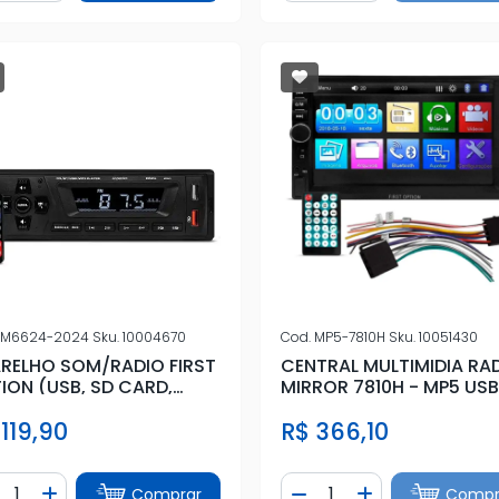
M6624-2024
Sku.
10004670
Cod.
MP5-7810H
Sku.
10051430
RELHO SOM/RADIO FIRST
CENTRAL MULTIMIDIA RA
ION (USB, SD CARD,
MIRROR 7810H - MP5 US
,BLUETOOTH
BLUETOOTH
 119,90
R$ 366,10
ntidade
Quantidade
Comprar
Compr