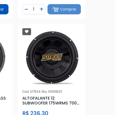
Quantidade
ar
Comprar
tidade
Diminuir Quantidade
Adicionar Quantidade
Cod.
1275S4
Sku.
10051823
ASS
ALTOFALANTE 12
SUBWOOFER 175WRMS 700W
V2
R$ 236,30