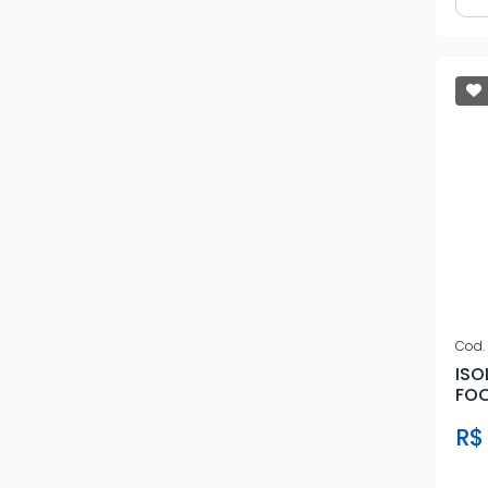
D
JBL
JFA
KRONOS
MULTILASER
NITRO
ORION
PARALELO
Cod.
PIONEER
ISO
FOC
POSITRON
R$
ROADSTAR
SMART