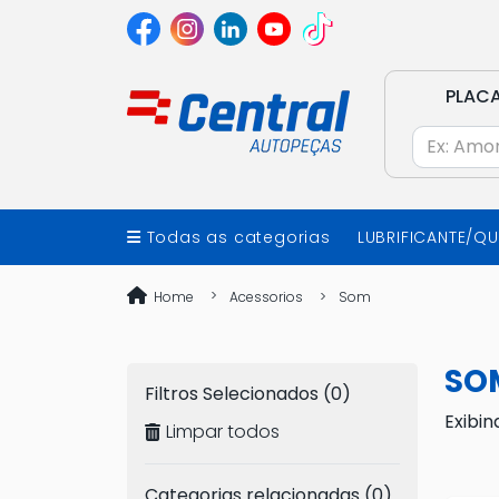
PLAC
Todas as categorias
LUBRIFICANTE/Q
Home
Acessorios
Som
SO
Filtros Selecionados (0)
Exibin
Limpar todos
Categorias relacionadas (0)