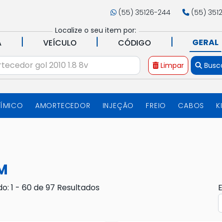
(55) 35126-244
(55) 351
Localize o seu item por:
|
|
|
GERAL
A
VEÍCULO
CÓDIGO
Limpar
Busc
UÍMICO
AMORTECEDOR
INJEÇÃO
FREIO
CABOS
K
M
do: 1 - 60 de 97 Resultados
E