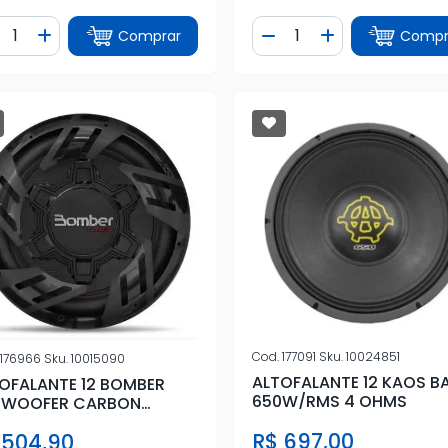
ntidade
Quantidade
Comprar
Compr
iminuir Quantidade
Adicionar Quantidade
Diminuir Quantidade
Adicionar Quan
Cod.
177091
Sku.
10024851
176966
Sku.
10015090
ALTOFALANTE 12 KAOS B
OFALANTE 12 BOMBER
650W/RMS 4 OHMS
BWOOFER CARBON
0W/RMS
R$ 697,00
 504,90