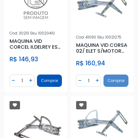
Cod.
30213
Sku.
10020410
Cod.
41090
Sku.
10021275
MAQUINA VID
MAQUINA VID CORSA
CORCEL II,DELREY ESQ
02/ ELET S/MOTOR
ELETRICA
4PTS DIR DIANT
R$ 146,93
R$ 160,94
(BOSCH)
Quantidade
Quantidade
Comprar
Comprar
Diminuir Quantidade
Adicionar Quantidade
Diminuir Quantidade
Adicionar Quantidad