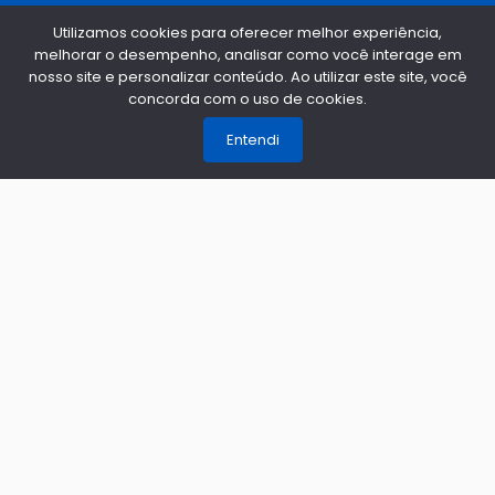
CENTRAL AUTO PEÇAS - CAXIAS DO SUL
Utilizamos cookies para oferecer melhor experiência,
Telefone:
(54) 3535-6844
melhorar o desempenho, analisar como você interage em
nosso site e personalizar conteúdo. Ao utilizar este site, você
WhatsApp:
(55) 35126-244
concorda com o uso de cookies.
1
CENTRAL AUTO PEÇAS - ERECHIM
Entendi
Telefone:
(54) 2107-6244
WhatsApp:
(55) 35126-244
Formas de Pagamento
Qualidade e Segurança