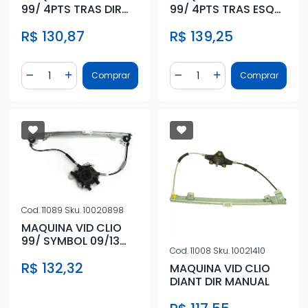
99/ 4PTS TRAS DIR
99/ 4PTS TRAS ESQ
MANUAL
MANUAL
R$ 130,87
R$ 139,25
Quantidade
Quantidade
Comprar
Comprar
Diminuir Quantidade
Adicionar Quantidade
Diminuir Quantidade
Adicionar Quantidad
Cod.
11089
Sku.
10020898
MAQUINA VID CLIO
99/ SYMBOL 09/13
Cod.
11008
Sku.
10021410
DIANT ESQ ELET
R$ 132,32
S/MOTOR
MAQUINA VID CLIO
DIANT DIR MANUAL