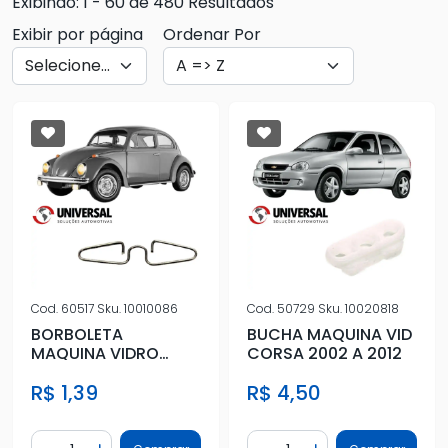
Exibindo: 1 - 60 de 480 Resultados
Exibir por página
Ordenar Por
Cod.
60517
Sku.
10010086
Cod.
50729
Sku.
10020818
BORBOLETA
BUCHA MAQUINA VID
MAQUINA VIDRO
CORSA 2002 A 2012
FUSCA
R$ 1,39
R$ 4,50
Quantidade
Quantidade