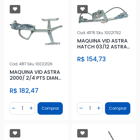
Cod.
41176
Sku.
10021792
MAQUINA VID ASTRA
HATCH 03/12 ASTRA
SEDAN 98/12 TRAS
R$ 154,73
DIR EL.
Cod.
41117
Sku.
10022126
MAQUINA VID ASTRA
2000/ 2/4 PTS DIANT
ESQ ELETRICA
R$ 182,47
S/MOTOR
Quantidade
Quantidade
Comprar
Comprar
Diminuir Quantidade
Adicionar Quantidade
Diminuir Quantidade
Adicionar Quantidad