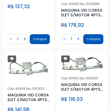
DIANT ESQ
Cod.
40646
Sku.
10025188
R$ 137,32
MAQUINA VID CORSA
ELET S/MOTOR 4PTS
DIR DIANT
R$ 178,92
Quantidade
Quantidade
Comprar
Comprar
Diminuir Quantidade
Adicionar Quantidade
Diminuir Quantidade
Adicionar Quantidad
Cod.
40905
Sku.
10021123
MAQUINA VID CORSA
ELET S/MOTOR 4PTS
Cod.
40904
Sku.
10021122
TRAS ESQ
MAQUINA VID CORSA
R$ 116,03
ELET S/MOTOR 4PTS
TRAS DIR
R$ 141,58