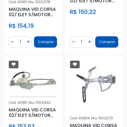
02/ ELET S/MOTOR
Cod.
40913
Sku.
10022178
4PTS TRAS DIR
MAQUINA VID CORSA
R$ 150,22
02/ ELET S/MOTOR
4PTS ESQ DIANT
R$ 154,19
(MABUCHI)
Quantidade
Quantidade
Comprar
Comprar
Diminuir Quantidade
Adicionar Quantidade
Diminuir Quantidade
Adicionar Quantidad
Cod.
40915
Sku.
10021432
MAQUINA VID CORSA
02/ ELET S/MOTOR
Cod.
40804
Sku.
10021273
4PTS TRAS ESQ
MAQUINA VID CORSA
R$ 153,63