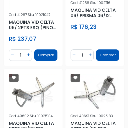
Cod.
41258
Sku.
10021116
MAQUINA VID CELTA
06/ PRISMA 06/12
Cod.
41287
Sku.
10021047
4PTS DIANT DIR (PINO
MAQUINA VID CELTA
R$ 176,23
ALTO
06/ 2PTS ESQ (PINO
ALTO)
R$ 237,07
Quantidade
Quantidade
Comprar
Comprar
Diminuir Quantidade
Adicionar Quantidade
Diminuir Quantidade
Adicionar Quantidad
Cod.
40691
Sku.
10025183
Cod.
40692
Sku.
10025184
MAQUINA VID CELTA
MAQUINA VID CELTA