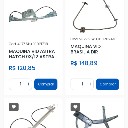
Cod.
23276
Sku.
10020246
Cod.
41177
Sku.
10021738
MAQUINA VID
MAQUINA VID ASTRA
BRASILIA DIR
HATCH 03/12 ASTRA
SEDAN 98/12 TRAS
R$ 148,89
R$ 120,85
ESQ EL
Quantidade
Quantidade
Comprar
Comprar
Diminuir Quantidade
Adicionar Quantidade
Diminuir Quantidade
Adicionar Quantidad