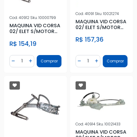
Cod.
41091
Sku.
10021274
Cod.
40912
Sku.
10000799
MAQUINA VID CORSA
MAQUINA VID CORSA
02/ ELET S/MOTOR
02/ ELET S/MOTOR
4PTS ESQ DIANT
4PTS DIR DIANT
R$ 157,36
(BOSCH)
R$ 154,19
(MABUCHI)
Quantidade
Quantidade
Comprar
Comprar
Diminuir Quantidade
Adicionar Quantidade
Diminuir Quantidade
Adicionar Quantidad
Cod.
40914
Sku.
10021433
MAQUINA VID CORSA