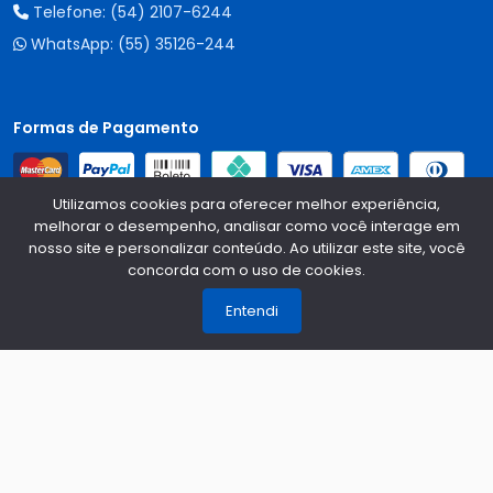
Telefone:
(54) 2107-6244
WhatsApp:
(55) 35126-244
Formas de Pagamento
Utilizamos cookies para oferecer melhor experiência,
melhorar o desempenho, analisar como você interage em
nosso site e personalizar conteúdo. Ao utilizar este site, você
concorda com o uso de cookies.
Qualidade e Segurança
1
Entendi
Central Auto Peças - CNPJ:
90.196.999/0001-89
Todos os
direitos reservados.
2026