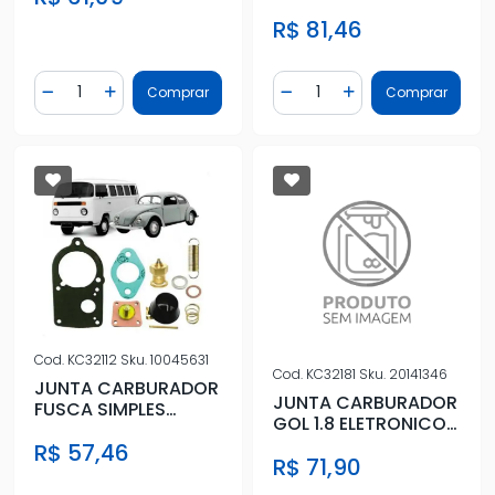
COMPLETO C/ DIAFR
R$ 81,46
BOIA AGULHA
Quantidade
Quantidade
Comprar
Comprar
Diminuir Quantidade
Adicionar Quantidade
Diminuir Quantidade
Adicionar Quantidad
Cod.
KC32112
Sku.
10045631
Cod.
KC32181
Sku.
20141346
JUNTA CARBURADOR
JUNTA CARBURADOR
FUSCA SIMPLES
GOL 1.8 ELETRONICO
COMPLETO SEM
BROSOL 2 ECE
R$ 57,46
CHUVEIRINHO
R$ 71,90