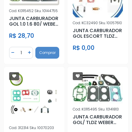
Cod.
K0115452
Sku.
10144755
JUNTA CARBURADOR
Cod.
KC32490
Sku.
10057610
GOL 1.0 1.6 80/ WEBER
DUPLO 450
JUNTA CARBURADOR
R$ 28,70
GOL ESCORT TLDZ
WEBER DUPLO (ALC)
R$ 0,00
Quantidade
Comprar
Diminuir Quantidade
Adicionar Quantidade
Cod.
K0115495
Sku.
10141813
JUNTA CARBURADOR
GOL/ TLDZ WEBER
DUPLO (ALC)
Cod.
312314
Sku.
10070203