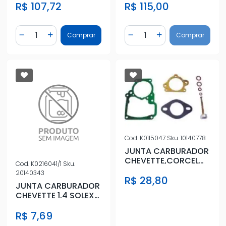
R$ 107,72
R$ 115,00
DIAFRAGMA BOI
Quantidade
Quantidade
Comprar
Comprar
Diminuir Quantidade
Adicionar Quantidade
Diminuir Quantidade
Adicionar Quantidad
Cod.
K0115047
Sku.
10140778
JUNTA CARBURADOR
CHEVETTE,CORCEL
Cod.
K0216041/1
Sku.
1.4 C/PISTAO WEBER
20140343
R$ 28,80
JUNTA CARBURADOR
CHEVETTE 1.4 SOLEX
SIMPLES
R$ 7,69
C/DIAFRAGMA