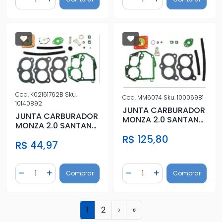
Diminuir Quantidade
Adicionar Quantidade
Diminuir Quantidade
Adicionar Quantidad
Cod.
K02161762B
Sku.
Cod.
MM6074
Sku.
10006981
10140892
JUNTA CARBURADOR
JUNTA CARBURADOR
MONZA 2.0 SANTANA
MONZA 2.0 SANTANA
2.0 DUPLO 3E
2.0 DUPLO 3E
R$ 125,80
ALC/GAS SOL
R$ 44,97
ALC/GAS C/D
Quantidade
Quantidade
Comprar
Comprar
Diminuir Quantidade
Adicionar Quantidade
Diminuir Quantidade
Adicionar Quantidad
1
2
›
»