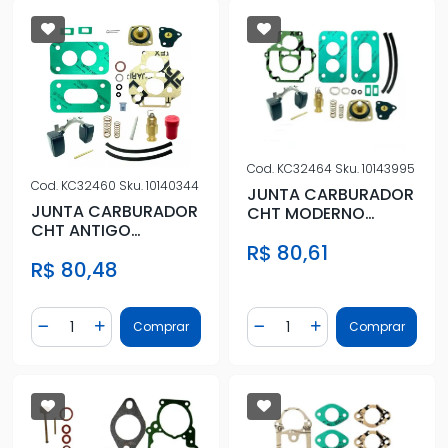
Cod.
KC32464
Sku.
10143995
Cod.
KC32460
Sku.
10140344
JUNTA CARBURADOR
JUNTA CARBURADOR
CHT MODERNO
CHT ANTIGO
C/DIAFRAGMA DUPLO
C/DIAFRAGMA DUPLO
R$ 80,61
WEBER 460 COM
R$ 80,48
WEBER 460
Quantidade
Quantidade
Comprar
Comprar
Diminuir Quantidade
Adicionar Quantidade
Diminuir Quantidade
Adicionar Quantidad