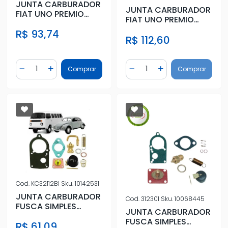
JUNTA CARBURADOR
JUNTA CARBURADOR
FIAT UNO PREMIO
FIAT UNO PREMIO
ELBA 1.6 90/ DUPLO
ELBA 1.6 90/ DUPLO
R$ 93,74
WEBER
R$ 112,60
WEBER
Quantidade
Quantidade
Comprar
Comprar
Diminuir Quantidade
Adicionar Quantidade
Diminuir Quantidade
Adicionar Quantidad
Cod.
KC32112BI
Sku.
10142531
JUNTA CARBURADOR
Cod.
312301
Sku.
10068445
FUSCA SIMPLES
JUNTA CARBURADOR
COMPLETO C/ DIAFR
FUSCA SIMPLES
R$ 61,09
BOIA AGULHA