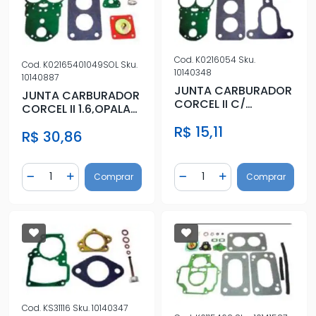
Cod.
K0216054
Sku.
Cod.
K02165401049SOL
Sku.
10140348
10140887
JUNTA CARBURADOR
JUNTA CARBURADOR
CORCEL II C/
CORCEL II 1.6,OPALA
DIAFRAGMA DUPLO
(DUPLO)SOLEX
R$ 15,11
(SOLEX)
R$ 30,86
Quantidade
Quantidade
Comprar
Comprar
Diminuir Quantidade
Adicionar Quantidade
Diminuir Quantidade
Adicionar Quantidad
Cod.
KS31116
Sku.
10140347