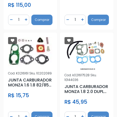
R$ 115,00
86/9
Quantidade
Quantidade
Comprar
Comprar
Diminuir Quantidade
Adicionar Quantidade
Diminuir Quantidade
Adicionar Quantidad
Cod.
K0216161
Sku.
10202089
Cod.
k02161752B
Sku.
JUNTA CARBURADOR
10144036
MONZA 1.6 1.8 82/85
JUNTA CARBURADOR
UNO 1300 SOLEX
MONZA 1.8 2.0 DUPLO
R$ 15,75
SIMPLES
2E SOLEX
R$ 45,95
C/DIAFRAGMA
Quantidade
Quantidade
Comprar
Comprar