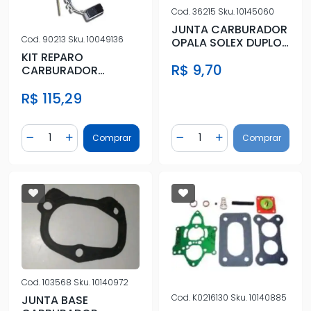
Cod.
36215
Sku.
10145060
JUNTA CARBURADOR
Cod.
90213
Sku.
10049136
OPALA SOLEX DUPLO
SUP
KIT REPARO
R$ 9,70
CARBURADOR
CORCEL II 1.6 DEL REY
R$ 115,29
ESCORT PAMPA CHT
Quantidade
Quantidade
Comprar
Comprar
Diminuir Quantidade
Adicionar Quantidade
Diminuir Quantidade
Adicionar Quantidad
Cod.
103568
Sku.
10140972
Cod.
K0216130
Sku.
10140885
JUNTA BASE