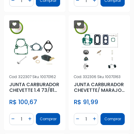
Comprar
Comprar
Diminuir Quantidade
Adicionar Quantidade
Diminuir Quantidade
Adicionar Quantidad
Cod.
322307
Sku.
10070162
Cod.
332306
Sku.
10070163
JUNTA CARBURADOR
JUNTA CARBURADOR
CHEVETTE 1.4 73/81
CHEVETTE/ MARAJO
DFV WEBER SIMPLES
1.6S 87/89 WEBER
R$ 100,67
R$ 91,99
C/ PIS
460 COMPL
Quantidade
Quantidade
Comprar
Comprar
Diminuir Quantidade
Adicionar Quantidade
Diminuir Quantidade
Adicionar Quantidad