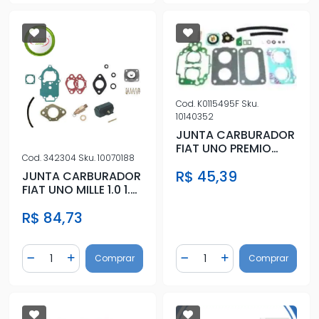
Cod.
K0115495F
Sku.
10140352
JUNTA CARBURADOR
FIAT UNO PREMIO
Cod.
342304
Sku.
10070188
ELBA 1.6 90/ DUPLO
R$ 45,39
WEBER
JUNTA CARBURADOR
FIAT UNO MILLE 1.0 1.3
MONZA C/
R$ 84,73
DIAFRAGMA
Quantidade
Quantidade
Comprar
Comprar
Diminuir Quantidade
Adicionar Quantidade
Diminuir Quantidade
Adicionar Quantidad