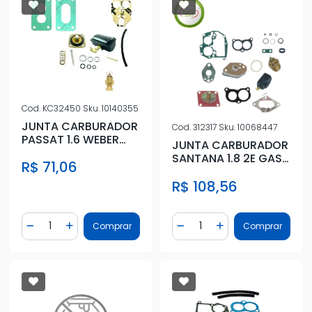
Cod.
KC32450
Sku.
10140355
JUNTA CARBURADOR
Cod.
312317
Sku.
10068447
PASSAT 1.6 WEBER
JUNTA CARBURADOR
450 MINI COMPLETO
SANTANA 1.8 2E GAS
R$ 71,06
1988 A 1991
R$ 108,56
Quantidade
Quantidade
Comprar
Comprar
Diminuir Quantidade
Adicionar Quantidade
Diminuir Quantidade
Adicionar Quantidad