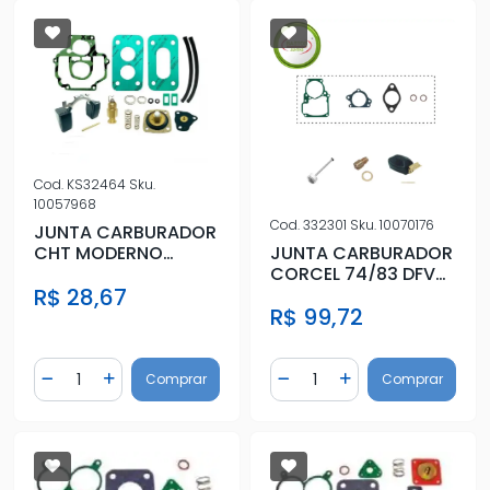
Cod.
KS32464
Sku.
10057968
Cod.
332301
Sku.
10070176
JUNTA CARBURADOR
JUNTA CARBURADOR
CHT MODERNO
CORCEL 74/83 DFV
C/DIAFRAGMA DUPLO
R$ 28,67
WEBER SIMPLES C/ PIS
WEBER 460 SIM
R$ 99,72
Quantidade
Quantidade
Comprar
Comprar
Diminuir Quantidade
Adicionar Quantidade
Diminuir Quantidade
Adicionar Quantidad