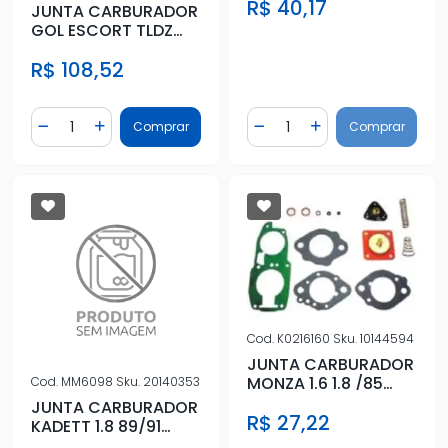
R$ 40,17
JUNTA CARBURADOR
GOL ESCORT TLDZ
WEBER DUPLO (GAS)
R$ 108,52
495
Quantidade
Quantidade
Comprar
Comprar
Diminuir Quantidade
Adicionar Quantidade
Diminuir Quantidade
Adicionar Quantidad
Cod.
K0216160
Sku.
10144594
JUNTA CARBURADOR
MONZA 1.6 1.8 /85
Cod.
MM6098
Sku.
20140353
UNO 1300 SOLEX C/
JUNTA CARBURADOR
R$ 27,22
DIAFRAG
KADETT 1.8 89/91
MONZA 1.8 ALCOOL