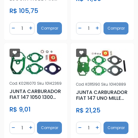
ALCOOL
R$ 105,75
Quantidade
Quantidade
Comprar
Comprar
Diminuir Quantidade
Adicionar Quantidade
Diminuir Quantidade
Adicionar Quantidad
Cod.
K0216070
Sku.
10142369
Cod.
K0115190
Sku.
10140889
JUNTA CARBURADOR
JUNTA CARBURADOR
FIAT 147 1050 1300
FIAT 147 UNO MILLE
76/82 GAS DIS SOLEX
MOT 1050
R$ 9,01
SIMP
R$ 21,25
C/DIAFRAGMA WEB
Quantidade
Quantidade
Comprar
Comprar
Diminuir Quantidade
Adicionar Quantidade
Diminuir Quantidade
Adicionar Quantidad