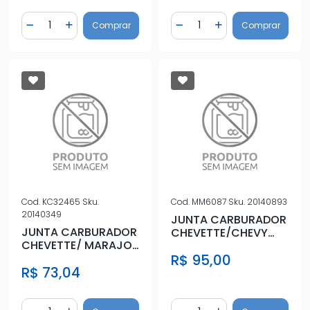
Quantidade
Quantidade
Comprar
Comprar
Diminuir Quantidade
Adicionar Quantidade
Diminuir Quantidade
Adicionar Quantidad
Cod.
KC32465
Sku.
Cod.
MM6087
Sku.
20140893
20140349
JUNTA CARBURADOR
JUNTA CARBURADOR
CHEVETTE/CHEVY
CHEVETTE/ MARAJO
500/MARAJO GAS
1.6S 87/89 WEBER
R$ 95,00
92/
R$ 73,04
460 COMPL
Quantidade
Quantidade