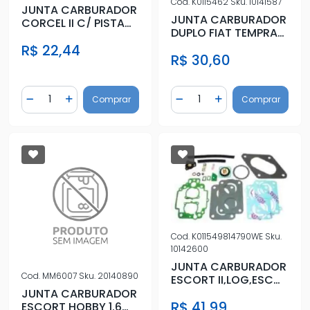
Cod.
K0115462
Sku.
10141587
JUNTA CARBURADOR
JUNTA CARBURADOR
CORCEL II C/ PISTAO
DUPLO FIAT TEMPRA
ALCOOL WEBER
2.0 92/ GAS WEBER
R$ 22,44
R$ 30,60
Quantidade
Quantidade
Comprar
Comprar
Diminuir Quantidade
Adicionar Quantidade
Diminuir Quantidade
Adicionar Quantidad
Cod.
K011549814790WE
Sku.
10142600
JUNTA CARBURADOR
Cod.
MM6007
Sku.
20140890
ESCORT II,LOG,ESC
XR3 APL566
JUNTA CARBURADOR
R$ 41,99
ESCORT HOBBY 1.6