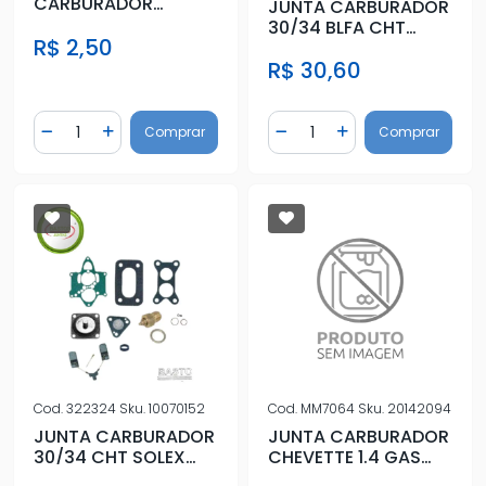
CARBURADOR
JUNTA CARBURADOR
CORCEL II
30/34 BLFA CHT
R$ 2,50
SOLEX DUPLO C/
R$ 30,60
DIAFRAGMA
Quantidade
Quantidade
Comprar
Comprar
Diminuir Quantidade
Adicionar Quantidade
Diminuir Quantidade
Adicionar Quantidad
Cod.
322324
Sku.
10070152
Cod.
MM7064
Sku.
20142094
JUNTA CARBURADOR
JUNTA CARBURADOR
30/34 CHT SOLEX
CHEVETTE 1.4 GAS
DUPLO C/
80/...