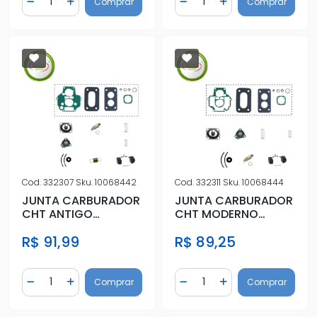
Comprar
Comprar
Diminuir Quantidade
Adicionar Quantidade
Diminuir Quantidade
Adicionar Quantidad
Cod.
332307
Sku.
10068442
Cod.
332311
Sku.
10068444
JUNTA CARBURADOR
JUNTA CARBURADOR
CHT ANTIGO
CHT MODERNO
C/DIAFRAGMA DUPLO
C/DIAFRAGMA DUPLO
R$ 91,99
R$ 89,25
WEBER 460
WEBER 460 COM
Quantidade
Quantidade
Comprar
Comprar
Diminuir Quantidade
Adicionar Quantidade
Diminuir Quantidade
Adicionar Quantidad