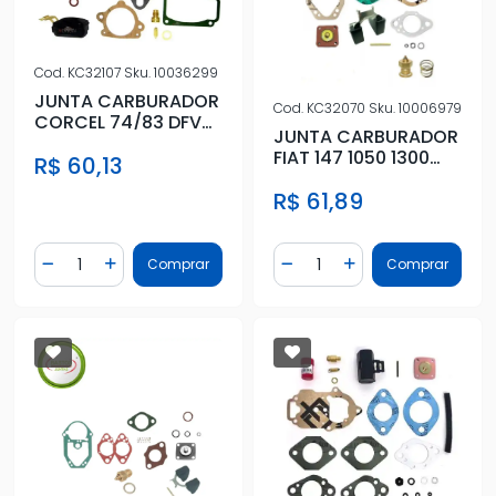
Cod.
KC32107
Sku.
10036299
JUNTA CARBURADOR
Cod.
KC32070
Sku.
10006979
CORCEL 74/83 DFV
JUNTA CARBURADOR
WEBER SIMPLES C/ PIS
FIAT 147 1050 1300
R$ 60,13
76/82 GAS DIS SOLEX
R$ 61,89
SIMP
Quantidade
Quantidade
Comprar
Comprar
Diminuir Quantidade
Adicionar Quantidade
Diminuir Quantidade
Adicionar Quantidad