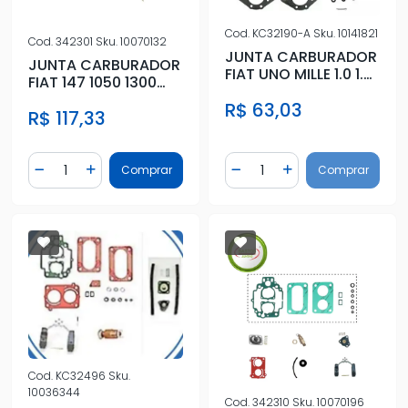
Cod.
KC32190-A
Sku.
10141821
Cod.
342301
Sku.
10070132
JUNTA CARBURADOR
JUNTA CARBURADOR
FIAT UNO MILLE 1.0 1.3
FIAT 147 1050 1300
MONZA C/
76/82 GAS DIS SOLEX
R$ 63,03
DIAFRAGMA
R$ 117,33
SIMP
Quantidade
Quantidade
Comprar
Comprar
Diminuir Quantidade
Adicionar Quantidade
Diminuir Quantidade
Adicionar Quantidad
Cod.
KC32496
Sku.
10036344
Cod.
342310
Sku.
10070196