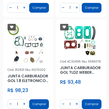
Quantidade
Quantidade
Comprar
Comprar
Diminuir Quantidade
Adicionar Quantidade
Diminuir Quantidade
Adicionar Quantidad
Cod.
KC32495
Sku.
10146079
JUNTA CARBURADOR
Cod.
3123121
Sku.
10070202
GOL TLDZ WEBER
JUNTA CARBURADOR
DUPLO (GAS) 495
GOL 1.8 ELETRONICO
R$ 93,48
BROSOL 2 ECE
R$ 98,23
Quantidade
Quantidade
Comprar
Comprar
Diminuir Quantidade
Adicionar Quantidade
Diminuir Quantidade
Adicionar Quantidad