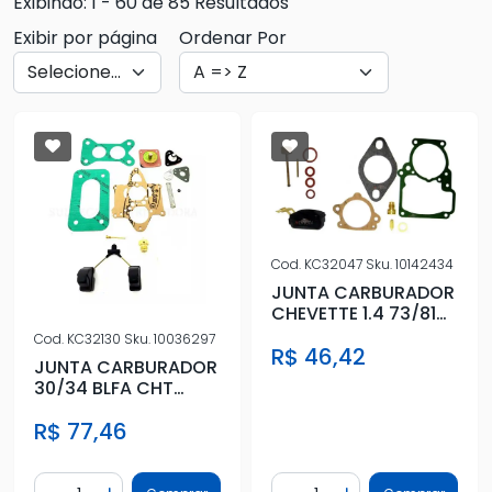
Exibindo: 1 - 60 de 85 Resultados
Exibir por página
Ordenar Por
Cod.
KC32047
Sku.
10142434
JUNTA CARBURADOR
CHEVETTE 1.4 73/81
DFV WEBER SIMPLES
Cod.
KC32130
Sku.
10036297
R$ 46,42
C/ PIS
JUNTA CARBURADOR
30/34 BLFA CHT
SOLEX DUPLO C/
R$ 77,46
DIAFRAGMA BOI
Quantidade
Quantidade