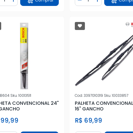
iminuir Quantidade
Adicionar Quantidade
Diminuir Quantidade
Adicionar Quan
B604
Sku.
10013511
Cod.
3397010319
Sku.
10033857
HETA CONVENCIONAL 24"
PALHETA CONVENCIONAL
 GANCHO
16" GANCHO
 99,99
R$ 69,99