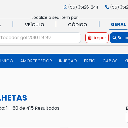
(55) 35126-244
(55) 351
Localize o seu item por:
|
|
|
GERAL
A
VEÍCULO
CÓDIGO
Limpar
Busc
UÍMICO
AMORTECEDOR
INJEÇÃO
FREIO
CABOS
K
LHETAS
do: 1 - 60 de 415 Resultados
E