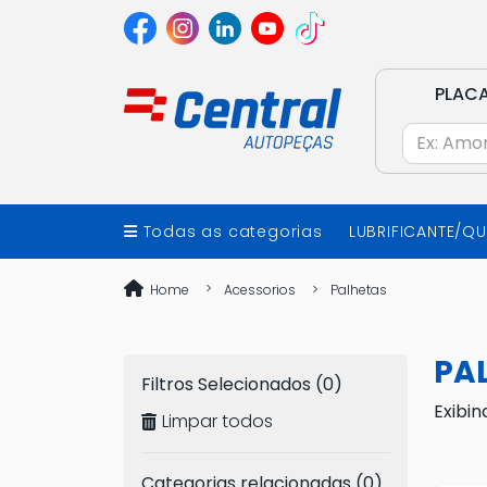
PLAC
Todas as categorias
LUBRIFICANTE/Q
Home
Acessorios
Palhetas
PA
Filtros Selecionados (0)
Exibin
Limpar todos
Categorias relacionadas (0)