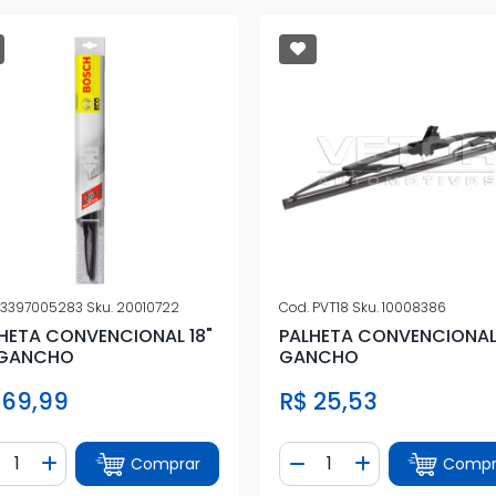
3397005283
Sku.
20010722
Cod.
PVT18
Sku.
10008386
HETA CONVENCIONAL 18"
PALHETA CONVENCIONAL 
 GANCHO
GANCHO
 69,99
R$ 25,53
ntidade
Quantidade
Comprar
Compr
iminuir Quantidade
Adicionar Quantidade
Diminuir Quantidade
Adicionar Quan