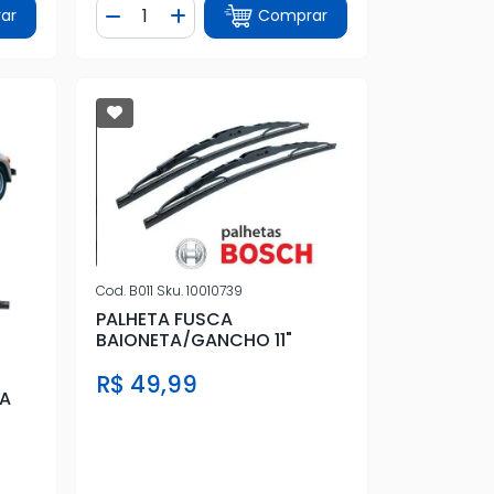
Quantidade
ar
Comprar
tidade
Diminuir Quantidade
Adicionar Quantidade
Cod.
B011
Sku.
10010739
PALHETA FUSCA
BAIONETA/GANCHO 11"
R$ 49,99
TA