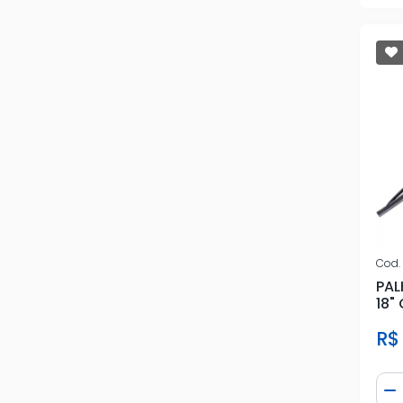
RENAULT
TOP X
TOYOTA
UNIVERSAL
UNY
VALEO
VETOR
Cod.
PAL
VTO
18"
VW
R$
Qua
D