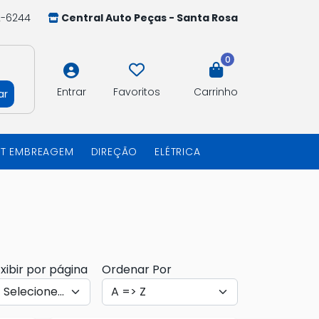
2-6244
Central Auto Peças - Santa Rosa
0
Entrar
Favoritos
Carrinho
ar
IT EMBREAGEM
DIREÇÃO
ELÉTRICA
xibir por página
Ordenar Por