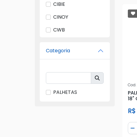
CIBIE
CINOY
CWB
DC
Categoria
DYNA
FORD
GERAL
Cod.
PALHETAS
PAL
GM
18"
IMPORTADO
R$
MICRO
Qua
D
NEW KAR