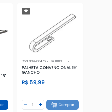
Cod.
3397004765
Sku.
10033859
PALHETA CONVENCIONAL 19"
GANCHO
18"
R$ 59,99
Quantidade
ar
Comprar
tidade
Diminuir Quantidade
Adicionar Quantidade