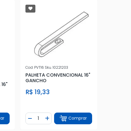
Cod.
PVT16
Sku.
10221203
PALHETA CONVENCIONAL 16"
GANCHO
16"
R$ 19,33
Quantidade
ar
Comprar
tidade
Diminuir Quantidade
Adicionar Quantidade