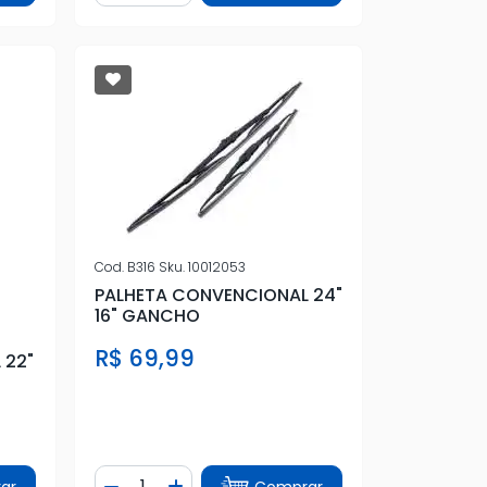
Cod.
B316
Sku.
10012053
PALHETA CONVENCIONAL 24"
16" GANCHO
R$ 69,99
 22"
Quantidade
ar
Comprar