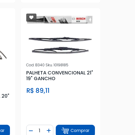
Cod.
B340
Sku.
10198185
PALHETA CONVENCIONAL 21"
19" GANCHO
R$ 89,11
 20"
Quantidade
ar
Comprar
tidade
Diminuir Quantidade
Adicionar Quantidade