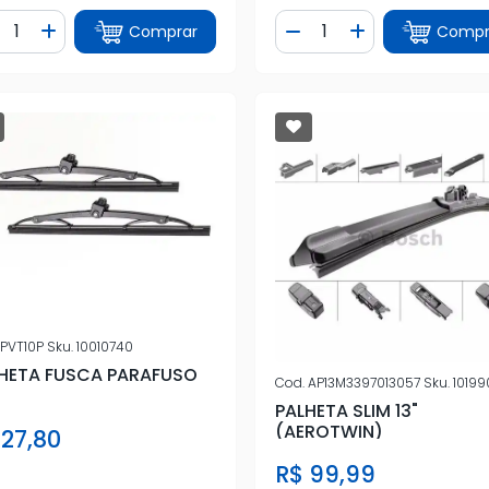
ntidade
Quantidade
Comprar
Compr
iminuir Quantidade
Adicionar Quantidade
Diminuir Quantidade
Adicionar Quan
PVT10P
Sku.
10010740
HETA FUSCA PARAFUSO
Cod.
AP13M3397013057
Sku.
10199
PALHETA SLIM 13"
(AEROTWIN)
 27,80
R$ 99,99