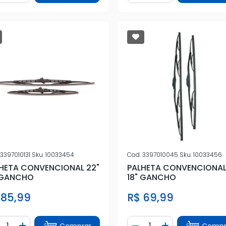
3397010131
Sku.
10033454
Cod.
3397010045
Sku.
10033456
HETA CONVENCIONAL 22"
PALHETA CONVENCIONAL
 GANCHO
18" GANCHO
 85,99
R$ 69,99
ntidade
Quantidade
Comprar
Compr