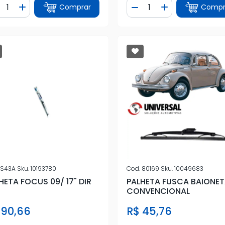
ntidade
Quantidade
Comprar
Compr
iminuir Quantidade
Adicionar Quantidade
Diminuir Quantidade
Adicionar Quan
S43A
Sku.
10193780
Cod.
80169
Sku.
10049683
HETA FOCUS 09/ 17" DIR
PALHETA FUSCA BAIONE
CONVENCIONAL
 90,66
R$ 45,76