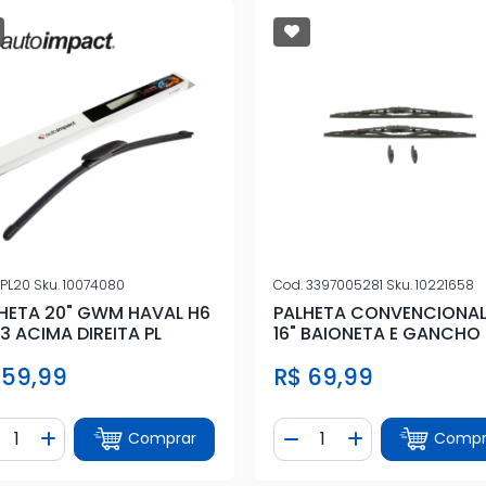
PL20
Sku.
10074080
Cod.
3397005281
Sku.
10221658
HETA 20" GWM HAVAL H6
PALHETA CONVENCIONAL 
3 ACIMA DIREITA PL
16" BAIONETA E GANCHO
 59,99
R$ 69,99
ntidade
Quantidade
Comprar
Compr
iminuir Quantidade
Adicionar Quantidade
Diminuir Quantidade
Adicionar Quan