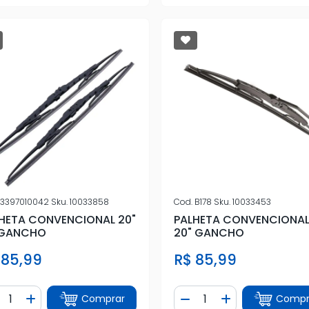
3397010042
Sku.
10033858
Cod.
B178
Sku.
10033453
HETA CONVENCIONAL 20"
PALHETA CONVENCIONAL
 GANCHO
20" GANCHO
 85,99
R$ 85,99
ntidade
Quantidade
Comprar
Compr
iminuir Quantidade
Adicionar Quantidade
Diminuir Quantidade
Adicionar Quan