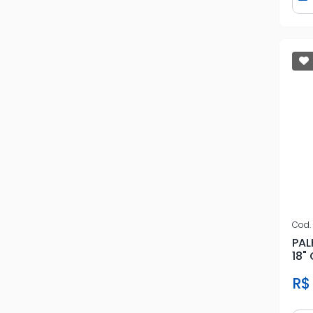
D
Cod.
PAL
18"
R$