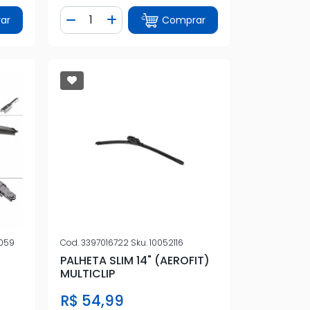
Quantidade
ar
Comprar
tidade
Diminuir Quantidade
Adicionar Quantidade
059
Cod.
3397016722
Sku.
10052116
PALHETA SLIM 14" (AEROFIT)
MULTICLIP
R$ 54,99