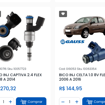
10716
Sku.
10057723
Cod.
GI9053
Sku.
10063354
O INJ CAPTIVA 2.4 FLEX
BICO INJ CELTA 1.0 8V FL
8 A 2014
2006 A 2016
 270,32
R$ 144,95
ntidade
Quantidade
Comprar
Compr
iminuir Quantidade
Adicionar Quantidade
Diminuir Quantidade
Adicionar Quan