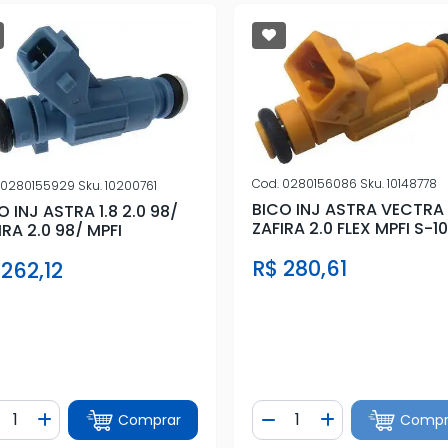
Cod.
0280156086
Sku.
10148778
0280155929
Sku.
10200761
BICO INJ ASTRA VECTRA
O INJ ASTRA 1.8 2.0 98/
ZAFIRA 2.0 FLEX MPFI S-10
IRA 2.0 98/ MPFI
FLEX
R$ 280,61
 262,12
ntidade
Quantidade
Comprar
Compr
iminuir Quantidade
Adicionar Quantidade
Diminuir Quantidade
Adicionar Quan