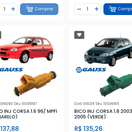
ntidade
Quantidade
Comprar
Compr
iminuir Quantidade
Adicionar Quantidade
Diminuir Quantidade
Adicionar Quan
GI9090
Sku.
10036197
Cod.
GI9214
Sku.
10036169
O INJ CORSA 1.6 96/ MPFI
BICO INJ CORSA 1.8 2003
ARELO)
2005 (VERDE)
 137,88
R$ 135,26