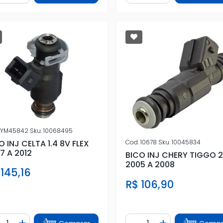
YM45842
Sku.
10068495
O INJ CELTA 1.4 8V FLEX
Cod.
10678
Sku.
10045834
7 A 2012
BICO INJ CHERY TIGGO 2
2005 A 2008
 145,16
R$ 106,90
ntidade
Quantidade