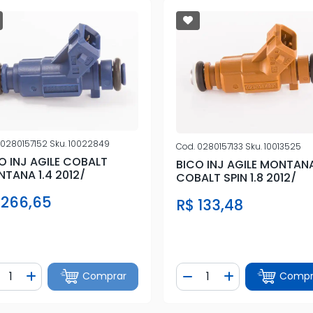
0280157152
Sku.
10022849
Cod.
0280157133
Sku.
10013525
O INJ AGILE COBALT
BICO INJ AGILE MONTAN
TANA 1.4 2012/
COBALT SPIN 1.8 2012/
 266,65
R$ 133,48
ntidade
Quantidade
Comprar
Compr
iminuir Quantidade
Adicionar Quantidade
Diminuir Quantidade
Adicionar Quan