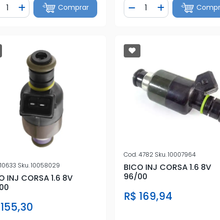
ntidade
Quantidade
Comprar
Compr
iminuir Quantidade
Adicionar Quantidade
Diminuir Quantidade
Adicionar Quan
Cod.
4782
Sku.
10007964
10633
Sku.
10058029
BICO INJ CORSA 1.6 8V
96/00
O INJ CORSA 1.6 8V
00
R$ 169,94
 155,30