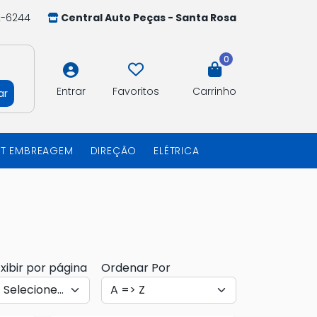
2-6244
Central Auto Peças - Santa Rosa
0
Entrar
Favoritos
Carrinho
ar
IT EMBREAGEM
DIREÇÃO
ELÉTRICA
xibir por página
Ordenar Por