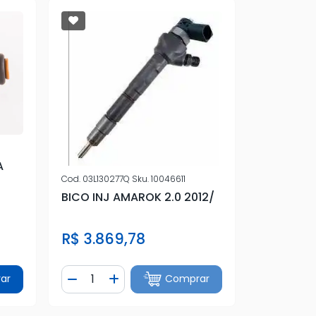
A
Cod.
03L130277Q
Sku.
10046611
BICO INJ AMAROK 2.0 2012/
R$ 3.869,78
Quantidade
ar
Comprar
tidade
Diminuir Quantidade
Adicionar Quantidade