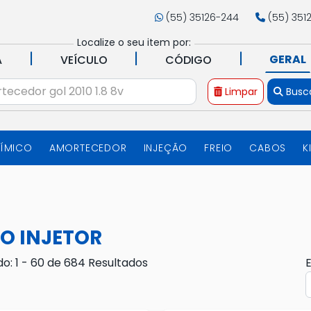
(55) 35126-244
(55) 351
Localize o seu item por:
|
|
|
GERAL
A
VEÍCULO
CÓDIGO
Limpar
Busc
UÍMICO
AMORTECEDOR
INJEÇÃO
FREIO
CABOS
K
O INJETOR
do: 1 - 60 de 684 Resultados
E