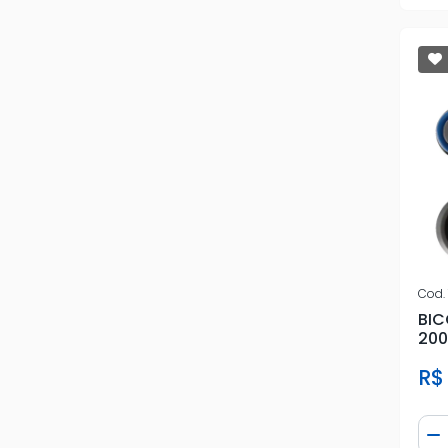
FOMOCO
FORD
FRONTIER
FURACAO
GAUSS
GENUINI
GERAL
Cod.
BIC
GM
200
HONDA
R$
HYUNDAI
Qua
D
IGASA