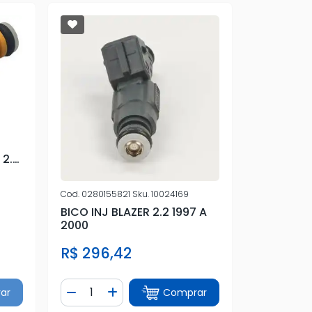
 2.4
Cod.
0280155821
Sku.
10024169
BICO INJ BLAZER 2.2 1997 A
2000
R$ 296,42
Quantidade
ar
Comprar
tidade
Diminuir Quantidade
Adicionar Quantidade