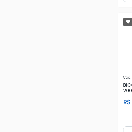
IGUACU
IMPORTADO
JEEP
KIA
KINGSTAR
KRATER
Cod.
BIC
MAGNETI
200
MECA BRASI
R$
MOTORCRAFT
MQ
Qua