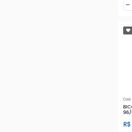
Qua
D
SUZUKI
TSA
VP
VW
YMAX
Cod.
BIC
96/
R$