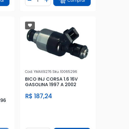
ar
Comprar
tidade
Diminuir Quantidade
Adicionar Quantidade
Cod.
YMAX9276
Sku.
10065296
BICO INJ CORSA 1.6 16V
GASOLINA 1997 A 2002
R$ 187,24
996