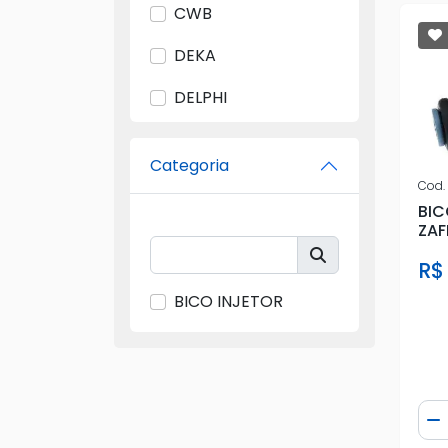
CWB
DEKA
DELPHI
DENSO
Categoria
DINPAR
Cod.
BIC
DITA
ZAF
DPL
R$
BICO INJETOR
DS
DSC
EURO
Qua
D
FIAT