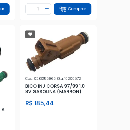
Quantidade
ar
Comprar
tidade
Diminuir Quantidade
Adicionar Quantidade
Cod.
0280155966
Sku.
10200572
BICO INJ CORSA 97/99 1.0
8V GASOLINA (MARRON)
R$ 185,44
 A