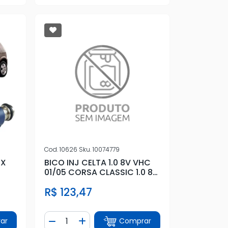
Cod.
10626
Sku.
10074779
EX
BICO INJ CELTA 1.0 8V VHC
01/05 CORSA CLASSIC 1.0 8V
VHC
R$ 123,47
Quantidade
ar
Comprar
tidade
Diminuir Quantidade
Adicionar Quantidade