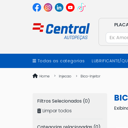
PLAC
Todas as categorias
LUBRIFICANTE/Q
Home
Injecao
Bico-Injetor
BIC
Filtros Selecionados (0)
Exibin
Limpar todos
Categorias relacionadas (0)