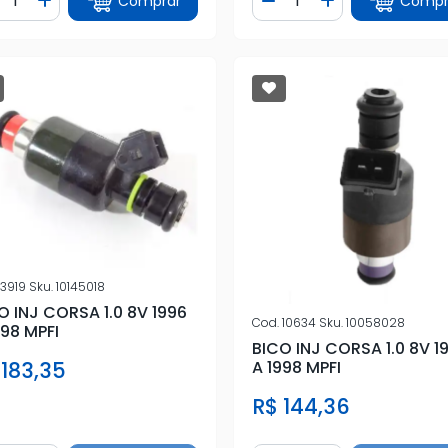
Comprar
Compr
iminuir Quantidade
Adicionar Quantidade
Diminuir Quantidade
Adicionar Quan
3919
Sku.
10145018
O INJ CORSA 1.0 8V 1996
Cod.
10634
Sku.
10058028
998 MPFI
BICO INJ CORSA 1.0 8V 1
A 1998 MPFI
 183,35
R$ 144,36