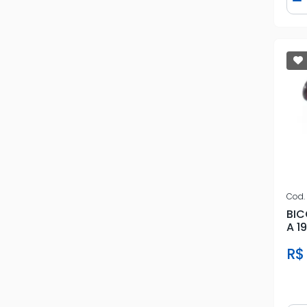
D
MRMK
MULT POINT
MULTIQUALI
MWM
ORIG.PARTS
PARALELO
PEUGEOT
Cod.
RAINHA 7
BIC
A 1
REMAN
R$
RENAULT
STOSS