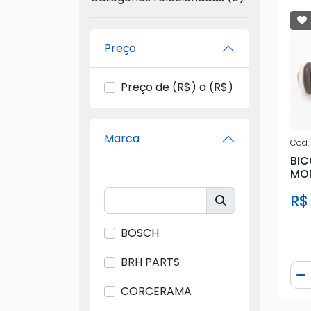
Preço
Preço de (R$) a (R$)
Marca
Cod.
BIC
MON
R$
BOSCH
BRH PARTS
Qua
D
CORCERAMA