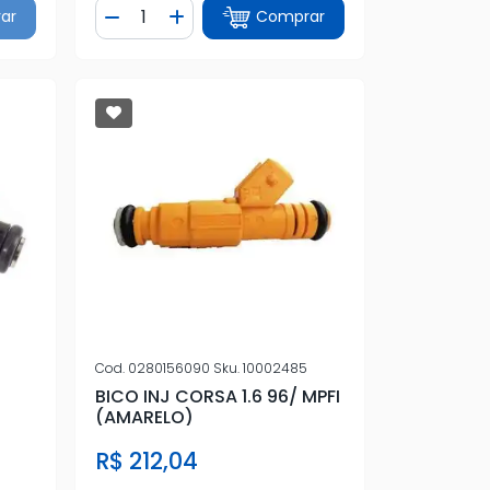
Quantidade
ar
Comprar
tidade
Diminuir Quantidade
Adicionar Quantidade
Cod.
0280156090
Sku.
10002485
BICO INJ CORSA 1.6 96/ MPFI
(AMARELO)
R$ 212,04