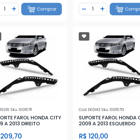
ntidade
Quantidade
Comprar
Compr
iminuir Quantidade
Adicionar Quantidade
Diminuir Quantidade
Adicionar Quan
19216
Sku.
10015711
Cod.
EK0143
Sku.
10015713
ORTE FAROL HONDA CITY
SUPORTE FAROL HONDA 
9 A 2013 DIREITO
2009 A 2013 ESQUERDO
 209,70
R$ 120,00