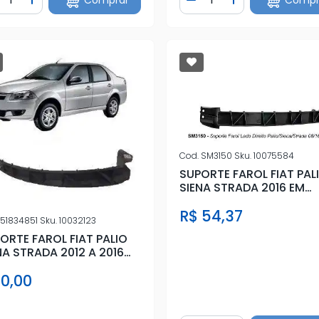
iminuir Quantidade
Adicionar Quantidade
Diminuir Quantidade
Adicionar Quan
Cod.
SM3150
Sku.
10075584
SUPORTE FAROL FIAT PAL
SIENA STRADA 2016 EM
DIANTE DIR
R$ 54,37
51834851
Sku.
10032123
ORTE FAROL FIAT PALIO
NA STRADA 2012 A 2016
 0,00