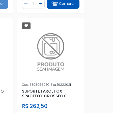
Quantidade
ar
Comprar
tidade
Diminuir Quantidade
Adicionar Quantidade
Cod.
5Z0805606C
Sku.
10222021
RO
SUPORTE FAROL FOX
SPACEFOX CROSSFOX
2004/2009 DIR (LATA)
R$ 262,50