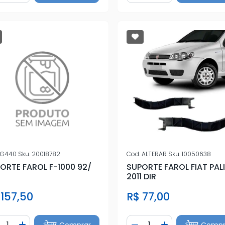
G440
Sku.
20018782
Cod.
ALTERAR
Sku.
10050638
ORTE FAROL F-1000 92/
SUPORTE FAROL FIAT PAL
Q
2011 DIR
 157,50
R$ 77,00
ntidade
Quantidade
Comprar
Compr