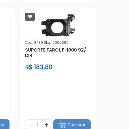
Cod.
G439
Sku.
10002662
SUPORTE FAROL F-1000 92/
DIR
R$ 183,80
Quantidade
ar
Comprar
tidade
Diminuir Quantidade
Adicionar Quantidade