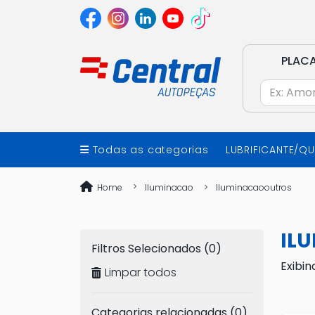
PLAC
Todas as categorias
LUBRIFICANTE/Q
Home
Iluminacao
Iluminacaooutros
IL
Filtros Selecionados (0)
Exibin
Limpar todos
Categorias relacionadas (0)