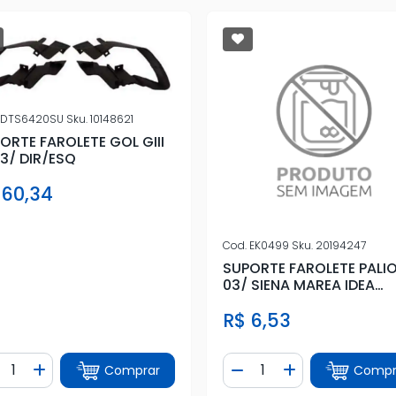
DTS6420SU
Sku.
10148621
ORTE FAROLETE GOL GIII
3/ DIR/ESQ
 60,34
Cod.
EK0499
Sku.
20194247
SUPORTE FAROLETE PALI
03/ SIENA MAREA IDEA
(FERRADURA)
R$ 6,53
ntidade
Quantidade
Comprar
Compr
iminuir Quantidade
Adicionar Quantidade
Diminuir Quantidade
Adicionar Quan