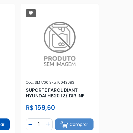
Cod.
SM7700
Sku.
10043083
O
SUPORTE FAROL DIANT
HYUNDAI HB20 12/ DIR INF
R$ 159,60
Quantidade
ar
Comprar
tidade
Diminuir Quantidade
Adicionar Quantidade