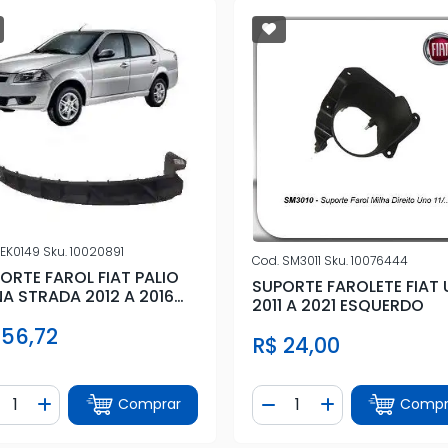
EK0149
Sku.
10020891
Cod.
SM3011
Sku.
10076444
ORTE FAROL FIAT PALIO
SUPORTE FAROLETE FIAT
NA STRADA 2012 A 2016
2011 A 2021 ESQUERDO
Q
 56,72
R$ 24,00
ntidade
Quantidade
Comprar
Compr
iminuir Quantidade
Adicionar Quantidade
Diminuir Quantidade
Adicionar Quan