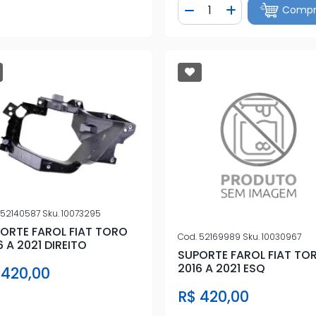
Quantidade
Compr
Diminuir Quantidade
Adicionar Quan
52140587
Sku.
10073295
ORTE FAROL FIAT TORO
Cod.
52169989
Sku.
10030967
6 A 2021 DIREITO
SUPORTE FAROL FIAT TO
2016 A 2021 ESQ
 420,00
R$ 420,00