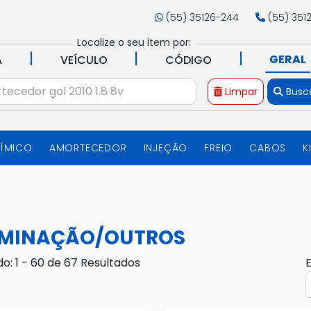
(55) 35126-244
(55) 351
Localize o seu item por:
|
|
|
GERAL
A
VEÍCULO
CÓDIGO
Limpar
Busc
UÍMICO
AMORTECEDOR
INJEÇÃO
FREIO
CABOS
K
UMINAÇÃO/OUTROS
do: 1 - 60 de 67 Resultados
E