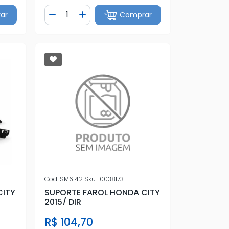
Quantidade
ar
Comprar
tidade
Diminuir Quantidade
Adicionar Quantidade
Cod.
SM6142
Sku.
10038173
SUPORTE FAROL HONDA CITY
CITY
2015/ DIR
R$ 104,70