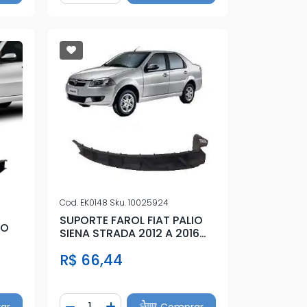
Cod.
EK0148
Sku.
10025924
SUPORTE FAROL FIAT PALIO
IO
SIENA STRADA 2012 A 2016
DIR
R$ 66,44
Quantidade
ar
Comprar