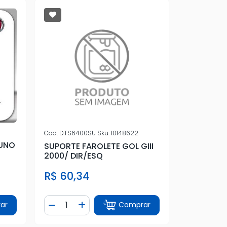
Cod.
DTS6400SU
Sku.
10148622
 UNO
SUPORTE FAROLETE GOL GIII
2000/ DIR/ESQ
R$ 60,34
Quantidade
ar
Comprar
tidade
Diminuir Quantidade
Adicionar Quantidade