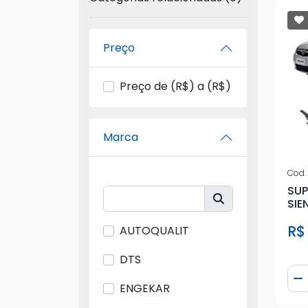
Preço
Preço de (R$) a (R$)
Marca
Cod.
SUP
SIE
ES
R$
AUTOQUALIT
DTS
Qua
D
ENGEKAR