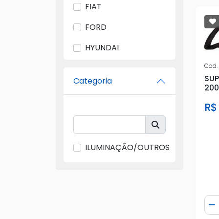
FIAT
FORD
HYUNDAI
Cod.
IMPORTADO
SUP
Categoria
200
NEW KAR
R$
NISSAN
PARALELO
ILUMINAÇÃO/OUTROS
PS
VW
Qua
D