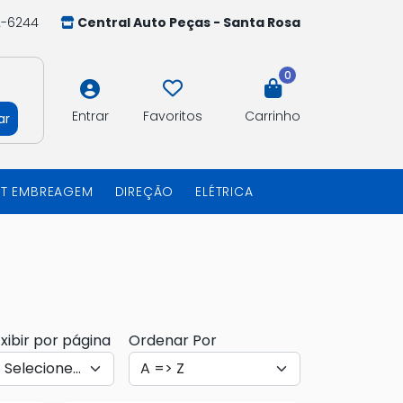
2-6244
Central Auto Peças - Santa Rosa
0
Entrar
Favoritos
Carrinho
ar
IT EMBREAGEM
DIREÇÃO
ELÉTRICA
xibir por página
Ordenar Por