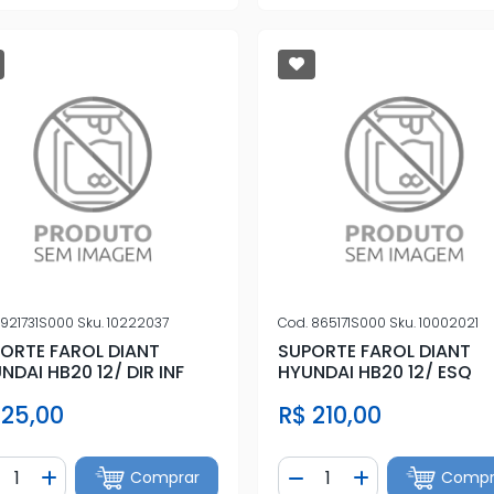
921731S000
Sku.
10222037
Cod.
865171S000
Sku.
10002021
ORTE FAROL DIANT
SUPORTE FAROL DIANT
NDAI HB20 12/ DIR INF
HYUNDAI HB20 12/ ESQ
 25,00
R$ 210,00
ntidade
Quantidade
Comprar
Compr
iminuir Quantidade
Adicionar Quantidade
Diminuir Quantidade
Adicionar Quan