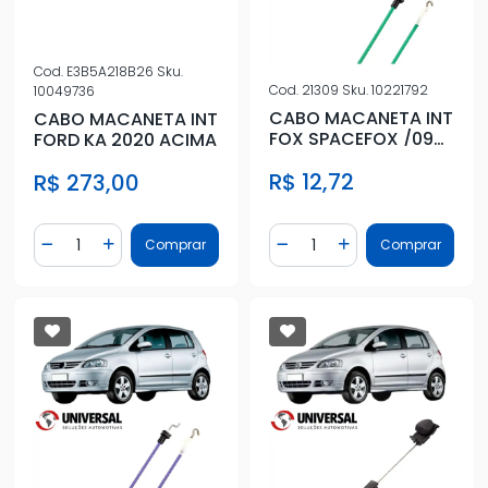
Cod.
E3B5A218B26
Sku.
Cod.
21309
Sku.
10221792
10049736
CABO MACANETA INT
CABO MACANETA INT
FOX SPACEFOX /09
FORD KA 2020 ACIMA
4PTS TRAS ESQ
R$ 12,72
R$ 273,00
Quantidade
Quantidade
Comprar
Comprar
Diminuir Quantidade
Adicionar Quantidade
Diminuir Quantidade
Adicionar Quantidad