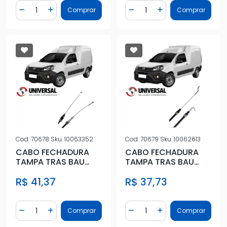
Quantidade
Quantidade
Comprar
Comprar
Diminuir Quantidade
Adicionar Quantidade
Diminuir Quantidade
Adicionar Quantidad
Cod.
70678
Sku.
10063352
Cod.
70679
Sku.
10062613
CABO FECHADURA
CABO FECHADURA
TAMPA TRAS BAU
TAMPA TRAS BAU
FIAT FIORINO 2013
FIAT FIORINO 2013
R$ 41,37
R$ 37,73
ACIMA DIR
ACIMA ESQ
Quantidade
Quantidade
Comprar
Comprar
Diminuir Quantidade
Adicionar Quantidade
Diminuir Quantidade
Adicionar Quantidad