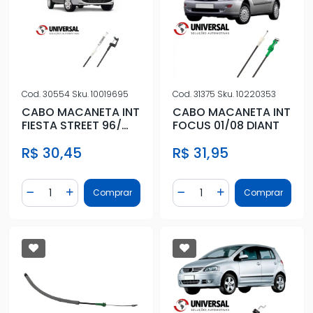
Cod.
30554
Sku.
10019695
Cod.
31375
Sku.
10220353
CABO MACANETA INT
CABO MACANETA INT
FIESTA STREET 96/
FOCUS 01/08 DIANT
2PTAS DIANT DIR/ESQ
R$ 30,45
R$ 31,95
Quantidade
Quantidade
Comprar
Comprar
Diminuir Quantidade
Adicionar Quantidade
Diminuir Quantidade
Adicionar Quantidad