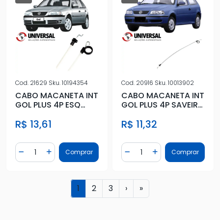
Cod.
21629
Sku.
10194354
Cod.
20916
Sku.
10013902
CABO MACANETA INT
CABO MACANETA INT
GOL PLUS 4P ESQ
GOL PLUS 4P SAVEIRO
TRAS (VALEO)
DIR (MAXION)
R$ 13,61
R$ 11,32
Quantidade
Quantidade
Comprar
Comprar
Diminuir Quantidade
Adicionar Quantidade
Diminuir Quantidade
Adicionar Quantidad
1
2
3
›
»