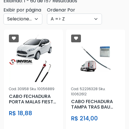
Exibindo: 1 - 60 de 157 Resultados
Exibir por página
Ordenar Por
Cod.
30958
Sku.
10056889
Cod.
52236328
Sku.
10062612
CABO FECHADURA
CABO FECHADURA
PORTA MALAS FIESTA
TAMPA TRAS BAU
2002 A 2014 4P
FIAT FIORINO 2013
R$ 18,88
R$ 214,00
ACIMA