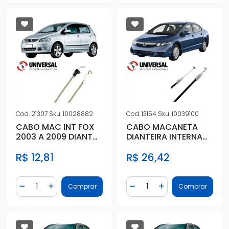
Cod.
21307
Sku.
10028882
Cod.
13154
Sku.
10039100
CABO MAC INT FOX
CABO MACANETA
2003 A 2009 DIANT
DIANTEIRA INTERNA
ESQ
HONDA NEW CIVIC
R$ 12,81
R$ 26,42
06/11
Quantidade
Quantidade
Comprar
Comprar
Diminuir Quantidade
Adicionar Quantidade
Diminuir Quantidade
Adicionar Quantidad