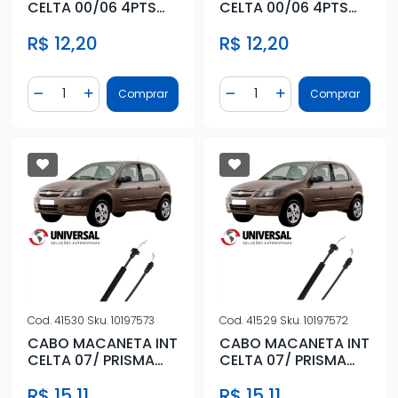
CELTA 00/06 4PTS
CELTA 00/06 4PTS
TRAS DIR
TRAS ESQ
R$ 12,20
R$ 12,20
Quantidade
Quantidade
Comprar
Comprar
Diminuir Quantidade
Adicionar Quantidade
Diminuir Quantidade
Adicionar Quantidad
Cod.
41530
Sku.
10197573
Cod.
41529
Sku.
10197572
CABO MACANETA INT
CABO MACANETA INT
CELTA 07/ PRISMA
CELTA 07/ PRISMA
07/12 4PTS DIANT DIR
07/12 4PTS DIANT
R$ 15,11
R$ 15,11
ESQ