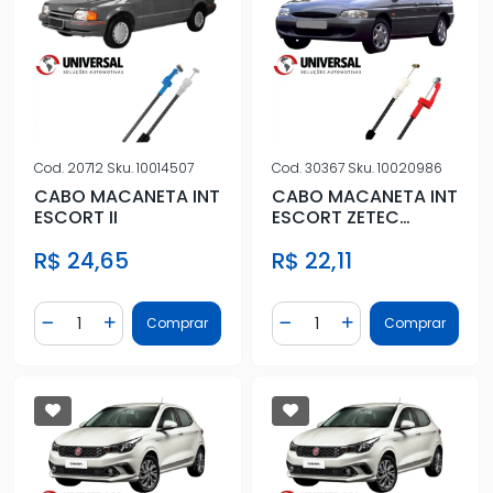
Cod.
20712
Sku.
10014507
Cod.
30367
Sku.
10020986
CABO MACANETA INT
CABO MACANETA INT
ESCORT II
ESCORT ZETEC
VERONA POINTER 4
R$ 24,65
R$ 22,11
PTS DIANT
Quantidade
Quantidade
Comprar
Comprar
Diminuir Quantidade
Adicionar Quantidade
Diminuir Quantidade
Adicionar Quantidad