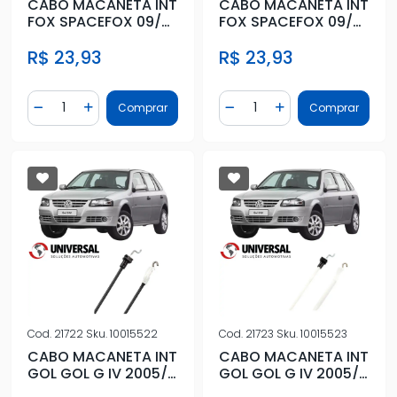
CABO MACANETA INT
CABO MACANETA INT
FOX SPACEFOX 09/
FOX SPACEFOX 09/
4PTS TRAS DIR
4PTS TRAS ESQ
R$ 23,93
R$ 23,93
Quantidade
Quantidade
Comprar
Comprar
Diminuir Quantidade
Adicionar Quantidade
Diminuir Quantidade
Adicionar Quantidad
Cod.
21722
Sku.
10015522
Cod.
21723
Sku.
10015523
CABO MACANETA INT
CABO MACANETA INT
GOL GOL G IV 2005/
GOL GOL G IV 2005/
2 PTS DIANT DIR
2 PTS DIANT ESQ