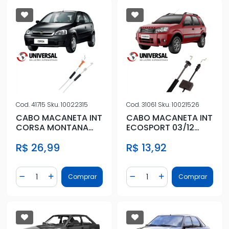
Cod.
41715
Sku.
10022315
Cod.
31061
Sku.
10021526
CABO MACANETA INT
CABO MACANETA INT
CORSA MONTANA
ECOSPORT 03/12
2002 A 2012
DIANT ESQ
R$ 26,99
R$ 13,92
(ESQ/DIR)
Quantidade
Quantidade
Comprar
Comprar
Diminuir Quantidade
Adicionar Quantidade
Diminuir Quantidade
Adicionar Quantidad