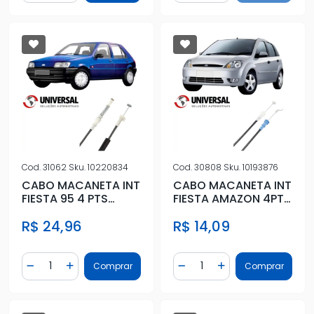
Cod.
31062
Sku.
10220834
Cod.
30808
Sku.
10193876
CABO MACANETA INT
CABO MACANETA INT
FIESTA 95 4 PTS
FIESTA AMAZON 4PTS
IMPORTADO DIANT
DIANT DIR
R$ 24,96
R$ 14,09
DIR/ESQ
Quantidade
Quantidade
Comprar
Comprar
Diminuir Quantidade
Adicionar Quantidade
Diminuir Quantidade
Adicionar Quantidad