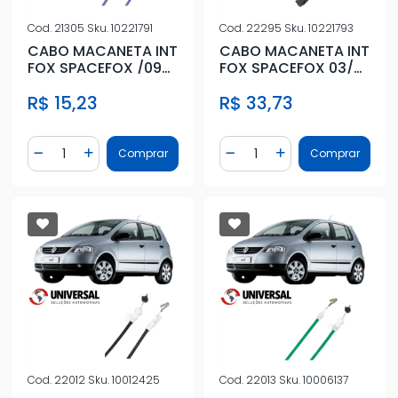
Cod.
21305
Sku.
10221791
Cod.
22295
Sku.
10221793
CABO MACANETA INT
CABO MACANETA INT
FOX SPACEFOX /09
FOX SPACEFOX 03/
2PTS ESQ
(TRAVA) DIANT
R$ 15,23
R$ 33,73
ESQ/DIR
Quantidade
Quantidade
Comprar
Comprar
Diminuir Quantidade
Adicionar Quantidade
Diminuir Quantidade
Adicionar Quantidad
Cod.
22012
Sku.
10012425
Cod.
22013
Sku.
10006137