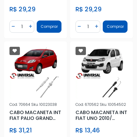
1996/ DIR
96/01 ESQ
R$ 29,29
R$ 29,29
Quantidade
Quantidade
Comprar
Comprar
Diminuir Quantidade
Adicionar Quantidade
Diminuir Quantidade
Adicionar Quantidad
Cod.
70664
Sku.
10023038
Cod.
670562
Sku.
10054502
CABO MACANETA INT
CABO MACANETA INT
FIAT PALIO GRAND
FIAT UNO 2010/
SIENA 2012/ DIANT
VIVACE 4PTS DIANT
R$ 31,21
R$ 13,46
DIR
DIR