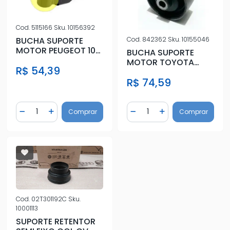
Cod.
5115166
Sku.
10156392
Cod.
842362
Sku.
10155046
BUCHA SUPORTE
MOTOR PEUGEOT 106
BUCHA SUPORTE
92/ 205 83/ 306 92/
MOTOR TOYOTA
R$ 54,39
405 87/
COROLLA
R$ 74,59
(80X53X12)
Quantidade
Quantidade
Comprar
Comprar
Diminuir Quantidade
Adicionar Quantidade
Diminuir Quantidade
Adicionar Quantidad
Cod.
02T301192C
Sku.
10001113
SUPORTE RETENTOR