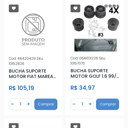
Cod.
06A103226
Sku.
Cod.
46420429
Sku.
10157070
10152826
BUCHA SUPORTE
BUCHA SUPORTE
MOTOR GOLF 1.6 99/
MOTOR FIAT MAREA
GOL PARATI GIII
1.8, 2.0, BRAVA TDS
R$ 34,97
TURBO
R$ 105,19
Quantidade
Quantidade
Comprar
Comprar
Diminuir Quantidade
Adicionar Quantidade
Diminuir Quantidade
Adicionar Quantidad