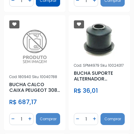
Comprar
Comprar
Diminuir Quantidade
Adicionar Quantidade
Diminuir Quantidade
Adicionar Quantidad
Cod.
SPM4979
Sku.
10024317
BUCHA SUPORTE
Cod.
180940
Sku.
10040788
ALTERNADOR
CHEVETTE
BUCHA CALCO
R$ 36,01
CAIXA PEUGEOT 308
2.0 16V 2012 A 2018
R$ 687,17
Quantidade
Quantidade
Comprar
Comprar
Diminuir Quantidade
Adicionar Quantidade
Diminuir Quantidade
Adicionar Quantidad