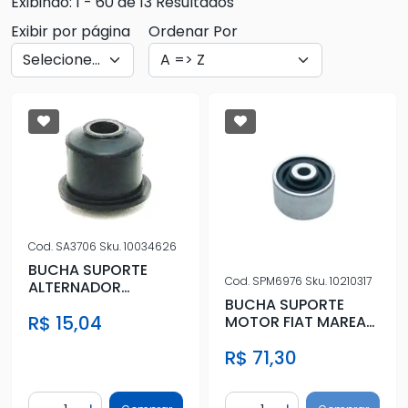
Exibindo: 1 - 60 de 13 Resultados
Exibir por página
Ordenar Por
Cod.
SA3706
Sku.
10034626
BUCHA SUPORTE
Cod.
SPM6976
Sku.
10210317
ALTERNADOR
CHEVETTE
BUCHA SUPORTE
R$ 15,04
MOTOR FIAT MAREA
BRAVA 99/ DIR
R$ 71,30
Quantidade
Quantidade