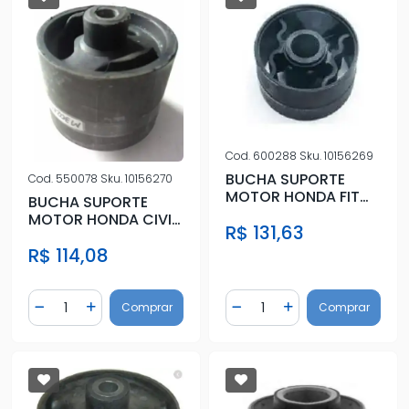
Cod.
600288
Sku.
10156269
BUCHA SUPORTE
Cod.
550078
Sku.
10156270
MOTOR HONDA FIT
BUCHA SUPORTE
1.4 1.5 /08
MOTOR HONDA CIVIC
R$ 131,63
(76X46X20.5)
01/ GRAN CARAVA
R$ 114,08
(86X85X12.5)
Quantidade
Quantidade
Comprar
Comprar
Diminuir Quantidade
Adicionar Quantidade
Diminuir Quantidade
Adicionar Quantidad