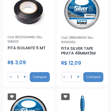
Cod.
81020244882
Sku.
Cod.
21181048000
Sku.
10110001
10030062
FITA ISOLANTE 5 MT
FITA SILVER TAPE
PRATA 48MMX5M
R$ 3,09
R$ 12,09
Quantidade
Quantidade
Comprar
Comprar
Diminuir Quantidade
Adicionar Quantidade
Diminuir Quantidade
Adicionar Quantidad