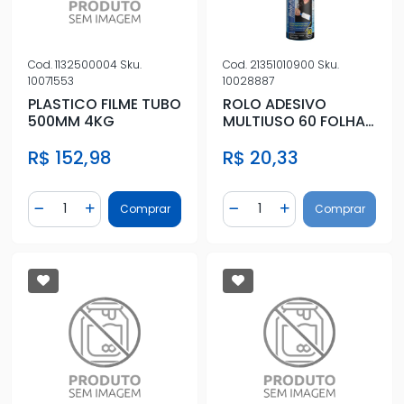
Cod.
1132500004
Sku.
Cod.
21351010900
Sku.
10071553
10028887
PLASTICO FILME TUBO
ROLO ADESIVO
500MM 4KG
MULTIUSO 60 FOLHAS
100MM X 9MTS
R$ 152,98
R$ 20,33
Quantidade
Quantidade
Comprar
Comprar
Diminuir Quantidade
Adicionar Quantidade
Diminuir Quantidade
Adicionar Quantidad