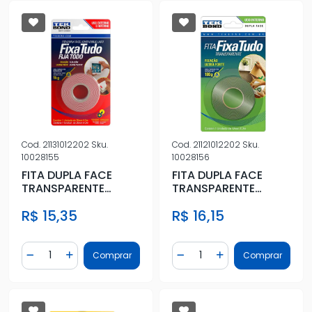
Cod.
21131012202
Sku.
Cod.
21121012202
Sku.
10028155
10028156
FITA DUPLA FACE
FITA DUPLA FACE
TRANSPARENTE
TRANSPARENTE
EXTERNO 12MMX2M
INTERNO 12MMX2M
R$ 15,35
R$ 16,15
BLISTER
BLISTER
Quantidade
Quantidade
Comprar
Comprar
Diminuir Quantidade
Adicionar Quantidade
Diminuir Quantidade
Adicionar Quantidad