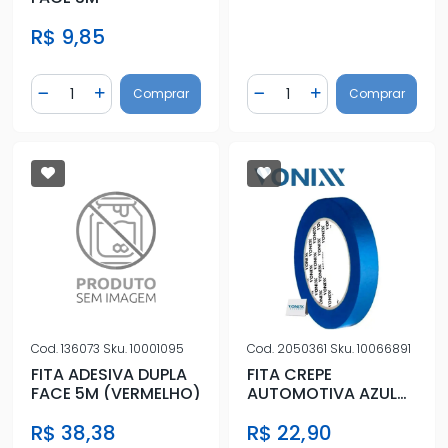
R$ 9,85
Quantidade
Quantidade
Comprar
Comprar
Diminuir Quantidade
Adicionar Quantidade
Diminuir Quantidade
Adicionar Quantidad
Cod.
136073
Sku.
10001095
Cod.
2050361
Sku.
10066891
FITA ADESIVA DUPLA
FITA CREPE
FACE 5M (VERMELHO)
AUTOMOTIVA AZUL
18MMX50M
R$ 38,38
R$ 22,90