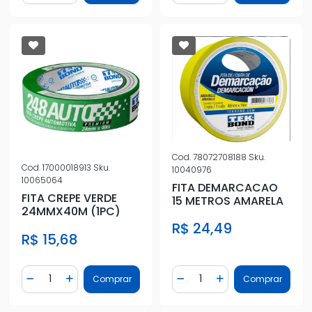
Cod.
78072708188
Sku.
Cod.
17000018913
Sku.
10040976
10065064
FITA DEMARCACAO
FITA CREPE VERDE
15 METROS AMARELA
24MMX40M (1PC)
R$ 24,49
R$ 15,68
Quantidade
Quantidade
Comprar
Comprar
Diminuir Quantidade
Adicionar Quantidade
Diminuir Quantidade
Adicionar Quantidad