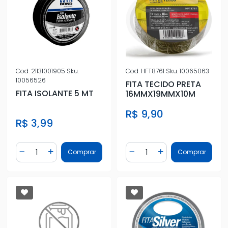
Cod.
21131001905
Sku.
Cod.
HFT8761
Sku.
10065063
10056526
FITA TECIDO PRETA
FITA ISOLANTE 5 MT
16MMX19MMX10M
R$ 9,90
R$ 3,99
Quantidade
Quantidade
Comprar
Comprar
Diminuir Quantidade
Adicionar Quantidade
Diminuir Quantidade
Adicionar Quantidad