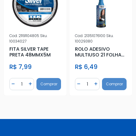
Cod.
21191104805
Sku.
Cod.
21351076100
Sku.
10034027
10029380
FITA SILVER TAPE
ROLO ADESIVO
PRETA 48MMX5M
MULTIUSO 21 FOLHAS
76MM X 1.8MTS
R$ 7,99
R$ 6,49
Quantidade
Quantidade
Comprar
Comprar
Diminuir Quantidade
Adicionar Quantidade
Diminuir Quantidade
Adicionar Quantidad