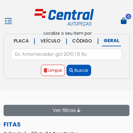
0
Localize o seu item por:
|
|
|
GERAL
PLACA
VEÍCULO
CÓDIGO
Limpar
Buscar
Ver filtros
FITAS