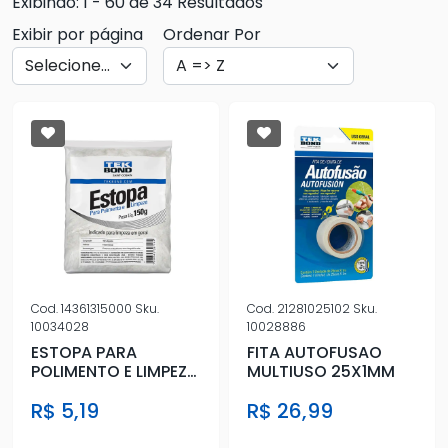
Exibindo: 1 - 60 de 34 Resultados
Exibir por página
Ordenar Por
Cod.
14361315000
Sku.
Cod.
21281025102
Sku.
10034028
10028886
ESTOPA PARA
FITA AUTOFUSAO
POLIMENTO E LIMPEZA
MULTIUSO 25X1MM
150G
R$ 5,19
R$ 26,99