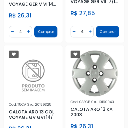
VOYAGE GER VII 17/18
VOYAGE GER V VI 14/
CUBO ALTO
GRAFITE
R$ 27,85
R$ 26,31
Quantidade
Quantidade
Comprar
Comprar
Diminuir Quantidade
Adicionar Quantidade
Diminuir Quantidade
Adicionar Quantidad
Cod.
033CB
Sku.
10190943
Cod.
115CA
Sku.
20199325
CALOTA ARO 13 KA
CALOTA ARO 13 GOL
2003
VOYAGE GV GVI 14/
R$ 26,31