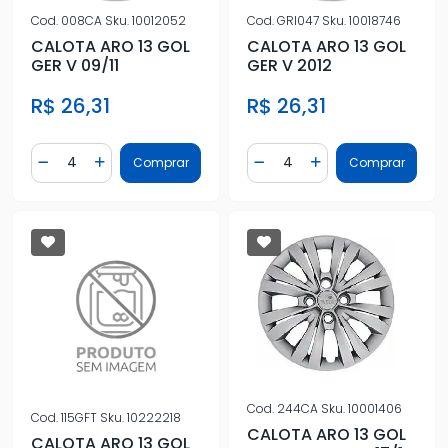
Cod.
GRI047
Sku.
10018746
Cod.
008CA
Sku.
10012052
CALOTA ARO 13 GOL
CALOTA ARO 13 GOL
GER V 2012
GER V 09/11
R$ 26,31
R$ 26,31
Quantidade
Quantidade
Comprar
Comprar
Diminuir Quantidade
Adicionar Quantidade
Diminuir Quantidade
Adicionar Quantidad
Cod.
244CA
Sku.
10001406
Cod.
115GFT
Sku.
10222218
CALOTA ARO 13 GOL
CALOTA ARO 13 GOL