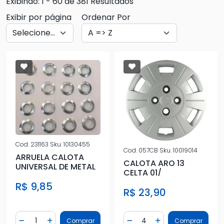
Exibindo: 1 - 60 de 381 Resultados
Exibir por página
Ordenar Por
Cod.
231163
Sku.
10130455
Cod.
057CB
Sku.
10019014
ARRUELA CALOTA
CALOTA ARO 13
UNIVERSAL DE METAL
CELTA 01/
R$ 9,85
R$ 23,90
Quantidade
Quantidade
Comprar
Comprar