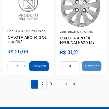
Cod.
061CA
Sku.
20017622
Cod.
185CB
Sku.
10220701
CALOTA ARO 14 GOL
CALOTA ARO 14
GIV 06/
HYUNDAI HB20 14/
R$ 25,68
R$ 31,21
Quantidade
Quantidade
Comprar
Comprar
Diminuir Quantidade
Adicionar Quantidade
Diminuir Quantidade
Adicionar Quantidad
1
2
3
...
›
»