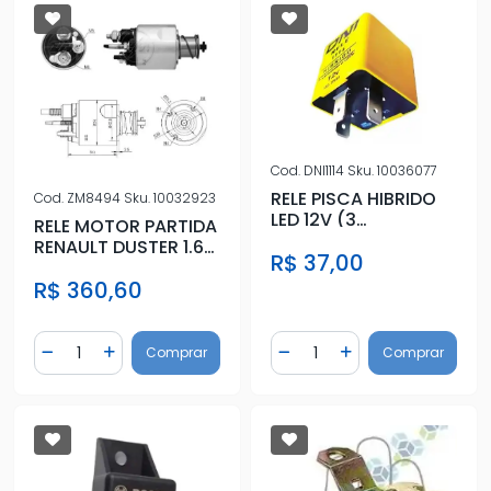
Cod.
DNI1114
Sku.
10036077
RELE PISCA HIBRIDO
Cod.
ZM8494
Sku.
10032923
LED 12V (3
RELE MOTOR PARTIDA
TERMINAIS) 32MM
RENAULT DUSTER 1.6
R$ 37,00
16V
R$ 360,60
Quantidade
Quantidade
Comprar
Comprar
Diminuir Quantidade
Adicionar Quantidade
Diminuir Quantidade
Adicionar Quantidad