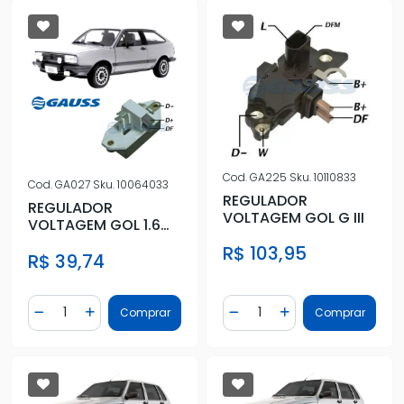
Cod.
GA225
Sku.
10110833
Cod.
GA027
Sku.
10064033
REGULADOR
REGULADOR
VOLTAGEM GOL G III
VOLTAGEM GOL 1.6
8V 1985 A 1989
R$ 103,95
R$ 39,74
Quantidade
Quantidade
Comprar
Comprar
Diminuir Quantidade
Adicionar Quantidade
Diminuir Quantidade
Adicionar Quantidad