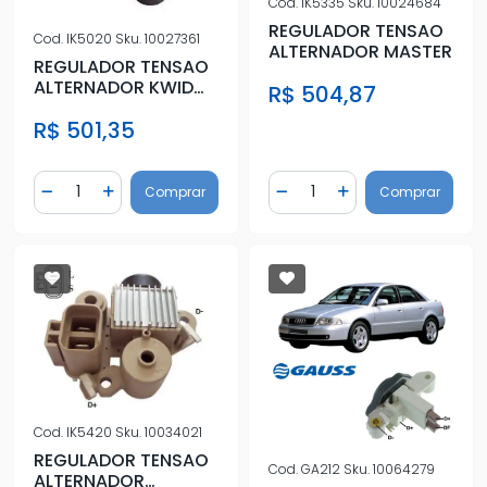
Cod.
IK5335
Sku.
10024684
REGULADOR TENSAO
Cod.
IK5020
Sku.
10027361
ALTERNADOR MASTER
REGULADOR TENSAO
ALTERNADOR KWID
R$ 504,87
2018 EM DIANTE
R$ 501,35
Quantidade
Quantidade
Comprar
Comprar
Diminuir Quantidade
Adicionar Quantidade
Diminuir Quantidade
Adicionar Quantidad
Cod.
IK5420
Sku.
10034021
REGULADOR TENSAO
Cod.
GA212
Sku.
10064279
ALTERNADOR