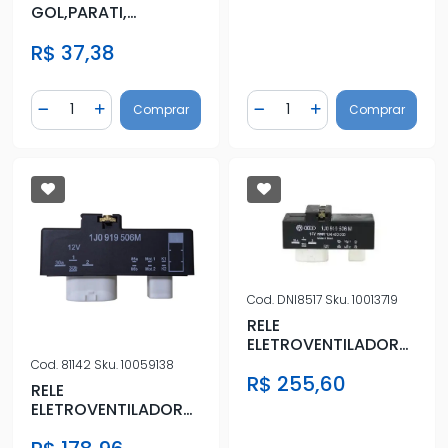
GOL,PARATI,
SAVEIRO, SANTANA,
R$ 37,38
LOGUS, PO
Quantidade
Quantidade
Comprar
Comprar
Diminuir Quantidade
Adicionar Quantidade
Diminuir Quantidade
Adicionar Quantidad
Cod.
DNI8517
Sku.
10013719
RELE
ELETROVENTILADOR
FOX POLO
Cod.
81142
Sku.
10059138
R$ 255,60
RELE
ELETROVENTILADOR
FOX POLO