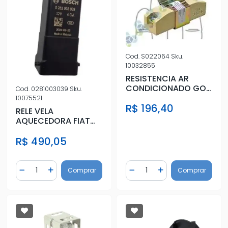
Cod.
S022064
Sku.
10032855
RESISTENCIA AR
CONDICIONADO GOL
Cod.
0281003039
Sku.
1998/ G2 G3 G4
10075521
R$ 196,40
RELE VELA
AQUECEDORA FIAT
DUCATO 2006 A 2017
R$ 490,05
Quantidade
Quantidade
Comprar
Comprar
Diminuir Quantidade
Adicionar Quantidade
Diminuir Quantidade
Adicionar Quantidad