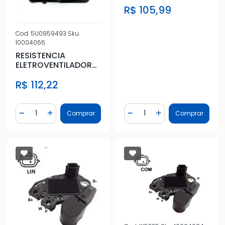
R$ 105,99
2014 A 2021
Cod.
5U0959493
Sku.
10004066
RESISTENCIA
ELETROVENTILADOR
GOL GV GVI
R$ 112,22
Quantidade
Quantidade
Comprar
Comprar
Diminuir Quantidade
Adicionar Quantidade
Diminuir Quantidade
Adicionar Quantidad