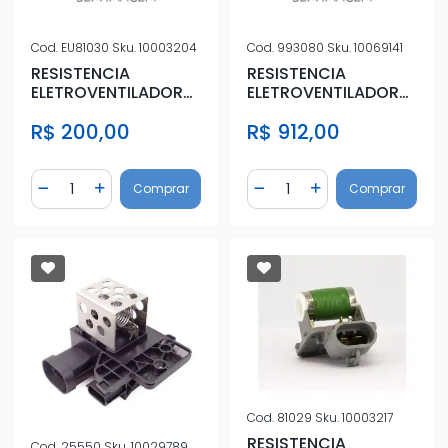
Cod.
EU81030
Sku.
10003204
Cod.
993080
Sku.
10069141
RESISTENCIA
RESISTENCIA
ELETROVENTILADOR
ELETROVENTILADOR
ASTRA VECTRA 2.0
AUDI Q3 2.0 16V 2008
R$ 200,00
R$ 912,00
8V
A 2016
Quantidade
Quantidade
Comprar
Comprar
Diminuir Quantidade
Adicionar Quantidade
Diminuir Quantidade
Adicionar Quantidad
Cod.
81029
Sku.
10003217
RESISTENCIA
Cod.
25550
Sku.
10029789