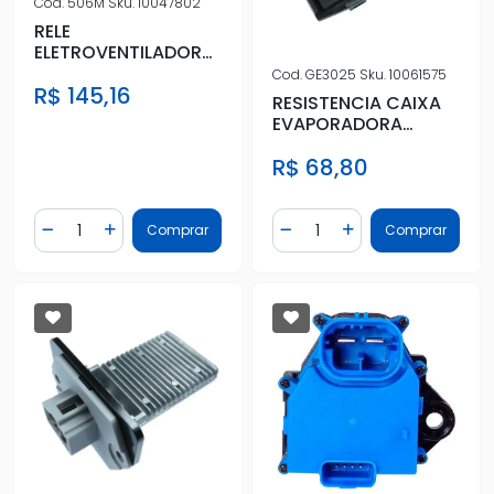
Cod.
506M
Sku.
10047802
RELE
ELETROVENTILADOR
FOX POLO
Cod.
GE3025
Sku.
10061575
R$ 145,16
RESISTENCIA CAIXA
EVAPORADORA
FOCUS 1.6 2.0 16V
R$ 68,80
2013 A 2019
Quantidade
Quantidade
Comprar
Comprar
Diminuir Quantidade
Adicionar Quantidade
Diminuir Quantidade
Adicionar Quantidad