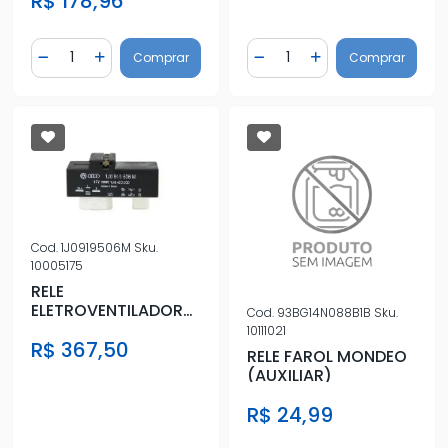
R$ 178,96
Quantidade
Quantidade
Comprar
Comprar
Diminuir Quantidade
Adicionar Quantidade
Diminuir Quantidade
Adicionar Quantidad
Cod.
1J0919506M
Sku.
10005175
RELE
ELETROVENTILADOR
Cod.
93BG14N088B1B
Sku.
FOX POLO
10111021
R$ 367,50
RELE FAROL MONDEO
(AUXILIAR)
R$ 24,99