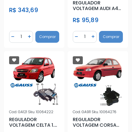
REGULADOR
TUCSON
VOLTAGEM AUDI A4
R$ 343,69
1.8 20V 1995 A 2008
R$ 95,89
Quantidade
Quantidade
Comprar
Comprar
Diminuir Quantidade
Adicionar Quantidade
Diminuir Quantidade
Adicionar Quantidad
Cod.
GA121
Sku.
10064222
Cod.
GA911
Sku.
10064276
REGULADOR
REGULADOR
VOLTAGEM CELTA 1.0
VOLTAGEM CORSA
8V 1999 A 2016
1.0 8V 1996 A 2009