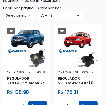
Exibindo: 1 - 60 de 81 Resultados
Exibir por página
Ordenar Por
Cod.
GA980
Sku.
10064248
Cod.
GA984
Sku.
10064277
REGULADOR
REGULADOR
VOLTAGEM AMAROK
VOLTAGEM CLIO 1.0
2.0 16V 2010 ACIMA
8V 1999 A 2008
R$ 138,98
R$ 175,31
Quantidade
Quantidade