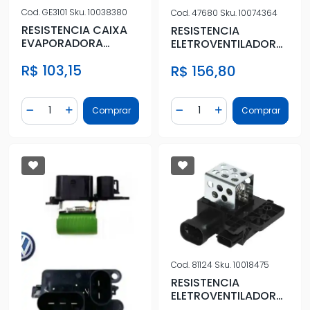
Cod.
GE3101
Sku.
10038380
Cod.
47680
Sku.
10074364
RESISTENCIA CAIXA
RESISTENCIA
EVAPORADORA
ELETROVENTILADOR
HYUNDAI TUCSON
307 1.6 16V 2002 A
R$ 103,15
R$ 156,80
2005 A 2012
2006
Quantidade
Quantidade
Comprar
Comprar
Diminuir Quantidade
Adicionar Quantidade
Diminuir Quantidade
Adicionar Quantidad
Cod.
81124
Sku.
10018475
RESISTENCIA
ELETROVENTILADOR
RENAULT SANDERO