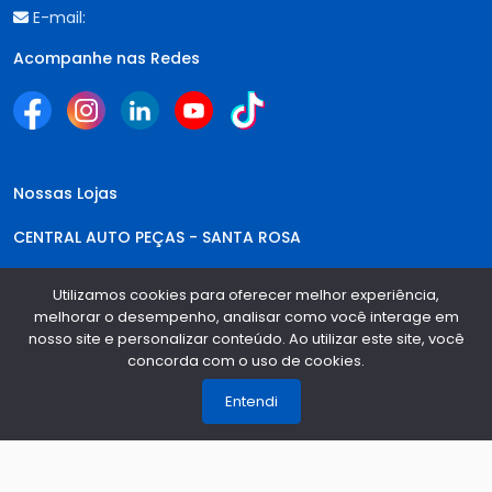
E-mail:
Acompanhe nas Redes
Nossas Lojas
CENTRAL AUTO PEÇAS - SANTA ROSA
Telefone:
(55) 3512-6244
Utilizamos cookies para oferecer melhor experiência,
WhatsApp:
(55) 35126-244
melhorar o desempenho, analisar como você interage em
nosso site e personalizar conteúdo. Ao utilizar este site, você
CENTRAL AUTO PEÇAS - IJUÍ
concorda com o uso de cookies.
1
Entendi
Telefone:
(55) 3333-6244
WhatsApp:
(55) 35126-244
CENTRAL AUTO PEÇAS - PASSO FUNDO