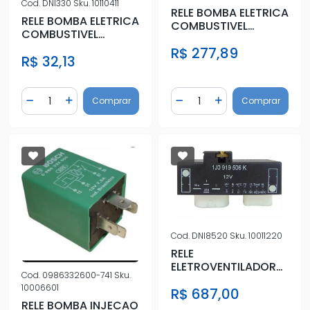
Cod.
DNI330
Sku.
10110411
RELE BOMBA ELETRICA
RELE BOMBA ELETRICA
COMBUSTIVEL
COMBUSTIVEL
VECTRA OMEGA (6
GOL,PRT,SANT
R$ 277,89
TERMINAIS)
R$ 32,13
Quantidade
Quantidade
Comprar
Comprar
Diminuir Quantidade
Adicionar Quantidade
Diminuir Quantidade
Adicionar Quantidad
Cod.
DNI8520
Sku.
10011220
RELE
ELETROVENTILADOR
Cod.
0986332600-741
Sku.
BORA GOLF NEW
10006601
R$ 687,00
BEETLE POLO
RELE BOMBA INJECAO