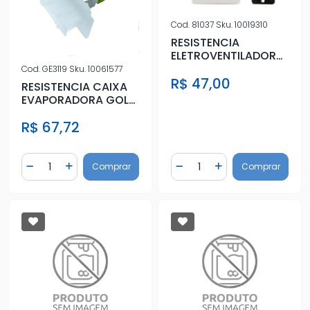
Cod.
81037
Sku.
10019310
RESISTENCIA
ELETROVENTILADOR
MITSUBISHI L-200
Cod.
GE3119
Sku.
10061577
R$ 47,00
SPORT 2002 A
RESISTENCIA CAIXA
EVAPORADORA GOL
2012 A 2018
R$ 67,72
Quantidade
Quantidade
Comprar
Comprar
Diminuir Quantidade
Adicionar Quantidade
Diminuir Quantidade
Adicionar Quantidad