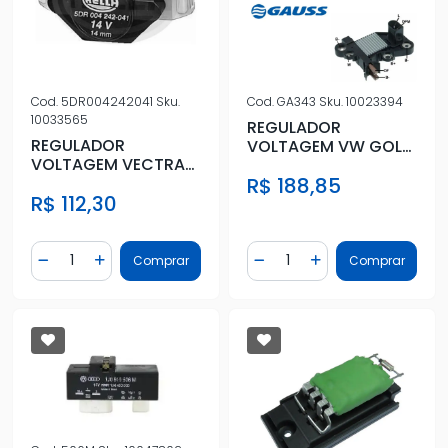
Cod.
5DR004242041
Sku.
Cod.
GA343
Sku.
10023394
10033565
REGULADOR
REGULADOR
VOLTAGEM VW GOL
VOLTAGEM VECTRA
1.0 8V 1996 A 2016
2.0 8V 1996 A 1998
R$ 188,85
R$ 112,30
Quantidade
Quantidade
Comprar
Comprar
Diminuir Quantidade
Adicionar Quantidade
Diminuir Quantidade
Adicionar Quantidad