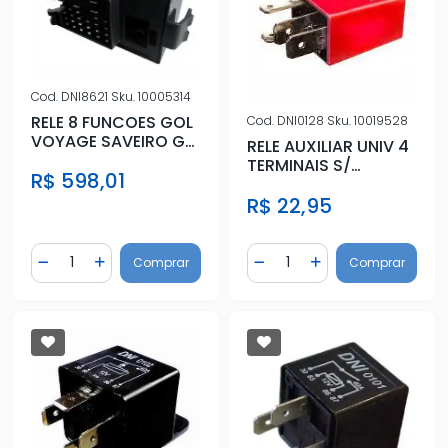
Cod.
DNI8621
Sku.
10005314
RELE 8 FUNCOES GOL
Cod.
DNI0128
Sku.
10019528
VOYAGE SAVEIRO GV
RELE AUXILIAR UNIV 4
GVI 08/
TERMINAIS S/
R$ 598,01
SUPORTE
R$ 22,95
Quantidade
Quantidade
Comprar
Comprar
Diminuir Quantidade
Adicionar Quantidade
Diminuir Quantidade
Adicionar Quantidad