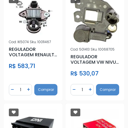
Cod.
IK5074
Sku.
10011467
REGULADOR
Cod.
501413
Sku.
10068705
VOLTAGEM RENAULT
REGULADOR
MASTER 2.3 2012/
VOLTAGEM VW NIVUS
R$ 583,71
POLO VIRTUS T-
R$ 530,07
CROSS 1.0 TSI
Quantidade
Quantidade
Comprar
Comprar
Diminuir Quantidade
Adicionar Quantidade
Diminuir Quantidade
Adicionar Quantidad