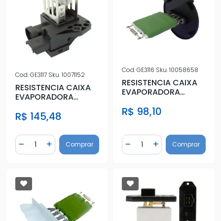
Cod.
GE3116
Sku.
10058658
Cod.
GE3117
Sku.
10071152
RESISTENCIA CAIXA
RESISTENCIA CAIXA
EVAPORADORA
EVAPORADORA
CITROEN C3 PICASSO
CITROEN C3 1.6 16V
R$ 98,10
2011 A 2014
R$ 145,48
2003 A 2012
Quantidade
Quantidade
Comprar
Comprar
Diminuir Quantidade
Adicionar Quantidade
Diminuir Quantidade
Adicionar Quantidad