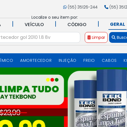
(55) 35126-244
(55) 351
Localize o seu item por:
|
|
|
GERAL
A
VEÍCULO
CÓDIGO
Limpar
Busc
UÍMICO
AMORTECEDOR
INJEÇÃO
FREIO
CABOS
K