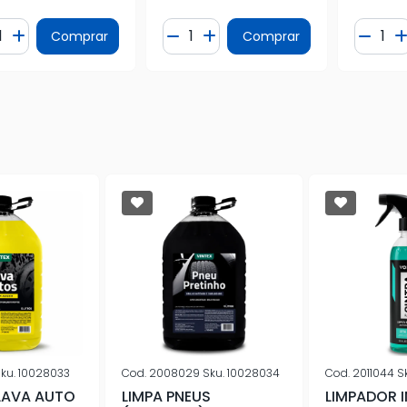
ntidade
Quantidade
Quanti
Comprar
Comprar
minuir Quantidade
Adicionar Quantidade
Diminuir Quantidade
Adicionar Quantidade
Dimin
ku.
10028033
Cod.
2008029
Sku.
10028034
Cod.
2011044
S
LAVA AUTO
LIMPA PNEUS
LIMPADOR 