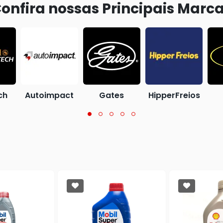
onfira nossas Principais Marc
ch
Autoimpact
Gates
HipperFreios