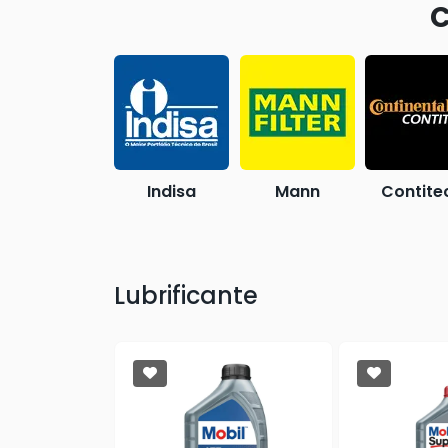
C
Fremax
Indisa
Mann
Contite
Lubrificante