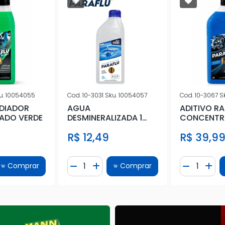
u.
10054055
Cod.
10-3031
Sku.
10054057
Cod.
10-3067
S
ADIADOR
AGUA
ADITIVO R
ADO VERDE
DESMINERALIZADA 1
CONCENTR
LITRO
9
R$ 12,49
R$ 39,9
e
Quantidade
Quantidad
Comprar
Comprar
Quantidade
ionar Quantidade
Diminuir Quantidade
Adicionar Quantidade
Diminuir 
Adi