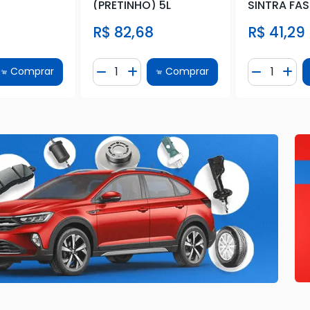
(PRETINHO) 5L
SINTRA FA
R$ 82,68
R$ 41,29
e
Quantidade
Quantidad
Comprar
Comprar
Quantidade
ionar Quantidade
Diminuir Quantidade
Adicionar Quantidade
Diminuir 
Adi