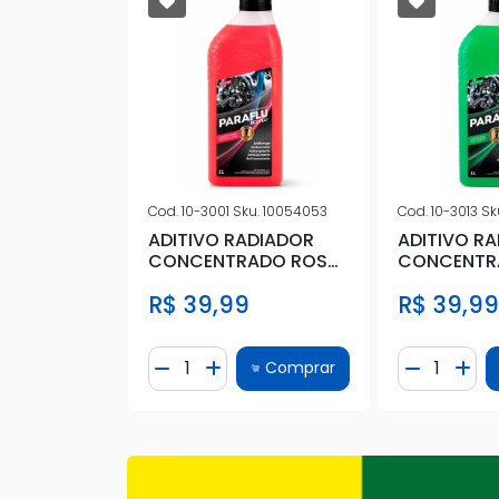
u.
10003172
Cod.
10-3001
Sku.
10054053
Cod.
10-3013
Sk
ADOR FLUSH
ADITIVO RADIADOR
ADITIVO R
CONCENTRADO ROSA
CONCENTR
ORGANICO
R$ 39,99
R$ 39,9
e
Quantidade
Quantidad
Comprar
Comprar
Quantidade
ionar Quantidade
Diminuir Quantidade
Adicionar Quantidade
Diminuir 
Adic