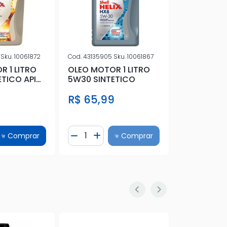
R$ 53,5
5
Sku.
10061872
Cod.
43135905
Sku.
10061867
 1 LITRO
OLEO MOTOR 1 LITRO
TICO API
5W30 SINTETICO
EXOS 1
R$ 65,99
e
Quantidade
Quantidad
Comprar
Comprar
Quantidade
cionar Quantidade
Diminuir Quantidade
Adicionar Quantidade
Diminuir 
Adi