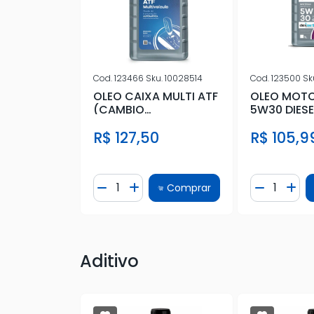
Cod.
123466
Sku.
10028514
Cod.
123500
Sk
u.
10100178
OLEO CAIXA MULTI ATF
OLEO MOTOR
 1 LITRO
(CAMBIO
5W30 DIESE
ETICO
AUTOMATICO) 100%
SINTETICO 
R$ 127,50
R$ 105,9
SINTETICO
e
Quantidade
Quantidad
Comprar
Comprar
Quantidade
ionar Quantidade
Diminuir Quantidade
Adicionar Quantidade
Diminuir 
Adic
Aditivo