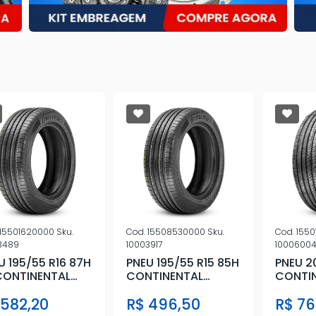
15501620000
Sku.
Cod.
15508530000
Sku.
Cod.
1550
3489
10003917
1000600
U 195/55 R16 87H
PNEU 195/55 R15 85H
PNEU 2
CONTINENTAL
CONTINENTAL
CONTI
WERCONTACT 2
POWERCONTACT 2
CONTI
 582,20
R$ 496,50
R$ 76
ACT