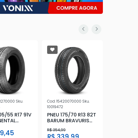
1270000
Sku.
Cod.
15420070000
Sku.
Cod.
1550861
4
10019472
10025517
05/55 R17 91V
PNEU 175/70 R13 82T
PNEU 205/5
NENTAL
BARUM BRAVURIS
CONTINEN
POWERCONT
5HM
POWERCO
R$ 354,99
9,45
R$ 513,
R$ 339,99