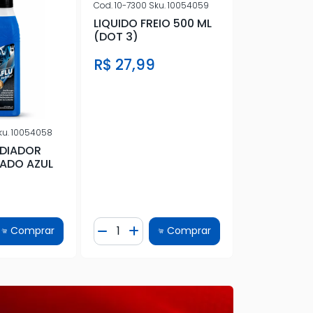
Cod.
10-7300
Sku.
10054059
Cod.
10-7400
S
LIQUIDO FREIO 500 ML
LIQUIDO FR
(DOT 3)
(DOT 4)
R$ 27,99
R$ 32,99
ku.
10054058
ADIADOR
ADO AZUL
9
e
Quantidade
Quantidad
Comprar
Comprar
Quantidade
cionar Quantidade
Diminuir Quantidade
Adicionar Quantidade
Diminuir 
Adi