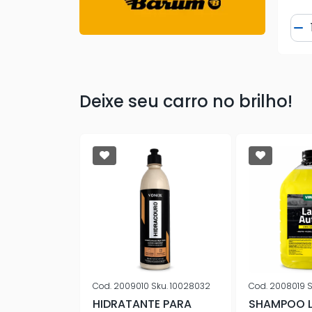
Quantidade
Quantidade
Qua
Comprar
Comprar
e
Diminuir Quantidade
Adicionar Quantidade
Diminuir Quantidade
Adicionar Quantidade
Di
Deixe seu carro no brilho!
Sku.
10028031
Cod.
2009010
Sku.
10028032
Cod.
2008019
S
Y BLEND
HIDRATANTE PARA
SHAMPOO 