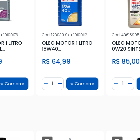
u.
10100176
Cod.
123039
Sku.
10100112
Cod.
4361590
 1 LITRO
OLEO MOTOR 1 LITRO
OLEO MOTOR
L
15W40
0W20 SINTE
DEXOS II
SEMISSINTETICO
SP/RC D
9
R$ 64,99
R$ 85,00
e
Quantidade
Quantidad
Comprar
Comprar
Quantidade
ionar Quantidade
Diminuir Quantidade
Adicionar Quantidade
Diminuir 
Adi