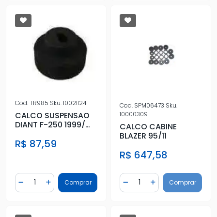
Cod.
TR985
Sku.
10021124
Cod.
SPM06473
Sku.
10000309
CALCO SUSPENSAO
DIANT F-250 1999/
CALCO CABINE
30MM
BLAZER 95/11
R$ 87,59
R$ 647,58
Quantidade
Quantidade
Comprar
Comprar
Diminuir Quantidade
Adicionar Quantidade
Diminuir Quantidade
Adicionar Quantidad