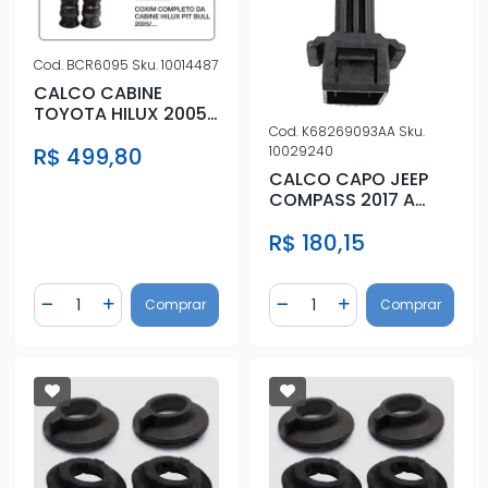
Cod.
BCR6095
Sku.
10014487
CALCO CABINE
TOYOTA HILUX 2005
A 2015
Cod.
K68269093AA
Sku.
10029240
R$ 499,80
CALCO CAPO JEEP
COMPASS 2017 A
2020
R$ 180,15
Quantidade
Quantidade
Comprar
Comprar
Diminuir Quantidade
Adicionar Quantidade
Diminuir Quantidade
Adicionar Quantidad