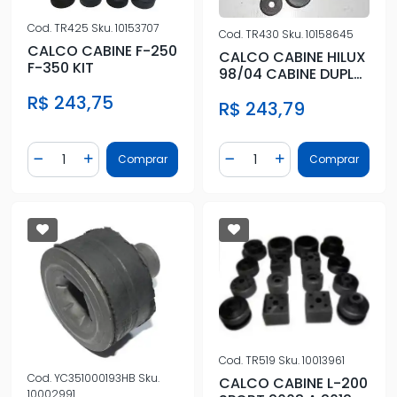
Cod.
TR425
Sku.
10153707
Cod.
TR430
Sku.
10158645
CALCO CABINE F-250
CALCO CABINE HILUX
F-350 KIT
98/04 CABINE DUPLA
(KIT COMPLETO)
R$ 243,75
R$ 243,79
Quantidade
Quantidade
Comprar
Comprar
Diminuir Quantidade
Adicionar Quantidade
Diminuir Quantidade
Adicionar Quantidad
Cod.
TR519
Sku.
10013961
Cod.
YC351000193HB
Sku.
CALCO CABINE L-200
10002991