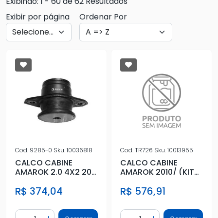
Exibindo: 1 - 60 de 62 Resultados
Exibir por página
Ordenar Por
Cod.
9285-0
Sku.
10036818
Cod.
TR726
Sku.
10013955
CALCO CABINE
CALCO CABINE
AMAROK 2.0 4X2 2011
AMAROK 2010/ (KIT
A 2014
COMPLETO)
R$ 374,04
R$ 576,91
Quantidade
Quantidade