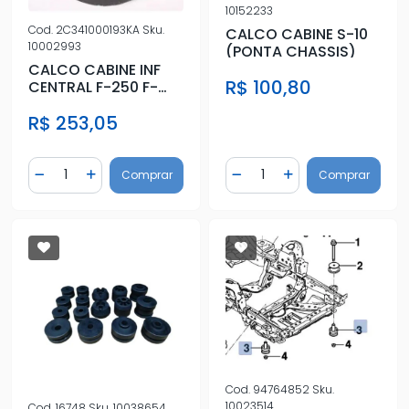
10152233
Cod.
2C341000193KA
Sku.
CALCO CABINE S-10
10002993
(PONTA CHASSIS)
CALCO CABINE INF
R$ 100,80
CENTRAL F-250 F-
350 F-4000
R$ 253,05
Quantidade
Quantidade
Comprar
Comprar
Diminuir Quantidade
Adicionar Quantidade
Diminuir Quantidade
Adicionar Quantidad
Cod.
94764852
Sku.
10023514
Cod.
16748
Sku.
10038654