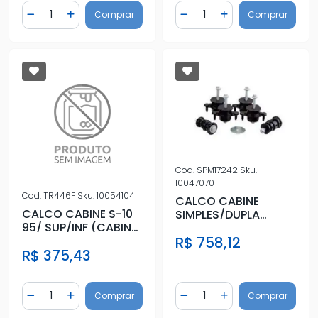
Quantidade
Quantidade
Comprar
Comprar
Diminuir Quantidade
Adicionar Quantidade
Diminuir Quantidade
Adicionar Quantidad
Cod.
SPM17242
Sku.
10047070
Cod.
TR446F
Sku.
10054104
CALCO CABINE
CALCO CABINE S-10
SIMPLES/DUPLA
95/ SUP/INF (CABINE
RANGER 2012 ACIMA
SIMPLES) COM
R$ 758,12
R$ 375,43
FERRAGENS
Quantidade
Quantidade
Comprar
Comprar
Diminuir Quantidade
Adicionar Quantidade
Diminuir Quantidade
Adicionar Quantidad