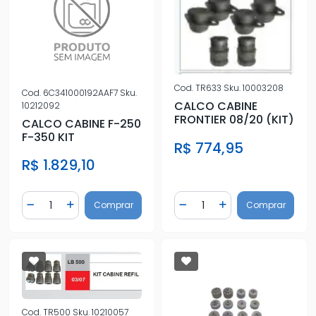
Cod.
TR633
Sku.
10003208
Cod.
6C341000192AAF7
Sku.
CALCO CABINE
10212092
FRONTIER 08/20 (KIT)
CALCO CABINE F-250
F-350 KIT
R$ 774,95
R$ 1.829,10
Quantidade
Quantidade
Comprar
Comprar
Diminuir Quantidade
Adicionar Quantidade
Diminuir Quantidade
Adicionar Quantidad
Cod.
TR500
Sku.
10210057