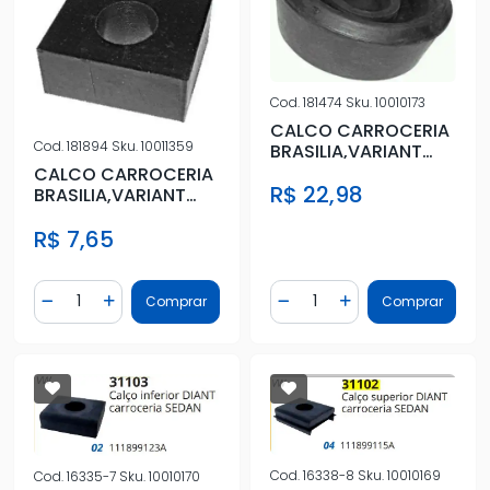
Cod.
181474
Sku.
10010173
CALCO CARROCERIA
Cod.
181894
Sku.
10011359
BRASILIA,VARIANT
TRAS INF
CALCO CARROCERIA
R$ 22,98
BRASILIA,VARIANT
DIANT INF
R$ 7,65
Quantidade
Quantidade
Comprar
Comprar
Diminuir Quantidade
Adicionar Quantidade
Diminuir Quantidade
Adicionar Quantidad
Cod.
16338-8
Sku.
10010169
Cod.
16335-7
Sku.
10010170