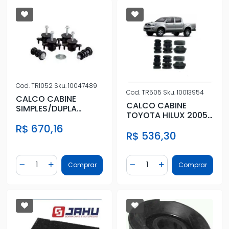
Cod.
TR1052
Sku.
10047489
Cod.
TR505
Sku.
10013954
CALCO CABINE
CALCO CABINE
SIMPLES/DUPLA
TOYOTA HILUX 2005
RANGER 2012 ACIMA
A 2015 (KIT
R$ 670,16
R$ 536,30
COMPLETO)
Quantidade
Quantidade
Comprar
Comprar
Diminuir Quantidade
Adicionar Quantidade
Diminuir Quantidade
Adicionar Quantidad