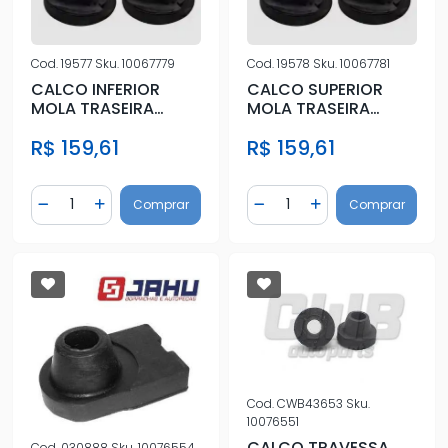
Cod.
19577
Sku.
10067779
Cod.
19578
Sku.
10067781
CALCO INFERIOR
CALCO SUPERIOR
MOLA TRASEIRA
MOLA TRASEIRA
LOGAN SANDERO
LOGAN SANDERO
R$ 159,61
R$ 159,61
Quantidade
Quantidade
Comprar
Comprar
Diminuir Quantidade
Adicionar Quantidade
Diminuir Quantidade
Adicionar Quantidad
Cod.
CWB43653
Sku.
10076551
CALCO TRAVESSA
Cod.
030888
Sku.
10076554