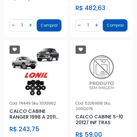
COM FERRAGEM
R$ 482,63
Quantidade
Quantidade
Comprar
Comprar
Diminuir Quantidade
Adicionar Quantidade
Diminuir Quantidade
Adicionar Quantidad
Cod.
TR449
Sku.
10013962
Cod.
52069518
Sku.
20012076
CALCO CABINE
CALCO CABINE S-10
RANGER 1998 A 2011
2012/ INF TRAS
SEM FERRAGEM
R$ 243,75
R$ 59,00