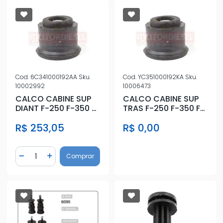
Cod.
6C341000192AA
Sku.
Cod.
YC351000192KA
Sku.
10002992
10006473
CALCO CABINE SUP
CALCO CABINE SUP
DIANT F-250 F-350 F-
TRAS F-250 F-350 F-
4000
4000
R$ 253,05
R$ 0,00
Quantidade
Comprar
Diminuir Quantidade
Adicionar Quantidade