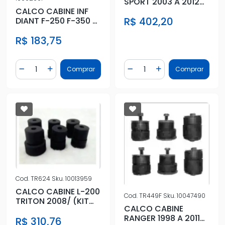
SPORT 2003 A 2012
CALCO CABINE INF
(KIT COMPLETO)
R$ 402,20
DIANT F-250 F-350 F-
4000
R$ 183,75
Quantidade
Quantidade
Comprar
Comprar
Diminuir Quantidade
Adicionar Quantidade
Diminuir Quantidade
Adicionar Quantidad
Cod.
TR624
Sku.
10013959
CALCO CABINE L-200
Cod.
TR449F
Sku.
10047490
TRITON 2008/ (KIT
CALCO CABINE
COMPLETO)
RANGER 1998 A 2011
R$ 310,76