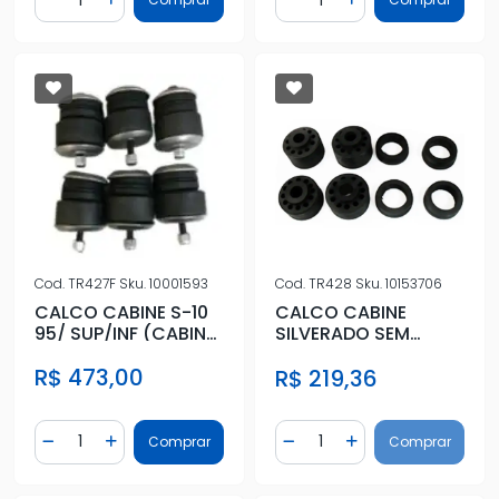
Diminuir Quantidade
Adicionar Quantidade
Diminuir Quantidade
Adicionar Quantidad
Cod.
TR427F
Sku.
10001593
Cod.
TR428
Sku.
10153706
CALCO CABINE S-10
CALCO CABINE
95/ SUP/INF (CABINE
SILVERADO SEM
DUPLA /SIMPLES)
FERRAGEM
R$ 473,00
R$ 219,36
COM FE
Quantidade
Quantidade
Comprar
Comprar
Diminuir Quantidade
Adicionar Quantidade
Diminuir Quantidade
Adicionar Quantidad