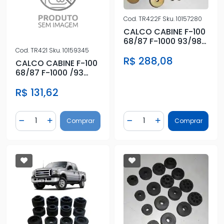
Cod.
TR422F
Sku.
10157280
CALCO CABINE F-100
68/87 F-1000 93/98
(KIT COMPLETO)
Cod.
TR421
Sku.
10159345
R$ 288,08
CALCO CABINE F-100
68/87 F-1000 /93
(KIT COMPLETO S/
R$ 131,62
ARRUELA
Quantidade
Quantidade
Comprar
Comprar
Diminuir Quantidade
Adicionar Quantidade
Diminuir Quantidade
Adicionar Quantidad