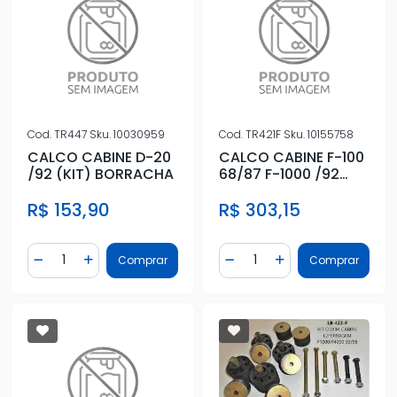
Cod.
TR447
Sku.
10030959
Cod.
TR421F
Sku.
10155758
CALCO CABINE D-20
CALCO CABINE F-100
/92 (KIT) BORRACHA
68/87 F-1000 /92
(KIT COMPLETO C/
R$ 153,90
R$ 303,15
ARRUELA
Quantidade
Quantidade
Comprar
Comprar
Diminuir Quantidade
Adicionar Quantidade
Diminuir Quantidade
Adicionar Quantidad