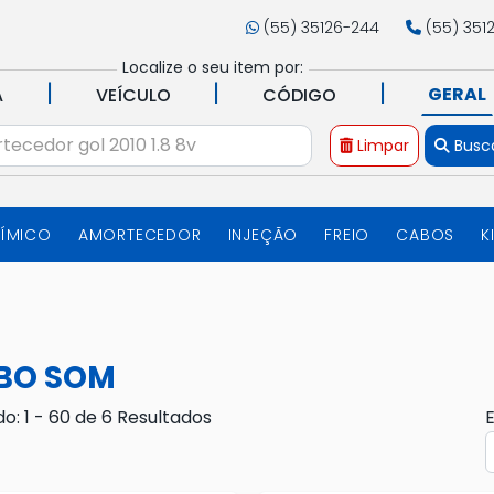
(55) 35126-244
(55) 351
Localize o seu item por:
|
|
|
GERAL
A
VEÍCULO
CÓDIGO
Limpar
Busc
UÍMICO
AMORTECEDOR
INJEÇÃO
FREIO
CABOS
K
BO SOM
do: 1 - 60 de 6 Resultados
E