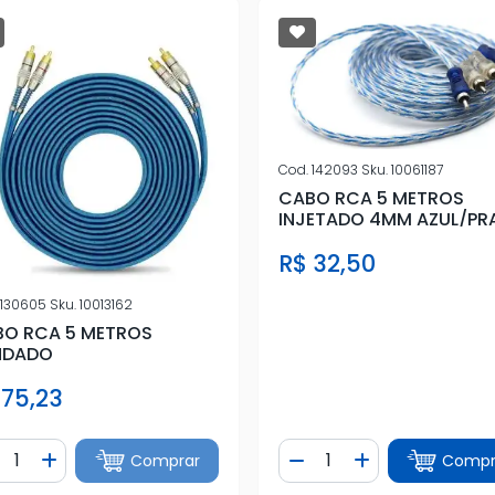
Cod.
142093
Sku.
10061187
CABO RCA 5 METROS
INJETADO 4MM AZUL/PR
R$ 32,50
130605
Sku.
10013162
O RCA 5 METROS
NDADO
 75,23
ntidade
Quantidade
Comprar
Compr
iminuir Quantidade
Adicionar Quantidade
Diminuir Quantidade
Adicionar Quan