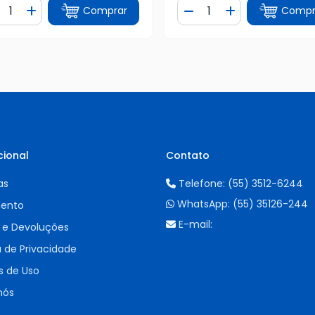
ntidade
Quantidade
Comprar
Compr
iminuir Quantidade
Adicionar Quantidade
Diminuir Quantidade
Adicionar Quan
cional
Contato
as
Telefone:
(55) 3512-6244
WhatsApp:
(55) 35126-244
ento
E-mail:
 e Devoluções
a de Privacidade
 de Uso
nós