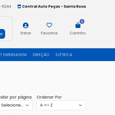
2-6244
Central Auto Peças - Santa Rosa
0
Entrar
Favoritos
Carrinho
ar
IT EMBREAGEM
DIREÇÃO
ELÉTRICA
xibir por página
Ordenar Por