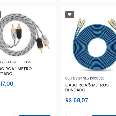
153680
Sku.
10013159
O RCA 1 METRO
ETADO
Cod.
133124
Sku.
10033027
 17,00
CABO RCA 5 METROS
BLINDADO
R$ 68,07