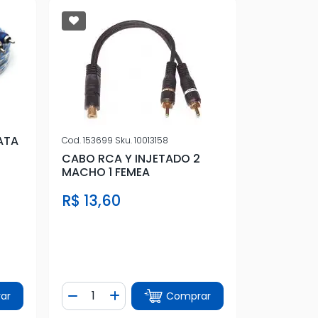
ATA
Cod.
153699
Sku.
10013158
CABO RCA Y INJETADO 2
MACHO 1 FEMEA
R$ 13,60
Quantidade
ar
Comprar
tidade
Diminuir Quantidade
Adicionar Quantidade