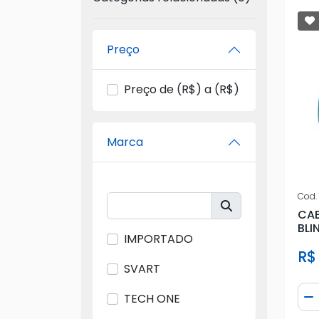
Preço
Preço de (R$) a (R$)
Marca
Cod.
CAB
BLI
IMPORTADO
R$
SVART
Qua
TECH ONE
D