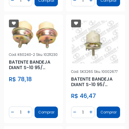
Comprar
Comprar
Diminuir Quantidade
Adicionar Quantidade
Diminuir Quantidade
Adicionar Quantidad
Cod.
K60240-2
Sku.
10211230
BATENTE BANDEJA
DIANT S-10 95/
Cod.
SK326S
Sku.
10002677
BLAZER 96/ INF C/
R$ 78,18
CANECA
BATENTE BANDEJA
DIANT S-10 95/
BLAZER 96/ INF C/
R$ 46,47
CANECA (1PC
Quantidade
Quantidade
Comprar
Comprar
Diminuir Quantidade
Adicionar Quantidade
Diminuir Quantidade
Adicionar Quantidad