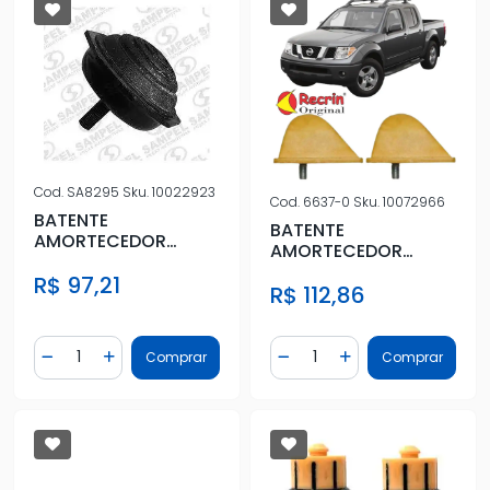
Cod.
SA8295
Sku.
10022923
Cod.
6637-0
Sku.
10072966
BATENTE
BATENTE
AMORTECEDOR
AMORTECEDOR
DIANT TOYOTA HILUX
DIANTEIRO FRONTIER
R$ 97,21
2005/
R$ 112,86
2.5 ATE 2007
Quantidade
Quantidade
Comprar
Comprar
Diminuir Quantidade
Adicionar Quantidade
Diminuir Quantidade
Adicionar Quantidad