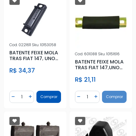
Cod.
0221611
Sku.
10153058
BATENTE FEIXE MOLA
Cod.
601088
Sku.
10151616
TRAS FIAT 147, UNO
BATENTE FEIXE MOLA
(METAL,BORR)
TRAS FIAT 147,UNO
R$ 34,37
CHAPINHA
R$ 21,11
Quantidade
Quantidade
Comprar
Comprar
Diminuir Quantidade
Adicionar Quantidade
Diminuir Quantidade
Adicionar Quantidad