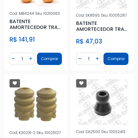
Cod.
MB4244
Sku.
10210063
Cod.
SK859S
Sku.
10005287
BATENTE
BATENTE
AMORTECEDOR TRAS
AMORTECEDOR TRAS
CITROEN AIRCROSS
CITROEN C3 2002 A
R$ 141,91
2012/
R$ 47,03
2012
Quantidade
Quantidade
Comprar
Comprar
Diminuir Quantidade
Adicionar Quantidade
Diminuir Quantidade
Adicionar Quantidad
Cod.
SA2500
Sku.
10032413
Cod.
K30231-2
Sku.
10025127