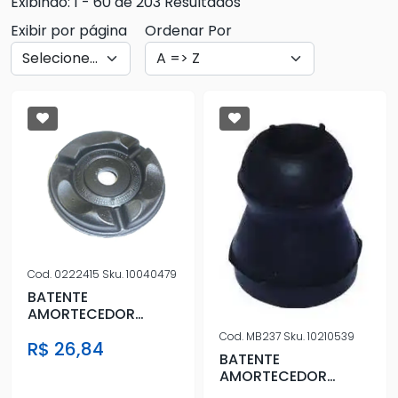
Exibindo: 1 - 60 de 203 Resultados
Exibir por página
Ordenar Por
Cod.
0222415
Sku.
10040479
BATENTE
AMORTECEDOR
DIANT AMAROK 2010
Cod.
MB237
Sku.
10210539
R$ 26,84
ACIMA
BATENTE
AMORTECEDOR
DIANT CORCEL I E II