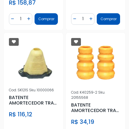
R$ 158,87
ADVENTURE
Quantidade
Quantidade
Comprar
Comprar
Diminuir Quantidade
Adicionar Quantidade
Diminuir Quantidade
Adicionar Quantidad
Cod.
SK121S
Sku.
10000066
Cod.
K40259-2
Sku.
BATENTE
20155568
AMORTECEDOR TRAS
BATENTE
STRADA 98/07
AMORTECEDOR TRAS
R$ 116,12
TOYOTA COROLLA
R$ 34,19
03/ (JG)