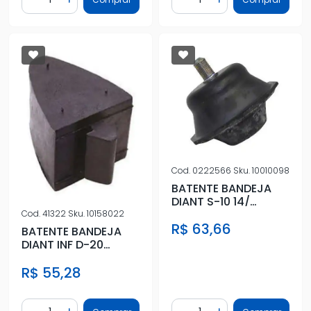
Diminuir Quantidade
Adicionar Quantidade
Diminuir Quantidade
Adicionar Quantidad
Cod.
0222566
Sku.
10010098
BATENTE BANDEJA
DIANT S-10 14/
TRAILBLAZER 14/ INF
Cod.
41322
Sku.
10158022
R$ 63,66
C/ CANECA
BATENTE BANDEJA
DIANT INF D-20
SILVERADO
R$ 55,28
Quantidade
Quantidade