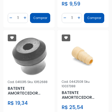
R$ 9,59
DEL REY PAMPA E
TRAS
Quantidade
Quantidade
Comprar
Comprar
Diminuir Quantidade
Adicionar Quantidade
Diminuir Quantidade
Adicionar Quantidad
Cod.
0442508
Sku.
Cod.
0410315
Sku.
10152688
10037388
BATENTE
BATENTE
AMORTECEDOR
AMORTECEDOR
DIANT CORCEL II
DIANT HONDA NEW
R$ 19,34
R$ 25,54
CIVIC 2008 A 2011