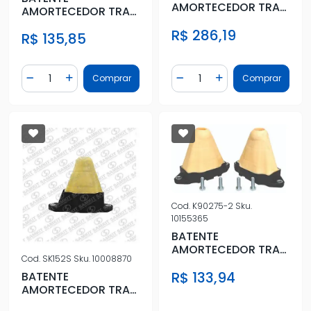
AMORTECEDOR TRAS
AMORTECEDOR TRAS
RENAULT MASTER
PEUGEOT HOGGAR
R$ 286,19
2013/
R$ 135,85
10/
Quantidade
Quantidade
Comprar
Comprar
Diminuir Quantidade
Adicionar Quantidade
Diminuir Quantidade
Adicionar Quantidad
Cod.
K90275-2
Sku.
10155365
BATENTE
AMORTECEDOR TRAS
Cod.
SK152S
Sku.
10008870
STRADA 98/07
R$ 133,94
BATENTE
AMORTECEDOR TRAS
STRADA 08/ LOCKER