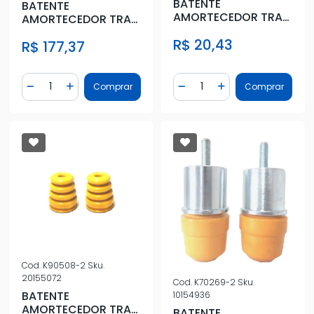
BATENTE
BATENTE
AMORTECEDOR TRAS
AMORTECEDOR TRAS
CORCEL I
CITROEN JUMPER
R$ 20,43
R$ 177,37
2018 ACIMA
Quantidade
Quantidade
Comprar
Comprar
Diminuir Quantidade
Adicionar Quantidade
Diminuir Quantidade
Adicionar Quantidad
Cod.
K90508-2
Sku.
20155072
Cod.
K70269-2
Sku.
BATENTE
10154936
AMORTECEDOR TRAS
BATENTE