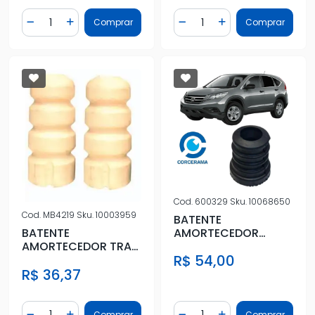
Quantidade
Quantidade
Comprar
Comprar
Diminuir Quantidade
Adicionar Quantidade
Diminuir Quantidade
Adicionar Quantidad
Cod.
600329
Sku.
10068650
Cod.
MB4219
Sku.
10003959
BATENTE
AMORTECEDOR
BATENTE
TRASEIRO CR-V 2007
AMORTECEDOR TRAS
R$ 54,00
A 2016
VECTRA 97/05
R$ 36,37
Quantidade
Quantidade
Comprar
Comprar