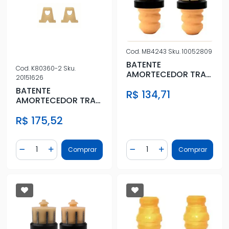
Cod.
MB4243
Sku.
10052809
BATENTE
Cod.
K80360-2
Sku.
AMORTECEDOR TRAS
20151626
C3 PICASSO 2012/
BATENTE
R$ 134,71
C3 2012/
AMORTECEDOR TRAS
AMAROK 2.0 10/ 4X4
R$ 175,52
Quantidade
Quantidade
Comprar
Comprar
Diminuir Quantidade
Adicionar Quantidade
Diminuir Quantidade
Adicionar Quantidad