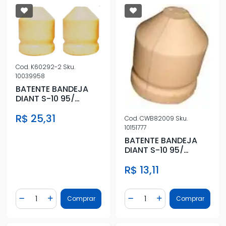
Cod.
K60292-2
Sku.
10039958
BATENTE BANDEJA
DIANT S-10 95/
BLAZER 96/ INF S/
R$ 25,31
CANECA
Cod.
CWB82009
Sku.
10151777
BATENTE BANDEJA
DIANT S-10 95/
BLAZER 96/ INF S/
R$ 13,11
CANECA
Quantidade
Quantidade
Comprar
Comprar
Diminuir Quantidade
Adicionar Quantidade
Diminuir Quantidade
Adicionar Quantidad