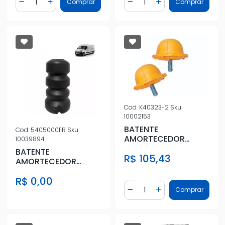
Comprar
Comprar
Diminuir Quantidade
Adicionar Quantidade
Diminuir Quantidade
Adicionar Quantidad
Cod.
K40323-2
Sku.
10002153
BATENTE
Cod.
540500011R
Sku.
AMORTECEDOR
10039894
DIANT TOYOTA HILUX
BATENTE
R$ 105,43
/05
AMORTECEDOR
DIANT RENAULT
R$ 0,00
MASTER 2.3 16V 2013/
Quantidade
Comprar
Diminuir Quantidade
Adicionar Quantidad