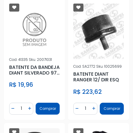
Cod.
41335
Sku.
20071031
BATENTE DA BANDEJA
Cod.
SA2772
Sku.
10025699
DIANT SILVERADO 97/
BATENTE DIANT
C10 C20 A10 C14
RANGER 12/ DIR ESQ
R$ 19,96
R$ 223,62
Quantidade
Quantidade
Comprar
Comprar
Diminuir Quantidade
Adicionar Quantidade
Diminuir Quantidade
Adicionar Quantidad