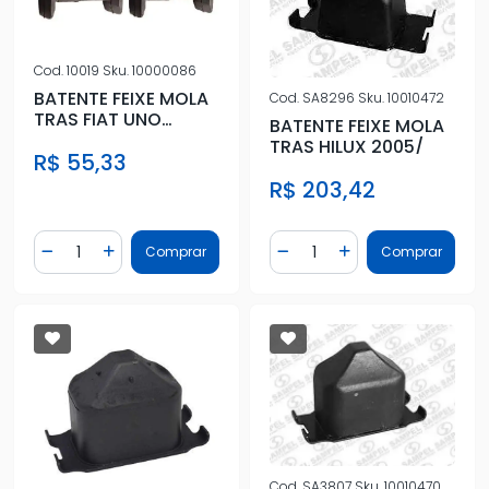
Cod.
10019
Sku.
10000086
BATENTE FEIXE MOLA
Cod.
SA8296
Sku.
10010472
TRAS FIAT UNO
BATENTE FEIXE MOLA
(BORRACHA)
TRAS HILUX 2005/
R$ 55,33
R$ 203,42
Quantidade
Quantidade
Comprar
Comprar
Diminuir Quantidade
Adicionar Quantidade
Diminuir Quantidade
Adicionar Quantidad
Cod.
SA3807
Sku.
10010470