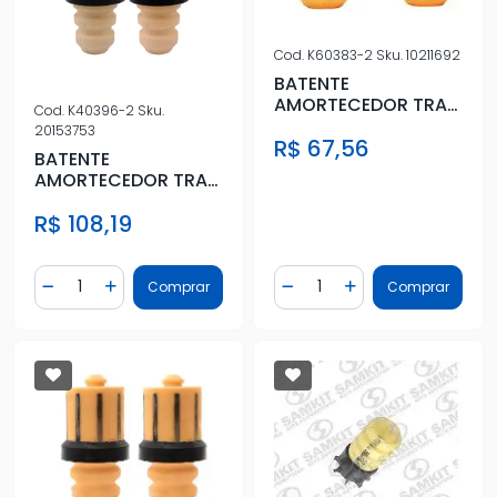
Cod.
K60383-2
Sku.
10211692
BATENTE
AMORTECEDOR TRAS
Cod.
K40396-2
Sku.
CAPTIVA 2008 A 2016
20153753
R$ 67,56
BATENTE
AMORTECEDOR TRAS
C3 PICASSO 2012/
R$ 108,19
C3 2012/
Quantidade
Quantidade
Comprar
Comprar
Diminuir Quantidade
Adicionar Quantidade
Diminuir Quantidade
Adicionar Quantidad