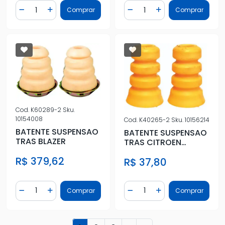
Quantidade
Quantidade
Comprar
Comprar
Diminuir Quantidade
Adicionar Quantidade
Diminuir Quantidade
Adicionar Quantidad
Cod.
K60289-2
Sku.
10154008
Cod.
K40265-2
Sku.
10156214
BATENTE SUSPENSAO
BATENTE SUSPENSAO
TRAS BLAZER
TRAS CITROEN
PICASSO
R$ 379,62
R$ 37,80
POLIURETANO
Quantidade
Quantidade
Comprar
Comprar
Diminuir Quantidade
Adicionar Quantidade
Diminuir Quantidade
Adicionar Quantidad