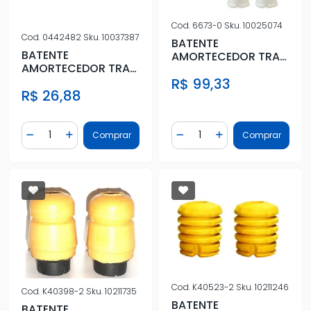
Cod.
6673-0
Sku.
10025074
Cod.
0442482
Sku.
10037387
BATENTE
BATENTE
AMORTECEDOR TRAS
AMORTECEDOR TRAS
KIA SORENTO 2010 A
HONDA NEW CIVIC
R$ 99,33
2013 KIT
R$ 26,88
2007 ACIMA
Quantidade
Quantidade
Comprar
Comprar
Diminuir Quantidade
Adicionar Quantidade
Diminuir Quantidade
Adicionar Quantidad
Cod.
K40523-2
Sku.
10211246
Cod.
K40398-2
Sku.
10211735
BATENTE
BATENTE