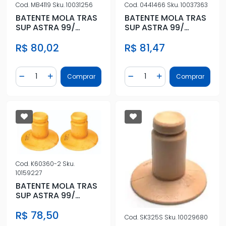
Cod.
MB4119
Sku.
10031256
Cod.
0441466
Sku.
10037363
BATENTE MOLA TRAS
BATENTE MOLA TRAS
SUP ASTRA 99/
SUP ASTRA 99/
VECTRA ATÉ 2012
VECTRA ATÉ 2012
R$ 80,02
R$ 81,47
MERIVA 2003/
MERIVA 2003/
Quantidade
Quantidade
Comprar
Comprar
Diminuir Quantidade
Adicionar Quantidade
Diminuir Quantidade
Adicionar Quantidad
Cod.
K60360-2
Sku.
10159227
BATENTE MOLA TRAS
SUP ASTRA 99/
VECTRA ATÉ 2012
R$ 78,50
MERIVA 2003/
Cod.
SK325S
Sku.
10029680