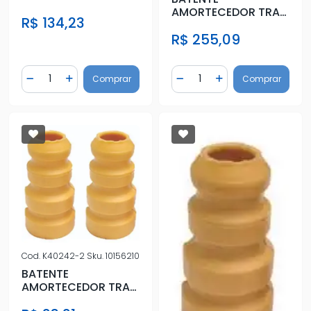
FIAT TORO 16/
AMORTECEDOR TRAS
R$ 134,23
FUSION 2006 A 2009
R$ 255,09
Quantidade
Quantidade
Comprar
Comprar
Diminuir Quantidade
Adicionar Quantidade
Diminuir Quantidade
Adicionar Quantidad
Cod.
K40242-2
Sku.
10156210
BATENTE
AMORTECEDOR TRAS
HONDA CIVIC 00/04