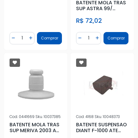
BATENTE MOLA TRAS
SUP ASTRA 99/
VECTRA ATÉ 2012
R$ 72,02
MERIVA 2003/
Quantidade
Quantidade
Comprar
Comprar
Diminuir Quantidade
Adicionar Quantidade
Diminuir Quantidade
Adicionar Quantidad
Cod.
0441669
Sku.
10037385
Cod.
4168
Sku.
10048373
BATENTE MOLA TRAS
BATENTE SUSPENSAO
SUP MERIVA 2003 A
DIANT F-1000 ATE
2012
1998