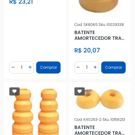
R$ 23,21
Cod.
SK806S
Sku.
10029338
BATENTE
AMORTECEDOR TRAS
HONDA CIVIC 1992 A
R$ 20,07
2000
Quantidade
Quantidade
Comprar
Comprar
Diminuir Quantidade
Adicionar Quantidade
Diminuir Quantidade
Adicionar Quantidad
Cod.
K40263-2
Sku.
10156213
BATENTE
AMORTECEDOR TRAS