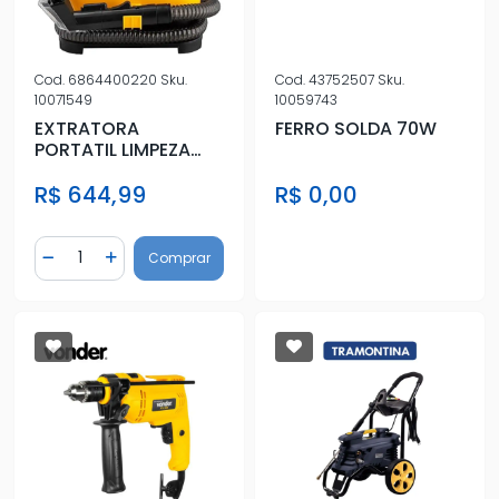
Cod.
6864400220
Sku.
Cod.
43752507
Sku.
10071549
10059743
EXTRATORA
FERRO SOLDA 70W
PORTATIL LIMPEZA
ESTOFADO
R$ 644,99
R$ 0,00
Quantidade
Comprar
Diminuir Quantidade
Adicionar Quantidade