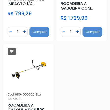
ROCADEIRA A
IMPACTO 1/4
GASOLINA COM
(6,35MM) 16V 170N.M
PARTIDA ELETRICA
R$ 799,29
BRUSHLESS
R$ 1.729,99
RGP 415E
Quantidade
Quantidade
Comprar
Comprar
Diminuir Quantidade
Adicionar Quantidade
Diminuir Quantidade
Adicionar Quantidad
Cod.
6804000520
Sku.
10070581
ROCADEIRA A
GASOLINA RGP 520