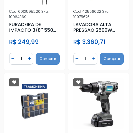
Cod.
6001595220
Sku.
Cod.
42556022
Sku.
10064369
10075676
FURADEIRA DE
LAVADORA ALTA
IMPACTO 3/8'' 550W
PRESSAO 2500W
220V FIV595N
220V
R$ 249,99
R$ 3.360,71
Quantidade
Quantidade
Comprar
Comprar
Diminuir Quantidade
Adicionar Quantidade
Diminuir Quantidade
Adicionar Quantidad