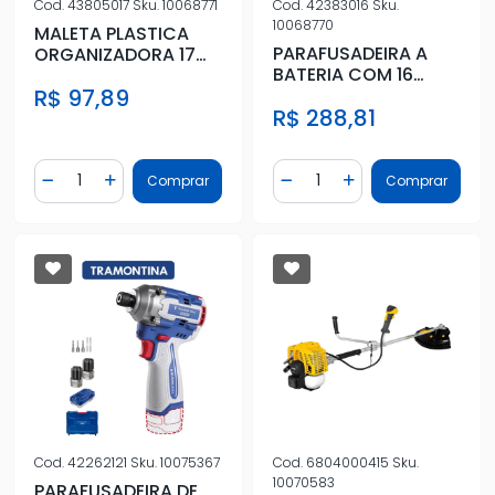
Cod.
43805017
Sku.
10068771
Cod.
42383016
Sku.
10068770
MALETA PLASTICA
PARAFUSADEIRA A
ORGANIZADORA 17
BATERIA COM 16
POL COM DIVISORIAS
PEÇAS
R$ 97,89
MOVEIS
R$ 288,81
Quantidade
Quantidade
Comprar
Comprar
Diminuir Quantidade
Adicionar Quantidade
Diminuir Quantidade
Adicionar Quantidad
Cod.
42262121
Sku.
10075367
Cod.
6804000415
Sku.
10070583
PARAFUSADEIRA DE