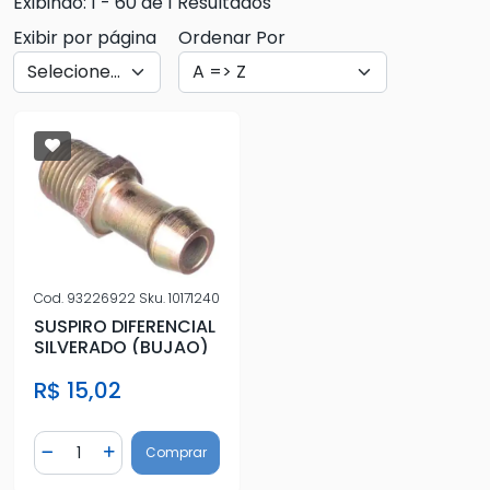
Exibindo: 1 - 60 de 1 Resultados
Exibir por página
Ordenar Por
Cod.
93226922
Sku.
10171240
SUSPIRO DIFERENCIAL
SILVERADO (BUJAO)
R$ 15,02
Quantidade
Comprar
Diminuir Quantidade
Adicionar Quantidade