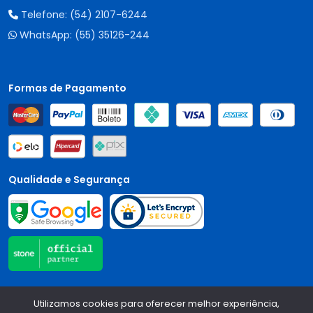
Telefone:
(54) 2107-6244
WhatsApp:
(55) 35126-244
Formas de Pagamento
Qualidade e Segurança
Central Auto Peças - CNPJ:
90.196.999/0001-89
Todos os
Utilizamos cookies para oferecer melhor experiência,