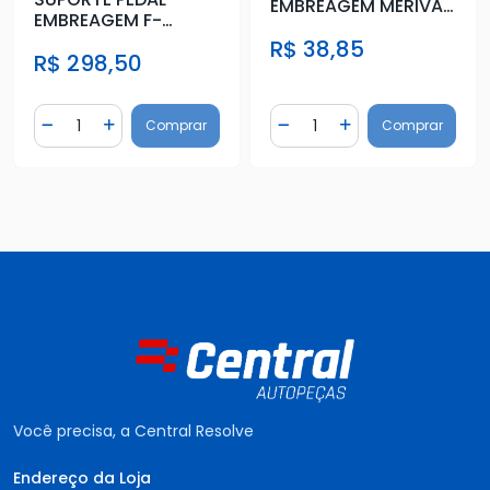
EMBREAGEM MERIVA
EMBREAGEM F-
2002 A 2012
1000/4000 1993 A
R$ 38,85
R$ 298,50
1998
Quantidade
Quantidade
Comprar
Comprar
Diminuir Quantidade
Adicionar Quantidade
Diminuir Quantidade
Adicionar Quantidad
Você precisa, a Central Resolve
Endereço da Loja