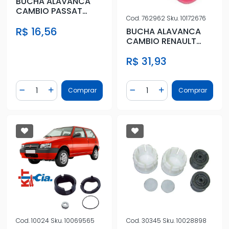
BUCHA ALAVANCA
CAMBIO PASSAT
Cod.
762962
Sku.
10172676
GRANDE
R$ 16,56
BUCHA ALAVANCA
CAMBIO RENAULT
CLIO LOGAN MEGANE
R$ 31,93
Quantidade
Quantidade
Comprar
Comprar
Diminuir Quantidade
Adicionar Quantidade
Diminuir Quantidade
Adicionar Quantidad
Cod.
10024
Sku.
10069565
Cod.
30345
Sku.
10028898