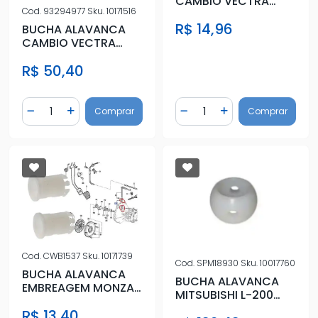
CAMBIO VECTRA
Cod.
93294977
Sku.
10171516
ASTRA CORSA (EXT)
R$ 14,96
KIT (CARCACA)
BUCHA ALAVANCA
CAMBIO VECTRA
ASTRA CORSA (EXT)
R$ 50,40
(VARAO)
Quantidade
Quantidade
Comprar
Comprar
Diminuir Quantidade
Adicionar Quantidade
Diminuir Quantidade
Adicionar Quantidad
Cod.
CWB1537
Sku.
10171739
Cod.
SPM18930
Sku.
10017760
BUCHA ALAVANCA
BUCHA ALAVANCA
EMBREAGEM MONZA
MITSUBISHI L-200
1991 A 1996 - GARFO
4X4 PAJERO TR4
R$ 13,40
DA EMBR