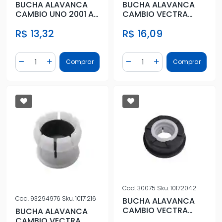
BUCHA ALAVANCA
BUCHA ALAVANCA
CAMBIO UNO 2001 A
CAMBIO VECTRA
2013
ASTRA CORSA (EXT)
R$ 13,32
R$ 16,09
(CARCACA)
Quantidade
Quantidade
Comprar
Comprar
Diminuir Quantidade
Adicionar Quantidade
Diminuir Quantidade
Adicionar Quantidad
Cod.
30075
Sku.
10172042
Cod.
93294976
Sku.
10171216
BUCHA ALAVANCA
CAMBIO VECTRA
BUCHA ALAVANCA
ASTRA CORSA (EXT)
CAMBIO VECTRA