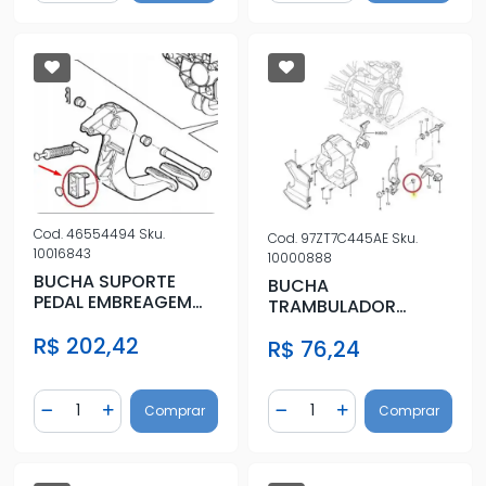
Cod.
46554494
Sku.
Cod.
97ZT7C445AE
Sku.
10016843
10000888
BUCHA SUPORTE
BUCHA
PEDAL EMBREAGEM
TRAMBULADOR
FIAT DOBLO
FIESTA KA COURIER
R$ 202,42
R$ 76,24
ECOSPORT
Quantidade
Quantidade
Comprar
Comprar
Diminuir Quantidade
Adicionar Quantidade
Diminuir Quantidade
Adicionar Quantidad