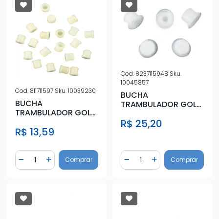
Cod.
823711594B
Sku.
10045857
Cod.
811711597
Sku.
10039230
BUCHA
BUCHA
TRAMBULADOR GOL
TRAMBULADOR GOL
1981 A 1996
1981 A 1996
R$ 25,20
R$ 13,59
Quantidade
Quantidade
Comprar
Comprar
Diminuir Quantidade
Adicionar Quantidade
Diminuir Quantidade
Adicionar Quantidad