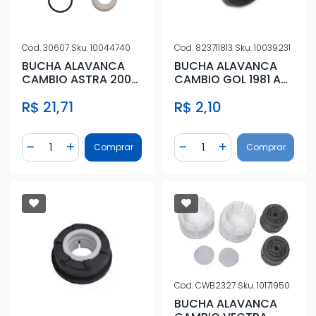
Cod.
30607
Sku.
10044740
Cod.
823711813
Sku.
10039231
BUCHA ALAVANCA
BUCHA ALAVANCA
CAMBIO ASTRA 2006
CAMBIO GOL 1981 A
A 2011
1996
R$ 21,71
R$ 2,10
Quantidade
Quantidade
Comprar
Comprar
Diminuir Quantidade
Adicionar Quantidade
Diminuir Quantidade
Adicionar Quantidad
Cod.
CWB2327
Sku.
10171950
BUCHA ALAVANCA