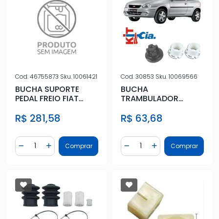
Cod.
46755873
Sku.
10061421
Cod.
30853
Sku.
10069566
BUCHA SUPORTE
BUCHA
PEDAL FREIO FIAT
TRAMBULADOR
DOBLO
CORSA 2002 A 2012
R$ 281,58
R$ 63,68
Quantidade
Quantidade
Comprar
Comprar
Diminuir Quantidade
Adicionar Quantidade
Diminuir Quantidade
Adicionar Quantidad