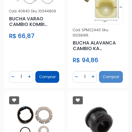
Cod.
40640
Sku.
10044809
BUCHA VARAO
CAMBIO KOMBI
VARIANT KIT
Cod.
SPM22440
Sku.
R$ 66,87
10038416
BUCHA ALAVANCA
CAMBIO KA
ECOSPORT NEW
R$ 94,86
FIESTA FOCUS
(HASTE)
Quantidade
Quantidade
Comprar
Comprar
Diminuir Quantidade
Adicionar Quantidade
Diminuir Quantidade
Adicionar Quantidad