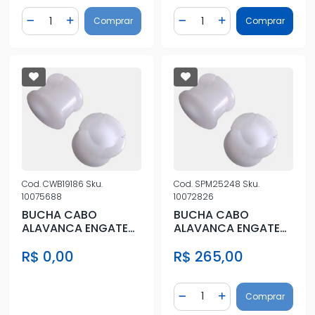
Quantidade
Quantidade
Comprar
Comprar
Diminuir Quantidade
Adicionar Quantidade
Diminuir Quantidade
Adicionar Quantidad
Cod.
CWB19186
Sku.
Cod.
SPM25248
Sku.
10075688
10072826
BUCHA CABO
BUCHA CABO
ALAVANCA ENGATE
ALAVANCA ENGATE
SELECAO AMAROK
SELECAO AMAROK
R$ 0,00
R$ 265,00
MANUAL TODAS
MANUAL TODAS
Quantidade
Comprar
Diminuir Quantidade
Adicionar Quantidad