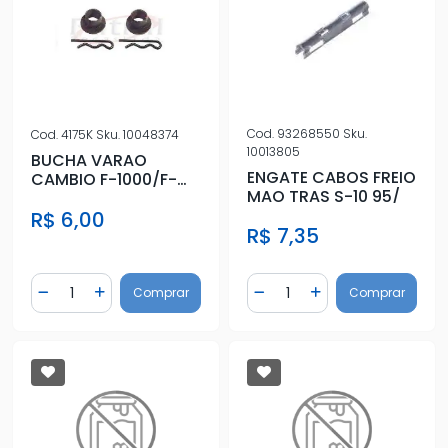
Cod.
93268550
Sku.
Cod.
4175K
Sku.
10048374
10013805
BUCHA VARAO
ENGATE CABOS FREIO
CAMBIO F-1000/F-
MAO TRAS S-10 95/
4000 (KIT)
R$ 6,00
R$ 7,35
Quantidade
Quantidade
Comprar
Comprar
Diminuir Quantidade
Adicionar Quantidade
Diminuir Quantidade
Adicionar Quantidad