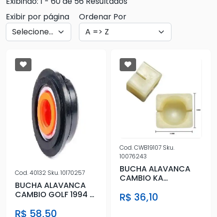
Exibindo: 1 - 60 de 56 Resultados
Exibir por página
Ordenar Por
Cod.
CWB19107
Sku.
10076243
BUCHA ALAVANCA
Cod.
40132
Sku.
10170257
CAMBIO KA
BUCHA ALAVANCA
ECOSPORT NEW
CAMBIO GOLF 1994 A
R$ 36,10
FIESTA FOCUS
1998 – C/ SISTEMA A
(HASTE)
R$ 58,50
VARAO