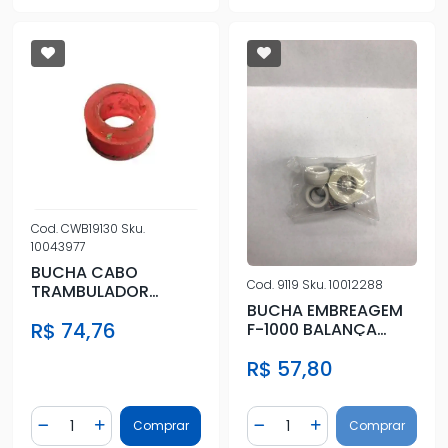
Cod.
CWB19130
Sku.
10043977
BUCHA CABO
Cod.
9119
Sku.
10012288
TRAMBULADOR
MARCHA I30 HB20
BUCHA EMBREAGEM
R$ 74,76
AUTOMATICO
F-1000 BALANÇA
JOGO
R$ 57,80
Quantidade
Quantidade
Comprar
Comprar
Diminuir Quantidade
Adicionar Quantidade
Diminuir Quantidade
Adicionar Quantidad