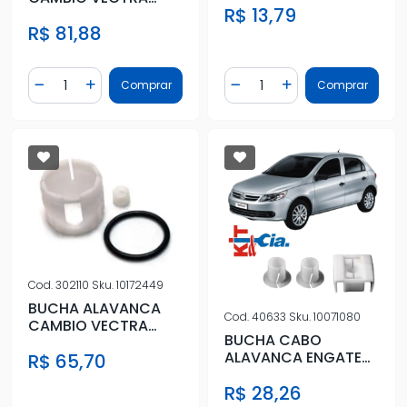
R$ 13,79
(VARAO)
ASTRA CORSA (EXT)
R$ 81,88
(CARCACA)
Quantidade
Quantidade
Comprar
Comprar
Diminuir Quantidade
Adicionar Quantidade
Diminuir Quantidade
Adicionar Quantidad
Cod.
302110
Sku.
10172449
BUCHA ALAVANCA
Cod.
40633
Sku.
10071080
CAMBIO VECTRA
BUCHA CABO
ASTRA ZAFIRA
ALAVANCA ENGATE
R$ 65,70
INFERIOR (RE TRAS)
SELECAO GOL G5
R$ 28,26
2009 A 2013