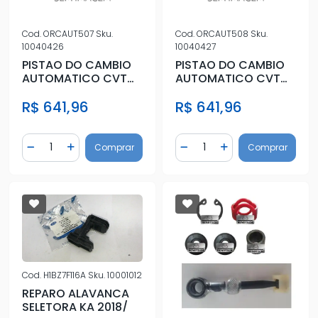
Cod.
ORCAUT507
Sku.
Cod.
ORCAUT508
Sku.
10040426
10040427
PISTAO DO CAMBIO
PISTAO DO CAMBIO
AUTOMATICO CVT
AUTOMATICO CVT
SWRA HONDA FIT ATÉ
SWRA HONDA FIT ATÉ
R$ 641,96
R$ 641,96
2009 ALTO
2009 BAIX
Quantidade
Quantidade
Comprar
Comprar
Diminuir Quantidade
Adicionar Quantidade
Diminuir Quantidade
Adicionar Quantidad
Cod.
H1BZ7F116A
Sku.
10001012
REPARO ALAVANCA
SELETORA KA 2018/