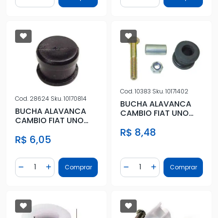
Diminuir Quantidade
Adicionar Quantidade
Diminuir Quantidade
Adicionar Quantidad
Cod.
10383
Sku.
10171402
Cod.
28624
Sku.
10170814
BUCHA ALAVANCA
BUCHA ALAVANCA
CAMBIO FIAT UNO
CAMBIO FIAT UNO
ATE 1988 C/
(HASTE)
R$ 8,48
PARAFUSO - TRAMBU
R$ 6,05
Quantidade
Quantidade
Comprar
Comprar
Diminuir Quantidade
Adicionar Quantidade
Diminuir Quantidade
Adicionar Quantidad