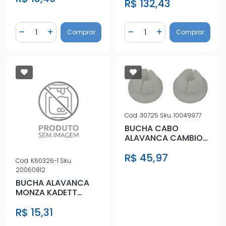
R$ 132,43
Quantidade
Quantidade
Comprar
Comprar
Diminuir Quantidade
Adicionar Quantidade
Diminuir Quantidade
Adicionar Quantidad
Cod.
30725
Sku.
10049977
BUCHA CABO
ALAVANCA CAMBIO
FOCUS
R$ 45,97
ECOSPORT(AUTOMA
Cod.
K60326-1
Sku.
TICO) JOGO
20060812
BUCHA ALAVANCA
MONZA KADETT
TODOS VARAO
R$ 15,31