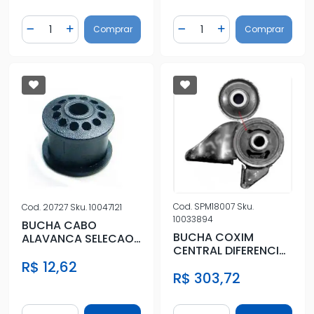
Quantidade
Quantidade
Comprar
Comprar
Diminuir Quantidade
Adicionar Quantidade
Diminuir Quantidade
Adicionar Quantidad
Cod.
SPM18007
Sku.
Cod.
20727
Sku.
10047121
10033894
BUCHA CABO
BUCHA COXIM
ALAVANCA SELECAO
CENTRAL DIFERENCIAL
FIESTA KA FOCUS
PAJERO TR4
R$ 12,62
ECOSPORT 03/
R$ 303,72
MR418404 56X68X14
Quantidade
Quantidade