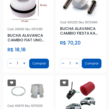
Cod.
100230
Sku.
10172490
BUCHA ALAVANCA
Cod.
29093
Sku.
10172313
CAMBIO FIESTA KA
BUCHA ALAVANCA
COURIER ATE 2006 -
CAMBIO FIAT UNO
R$ 70,20
COM PINO
TODOS COM
R$ 18,18
TRAMBULACAO A
CABO
Quantidade
Quantidade
Comprar
Comprar
Diminuir Quantidade
Adicionar Quantidade
Diminuir Quantidade
Adicionar Quantidad
Cod.
40673
Sku.
10170001