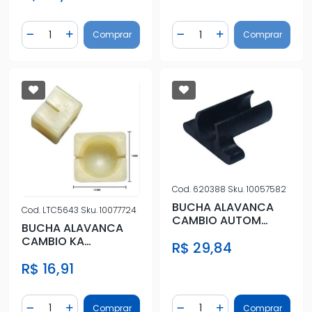
Quantidade
Quantidade
Comprar
Comprar
Diminuir Quantidade
Adicionar Quantidade
Diminuir Quantidade
Adicionar Quantidad
Cod.
620388
Sku.
10057582
BUCHA ALAVANCA
Cod.
LTC5643
Sku.
10077724
CAMBIO AUTOM
BUCHA ALAVANCA
TUCSON 2005 A 2019
CAMBIO KA
R$ 29,84
ECOSPORT NEW
R$ 16,91
FIESTA FOCUS
(HASTE)
Quantidade
Quantidade
Comprar
Comprar