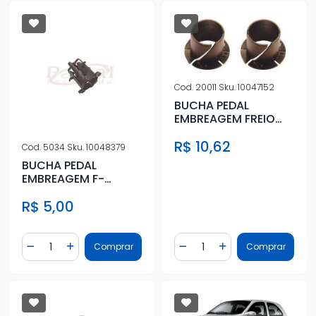
Cod.
20011
Sku.
10047152
BUCHA PEDAL
EMBREAGEM FREIO
ECOSPORT FIESTA
R$ 10,62
03/12
Cod.
5034
Sku.
10048379
BUCHA PEDAL
EMBREAGEM F-
250/350/4000 1999
R$ 5,00
ACIMA
Quantidade
Quantidade
Comprar
Comprar
Diminuir Quantidade
Adicionar Quantidade
Diminuir Quantidade
Adicionar Quantidad