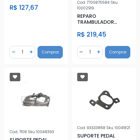
Cod.
7700875584
Sku.
R$ 127,67
10002919
REPARO
TRAMBULADOR
ALAVANCA SELETORA
R$ 219,45
CAMBIO RENAULT
CLIO SCE
Quantidade
Quantidade
Comprar
Comprar
Diminuir Quantidade
Adicionar Quantidade
Diminuir Quantidade
Adicionar Quantidad
Cod.
93333868
Sku.
10041821
Cod.
7108
Sku.
10048393
SUPORTE PEDAL
SUPORTE PEDAL