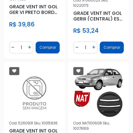
Cod.
IP0160023
Sku.
10220173
GRADE VENT INT GOL
GER VI PRETO BORDA
GRADE VENT INT GOL
PRETA (REDONDO)
GERIII (CENTRAL) ESQ
R$ 39,86
DETALH
PRETA COMPLETA
R$ 53,24
Quantidade
Quantidade
Comprar
Comprar
Diminuir Quantidade
Adicionar Quantidade
Diminuir Quantidade
Adicionar Quantidad
Cod.
5260931
Sku.
10015636
Cod.
NAT100608
Sku.
10076169
GRADE VENT INT GOL