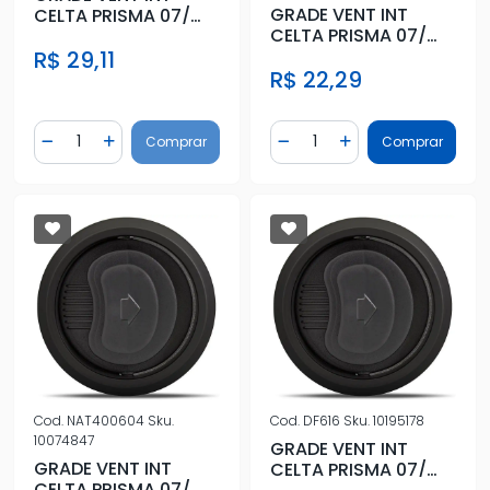
GRADE VENT INT
CELTA PRISMA 07/
CELTA PRISMA 07/
PRATA (CENT/LAT)
PRATA (CENT/LAT)
R$ 29,11
R$ 22,29
Quantidade
Quantidade
Comprar
Comprar
Diminuir Quantidade
Adicionar Quantidade
Diminuir Quantidade
Adicionar Quantidad
Cod.
NAT400604
Sku.
Cod.
DF616
Sku.
10195178
10074847
GRADE VENT INT
GRADE VENT INT
CELTA PRISMA 07/
CELTA PRISMA 07/