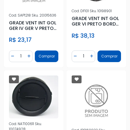
Cod.
DF101
Sku.
10198901
Cod.
SAP1218
Sku.
20015636
GRADE VENT INT GOL
GRADE VENT INT GOL
GER VI PRETO BORDA
GER IV GER V PRETO
PRATA (REDONDO)
SEM ARO
R$ 38,13
DETALH
R$ 23,17
Quantidade
Quantidade
Comprar
Comprar
Diminuir Quantidade
Adicionar Quantidade
Diminuir Quantidade
Adicionar Quantidad
Cod.
NAT100611
Sku.
10074928