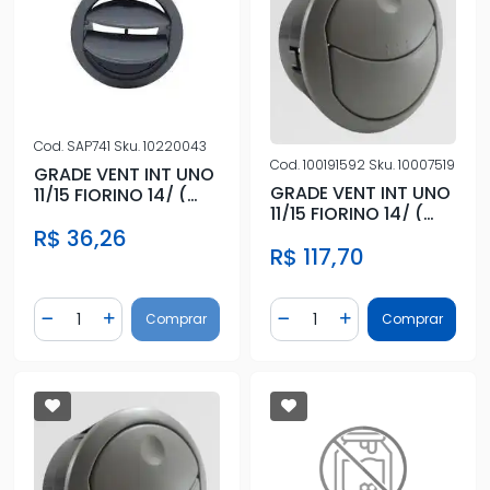
Cod.
SAP741
Sku.
10220043
Cod.
100191592
Sku.
10007519
GRADE VENT INT UNO
GRADE VENT INT UNO
11/15 FIORINO 14/ (
11/15 FIORINO 14/ (
CENTRAL) CINZA
DIR/ESQ) CINZA
R$ 36,26
R$ 117,70
Quantidade
Quantidade
Comprar
Comprar
Diminuir Quantidade
Adicionar Quantidade
Diminuir Quantidade
Adicionar Quantidad