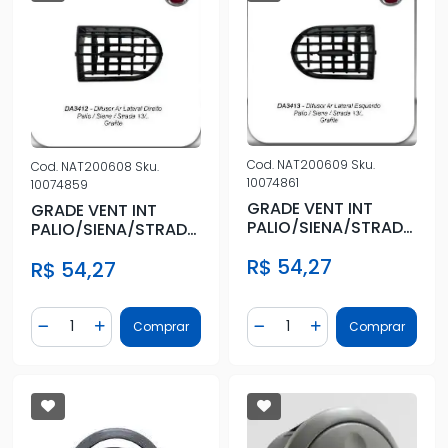
Cod.
NAT200609
Sku.
Cod.
NAT200608
Sku.
10074861
10074859
GRADE VENT INT
GRADE VENT INT
PALIO/SIENA/STRADA
PALIO/SIENA/STRADA
2013/ GRAFITE ESQ
2013/ GRAFITE DIR
R$ 54,27
(LATERAL
R$ 54,27
(LATERAL
Quantidade
Quantidade
Comprar
Comprar
Diminuir Quantidade
Adicionar Quantidade
Diminuir Quantidade
Adicionar Quantidad