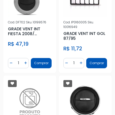
Cod.
DF702
Sku.
10199576
Cod.
IP0160005
Sku.
10016949
GRADE VENT INT
GRADE VENT INT GOL
FIESTA 2008/
87/95
MOLDURA CINZA
R$ 47,19
CENTRAL E LATERAL
R$ 11,72
Quantidade
Quantidade
Comprar
Comprar
Diminuir Quantidade
Adicionar Quantidade
Diminuir Quantidade
Adicionar Quantidad