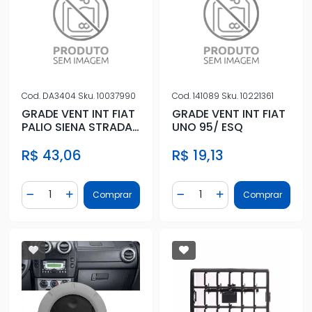
Cod.
DA3404
Sku.
10037990
Cod.
141089
Sku.
10221361
GRADE VENT INT FIAT
GRADE VENT INT FIAT
PALIO SIENA STRADA
UNO 95/ ESQ
2013 EM DIANTE
R$ 43,06
R$ 19,13
PRATA
Quantidade
Quantidade
Comprar
Comprar
Diminuir Quantidade
Adicionar Quantidade
Diminuir Quantidade
Adicionar Quantidad