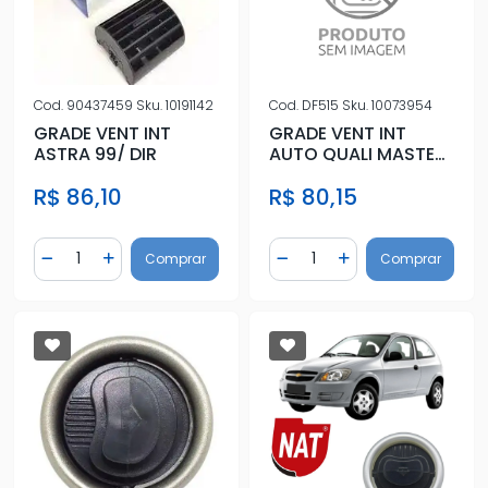
Cod.
90437459
Sku.
10191142
Cod.
DF515
Sku.
10073954
GRADE VENT INT
GRADE VENT INT
ASTRA 99/ DIR
AUTO QUALI MASTER
1DF515
R$ 86,10
R$ 80,15
Quantidade
Quantidade
Comprar
Comprar
Diminuir Quantidade
Adicionar Quantidade
Diminuir Quantidade
Adicionar Quantidad