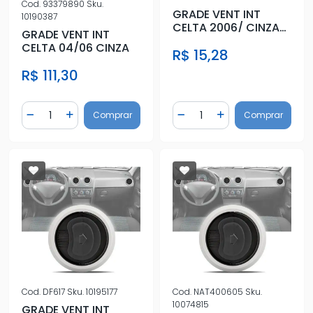
Cod.
93379890
Sku.
GRADE VENT INT
10190387
CELTA 2006/ CINZA
GRADE VENT INT
(LATERAL/CENTRAL)
CELTA 04/06 CINZA
R$ 15,28
R$ 111,30
Quantidade
Quantidade
Comprar
Comprar
Diminuir Quantidade
Adicionar Quantidade
Diminuir Quantidade
Adicionar Quantidad
Cod.
DF617
Sku.
10195177
Cod.
NAT400605
Sku.
10074815
GRADE VENT INT