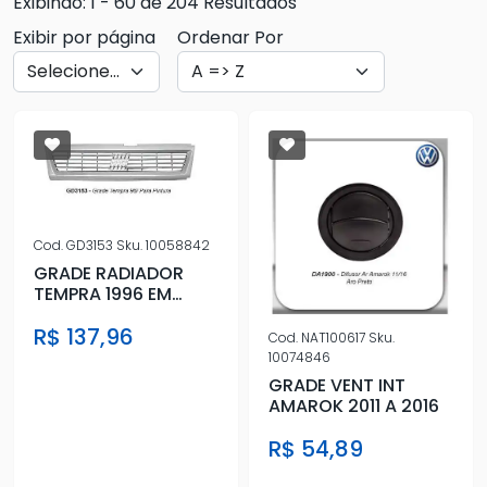
Exibindo: 1 - 60 de 204 Resultados
Exibir por página
Ordenar Por
Cod.
GD3153
Sku.
10058842
GRADE RADIADOR
TEMPRA 1996 EM
DIANTE PARA PINTURA
R$ 137,96
Cod.
NAT100617
Sku.
10074846
GRADE VENT INT
AMAROK 2011 A 2016
R$ 54,89