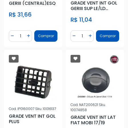
GRADE VENT INT GOL
GERIII (CENTRAL)ESQ
GERIII SUP LE/LD
REDONDA PRETA
R$ 31,66
R$ 11,04
Quantidade
Quantidade
Comprar
Comprar
Diminuir Quantidade
Adicionar Quantidade
Diminuir Quantidade
Adicionar Quantidad
Cod.
NAT200621
Sku.
Cod.
IP0160007
Sku.
10016137
10074858
GRADE VENT INT GOL
GRADE VENT INT LAT
PLUS
FIAT MOBI 17/19