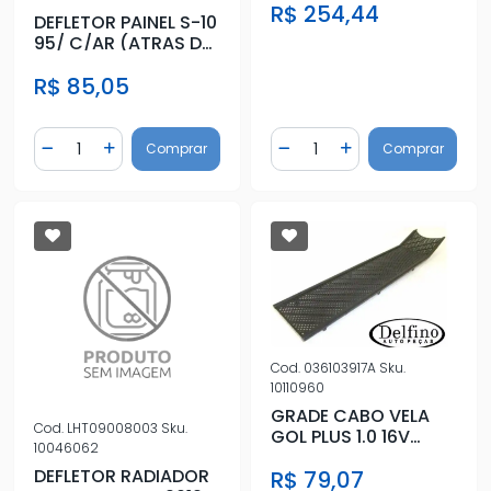
R$ 254,44
DEFLETOR PAINEL S-10
95/ C/AR (ATRAS DO
PAINE
R$ 85,05
Quantidade
Quantidade
Comprar
Comprar
Diminuir Quantidade
Adicionar Quantidade
Diminuir Quantidade
Adicionar Quantidad
Cod.
036103917A
Sku.
10110960
GRADE CABO VELA
Cod.
LHT09008003
Sku.
GOL PLUS 1.0 16V
10046062
(TELINHA)
DEFLETOR RADIADOR
R$ 79,07