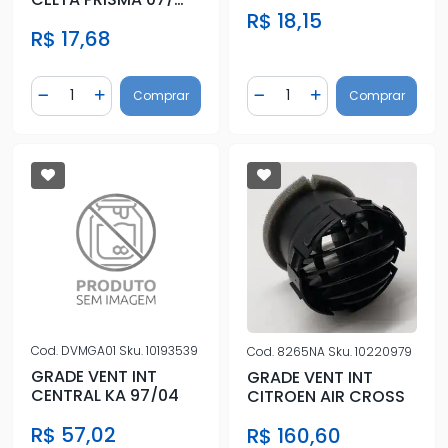
PRETA (CENT/LAT)
PRETA (CENT/LAT)
R$ 18,15
R$ 17,68
Quantidade
Quantidade
Comprar
Comprar
Diminuir Quantidade
Adicionar Quantidade
Diminuir Quantidade
Adicionar Quantidad
Cod.
DVMGA01
Sku.
10193539
Cod.
8265NA
Sku.
10220979
GRADE VENT INT
GRADE VENT INT
CENTRAL KA 97/04
CITROEN AIR CROSS
R$ 57,02
R$ 160,60