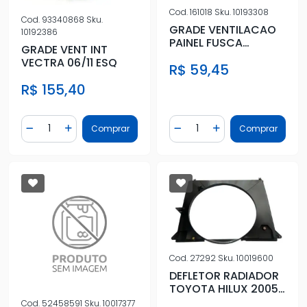
Cod.
161018
Sku.
10193308
Cod.
93340868
Sku.
GRADE VENTILACAO
10192386
PAINEL FUSCA
GRADE VENT INT
(PEQUENO)
VECTRA 06/11 ESQ
R$ 59,45
R$ 155,40
Quantidade
Quantidade
Comprar
Comprar
Diminuir Quantidade
Adicionar Quantidade
Diminuir Quantidade
Adicionar Quantidad
Cod.
27292
Sku.
10019600
DEFLETOR RADIADOR
TOYOTA HILUX 2005
A 2015 (DIESEL)
Cod.
52458591
Sku.
10017377