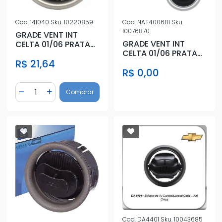
Cod.
NAT400601
Sku.
Cod.
141040
Sku.
10220859
10076870
GRADE VENT INT
GRADE VENT INT
CELTA 01/06 PRATA
CELTA 01/06 PRATA
(CENT/LAT) C/
CENT/LAT
R$ 21,64
MOLDURA
R$ 0,00
Quantidade
Comprar
Diminuir Quantidade
Adicionar Quantidade
Cod.
DA4401
Sku.
10043685