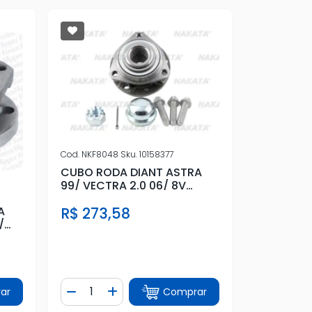
Cod.
NKF8048
Sku.
10158377
CUBO RODA DIANT ASTRA
99/ VECTRA 2.0 06/ 8V
S/ABS 4 FUROS
R$ 273,58
A
/
Quantidade
ar
Comprar
tidade
Diminuir Quantidade
Adicionar Quantidade