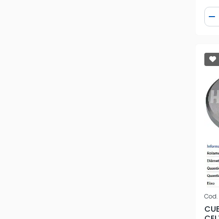
Qua
D
Cod.
CUB
CEL