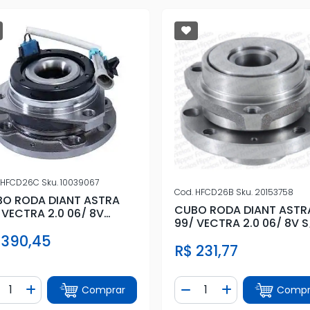
HFCD26C
Sku.
10039067
Cod.
HFCD26B
Sku.
20153758
O RODA DIANT ASTRA
CUBO RODA DIANT ASTR
 VECTRA 2.0 06/ 8V
99/ VECTRA 2.0 06/ 8V S
BS 4 FUROS
ABS 4 FUROS
 390,45
R$ 231,77
ntidade
Quantidade
Comprar
Compr
iminuir Quantidade
Adicionar Quantidade
Diminuir Quantidade
Adicionar Quan