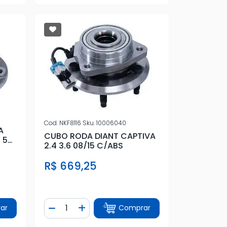
Cod.
NKF8116
Sku.
10006040
A
CUBO RODA DIANT CAPTIVA
 5
2.4 3.6 08/15 C/ABS
R$ 669,25
Quantidade
ar
Comprar
tidade
Diminuir Quantidade
Adicionar Quantidade