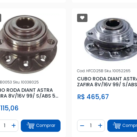
Cod.
HFCD25B
Sku.
10052265
CUBO RODA DIANT ASTR
B0053
Sku.
10038025
ZAFIRA 8V/16V 99/ S/ABS
O RODA DIANT ASTRA
FUROS
R$ 465,67
IRA 8V/16V 99/ S/ABS 5
ROS
 115,06
ntidade
Quantidade
Comprar
Compr
iminuir Quantidade
Adicionar Quantidade
Diminuir Quantidade
Adicionar Quan