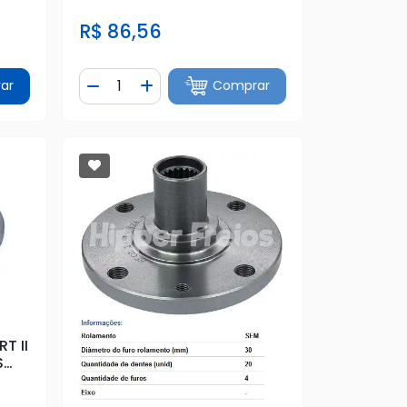
R$ 86,56
Quantidade
ar
Comprar
tidade
Diminuir Quantidade
Adicionar Quantidade
T II
S