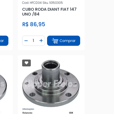
Cod.
HFCD34
Sku.
10150305
CUBO RODA DIANT FIAT 147
UNO /84
R$ 86,95
Quantidade
ar
Comprar
tidade
Diminuir Quantidade
Adicionar Quantidade