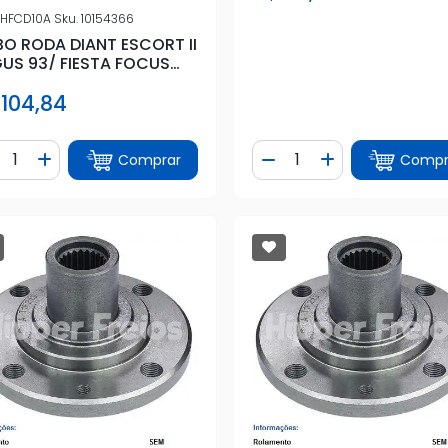
HFCD10A
Sku.
10154366
O RODA DIANT ESCORT II
US 93/ FIESTA FOCUS
ECOSPORT 4
 104,84
ntidade
Quantidade
Comprar
Compr
iminuir Quantidade
Adicionar Quantidade
Diminuir Quantidade
Adicionar Quan