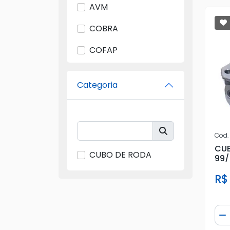
AVM
COBRA
COFAP
FAG
Categoria
FIAT
FORD
FREMAX
Cod.
CUB
CUBO DE RODA
GM
99/
C/A
R$
HIPPER
IMA
Qua
D
IMPORTADO