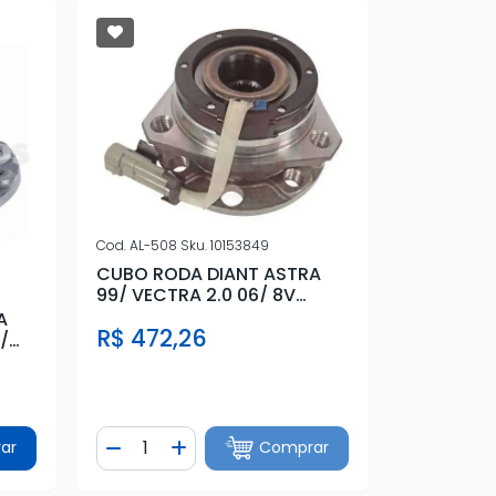
Cod.
AL-508
Sku.
10153849
CUBO RODA DIANT ASTRA
99/ VECTRA 2.0 06/ 8V
C/ABS 4 FUROS
A
R$ 472,26
/
Quantidade
ar
Comprar
tidade
Diminuir Quantidade
Adicionar Quantidade