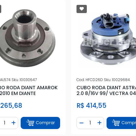
AL574
Sku.
10030647
Cod.
HFCD26D
Sku.
10029684
O RODA DIANT AMAROK
CUBO RODA DIANT ASTR
 2010 EM DIANTE
2.0 8/16V 99/ VECTRA 04
C/ABS 5 FUROS
 265,68
R$ 414,55
ntidade
Quantidade
Comprar
Compr
iminuir Quantidade
Adicionar Quantidade
Diminuir Quantidade
Adicionar Quan