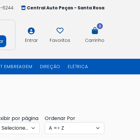
2-6244
Central Auto Peças - Santa Rosa
0
Entrar
Favoritos
Carrinho
ar
IT EMBREAGEM
DIREÇÃO
ELÉTRICA
xibir por página
Ordenar Por