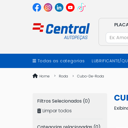
PLAC
Todas as categorias
LUBRIFICANTE/Q
Home
Roda
Cubo-De-Roda
CU
Filtros Selecionados (0)
Exibin
Limpar todos
Categorias relacionadas (0)