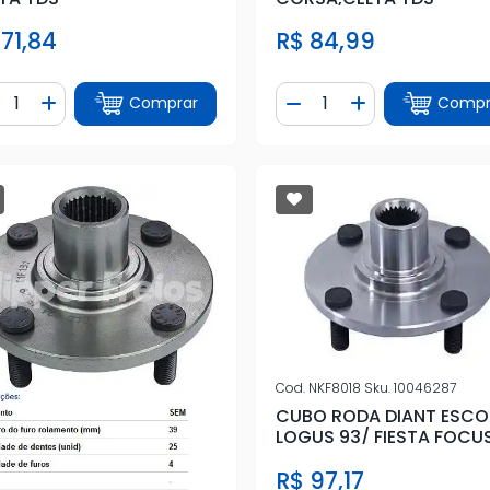
 71,84
R$ 84,99
ntidade
Quantidade
Comprar
Compr
iminuir Quantidade
Adicionar Quantidade
Diminuir Quantidade
Adicionar Quan
Cod.
NKF8018
Sku.
10046287
CUBO RODA DIANT ESCOR
LOGUS 93/ FIESTA FOCU
ECOSPORT 4
R$ 97,17