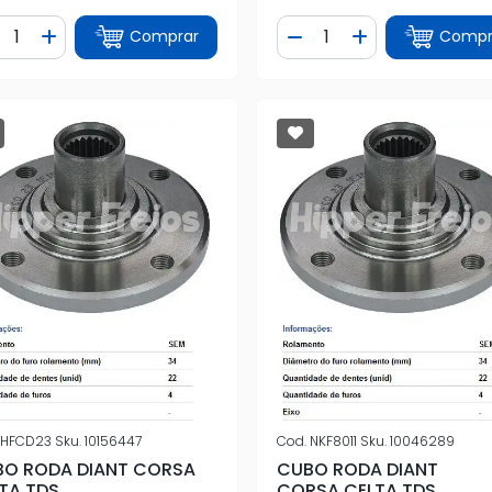
ntidade
Quantidade
Comprar
Compr
iminuir Quantidade
Adicionar Quantidade
Diminuir Quantidade
Adicionar Quan
HFCD23
Sku.
10156447
Cod.
NKF8011
Sku.
10046289
O RODA DIANT CORSA
CUBO RODA DIANT
TA TDS
CORSA,CELTA TDS