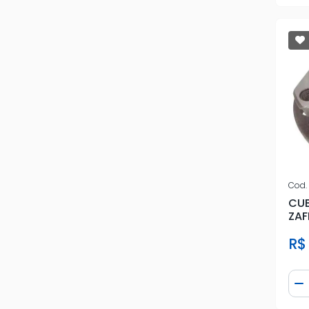
IRB
NAKATA
NSK
PERFECT
PFI
SKF
Cod.
SNR
CUB
ZAF
TAS
FU
R$
VETOR
Qua
VTO
D
VW