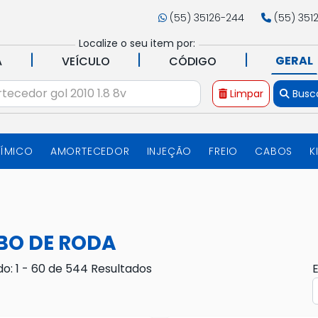
(55) 35126-244
(55) 351
Localize o seu item por:
|
|
|
GERAL
A
VEÍCULO
CÓDIGO
Limpar
Busc
UÍMICO
AMORTECEDOR
INJEÇÃO
FREIO
CABOS
K
BO DE RODA
do: 1 - 60 de 544 Resultados
E