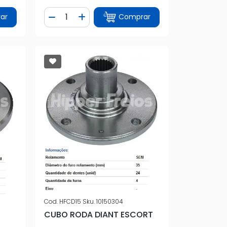
Quantidade
ar
Comprar
tidade
Diminuir Quantidade
Adicionar Quantidade
Cod.
HFCD15
Sku.
10150304
CUBO RODA DIANT ESCORT