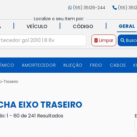
(55) 35126-244
(55) 351
Localize o seu item por:
|
|
|
GERAL
A
VEÍCULO
CÓDIGO
Limpar
Busc
UÍMICO
AMORTECEDOR
INJEÇÃO
FREIO
CABOS
K
o-Traseiro
CHA EIXO TRASEIRO
do: 1 - 60 de 241 Resultados
E