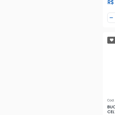
R$
ZAP
Qua
D
Cod.
BUC
CEL