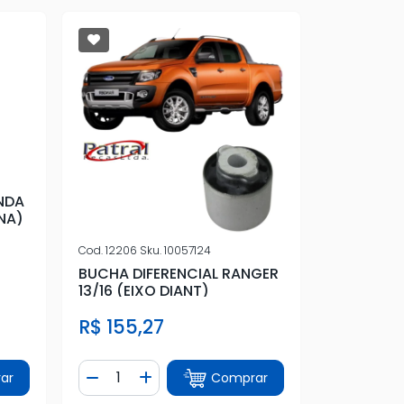
NDA
NA)
Cod.
12206
Sku.
10057124
BUCHA DIFERENCIAL RANGER
13/16 (EIXO DIANT)
R$ 155,27
Quantidade
ar
Comprar
tidade
Diminuir Quantidade
Adicionar Quantidade