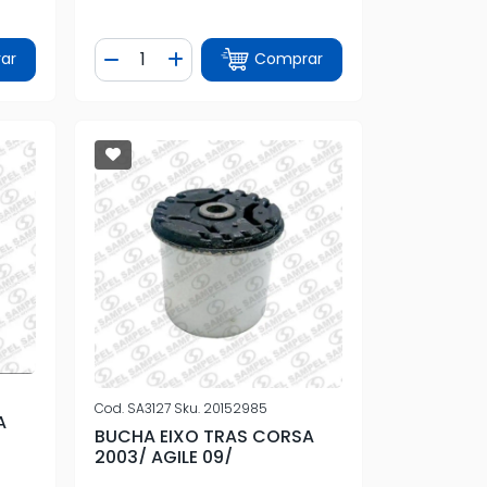
Quantidade
ar
Comprar
tidade
Diminuir Quantidade
Adicionar Quantidade
Cod.
SA3127
Sku.
20152985
A
BUCHA EIXO TRAS CORSA
2003/ AGILE 09/