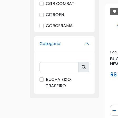
CGR COMBAT
CITROEN
CORCERAMA
CWB
Categoria
FEBI
Cod.
FIAT
BU
NEW
FORD
R$
BUCHA EIXO
GENUINI
TRASEIRO
GERAL
GIRAPARTS
Qua
D
GM