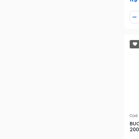
RECRIN
Qua
D
RENAULT
REPLABOR
SAMPEL
SOLOPES
SPM
SUZUKI
TOYOTA
Cod.
VTH
BUC
200
VW