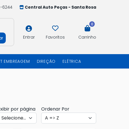
2-6244
Central Auto Peças - Santa Rosa
0
Entrar
Favoritos
Carrinho
ar
IT EMBREAGEM
DIREÇÃO
ELÉTRICA
xibir por página
Ordenar Por