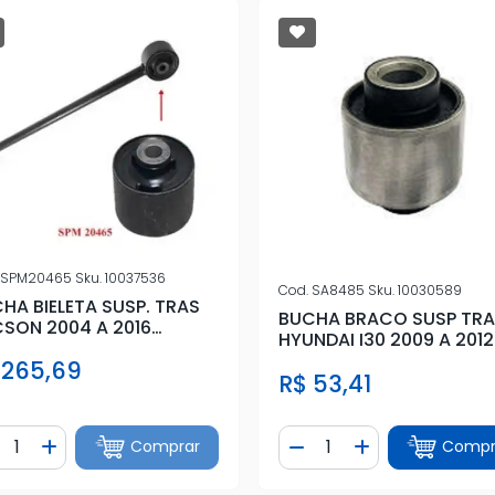
SPM20465
Sku.
10037536
Cod.
SA8485
Sku.
10030589
HA BIELETA SUSP. TRAS
BUCHA BRACO SUSP TR
SON 2004 A 2016
HYUNDAI I30 2009 A 2012
55X38X12
 265,69
R$ 53,41
ntidade
Quantidade
Comprar
Compr
iminuir Quantidade
Adicionar Quantidade
Diminuir Quantidade
Adicionar Quan