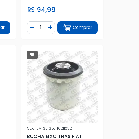
R$ 94,99
Quantidade
ar
Comprar
tidade
Diminuir Quantidade
Adicionar Quantidade
Cod.
SA1138
Sku.
10211632
BUCHA EIXO TRAS FIAT