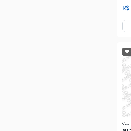
R$ 
Qua
D
Cod.
BUC