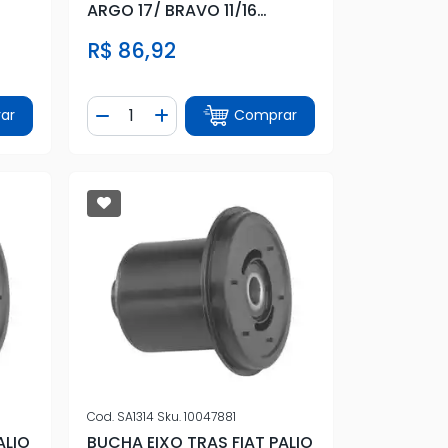
ARGO 17/ BRAVO 11/16
CRONOS 18/
R$ 86,92
Quantidade
ar
Comprar
tidade
Diminuir Quantidade
Adicionar Quantidade
Cod.
SA1314
Sku.
10047881
ALIO
BUCHA EIXO TRAS FIAT PALIO