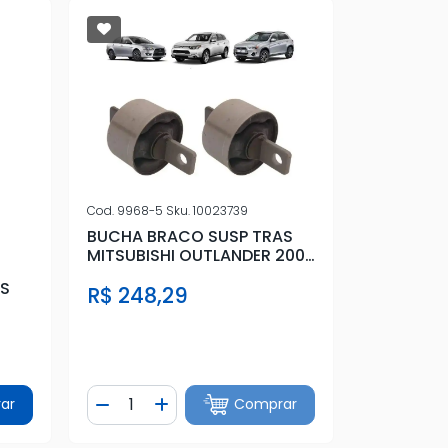
Cod.
9968-5
Sku.
10023739
BUCHA BRACO SUSP TRAS
MITSUBISHI OUTLANDER 2008
A 2018
AS
R$ 248,29
Quantidade
ar
Comprar
tidade
Diminuir Quantidade
Adicionar Quantidade