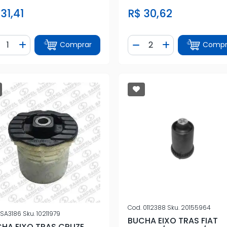
31,41
R$ 30,62
ntidade
Quantidade
Comprar
Compr
iminuir Quantidade
Adicionar Quantidade
Diminuir Quantidade
Adicionar Quan
Cod.
0112388
Sku.
20155964
SA3186
Sku.
10211979
BUCHA EIXO TRAS FIAT
HA EIXO TRAS CRUZE