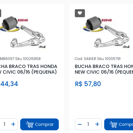
MB6097
Sku.
10026958
Cod.
SA8431
Sku.
10005791
CHA BRACO TRAS HONDA
BUCHA BRACO TRAS HO
 CIVIC 06/16 (PEQUENA)
NEW CIVIC 06/16 (PEQUE
 44,34
R$ 57,80
ntidade
Quantidade
Comprar
Compr
iminuir Quantidade
Adicionar Quantidade
Diminuir Quantidade
Adicionar Quan