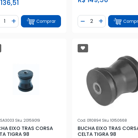
 136,51
ntidade
Quantidade
Comprar
Compr
iminuir Quantidade
Adicionar Quantidade
Diminuir Quantidade
Adicionar Quan
SA3003
Sku.
20159019
Cod.
0110894
Sku.
10150668
HA EIXO TRAS CORSA
BUCHA EIXO TRAS CORS
TA TIGRA 98
CELTA TIGRA 98