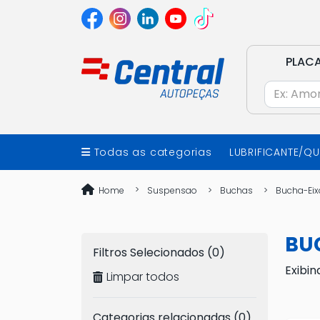
PLAC
Todas as categorias
LUBRIFICANTE/Q
Home
Suspensao
Buchas
Bucha-Eix
BU
Filtros Selecionados (0)
Exibin
Limpar todos
Categorias relacionadas (0)