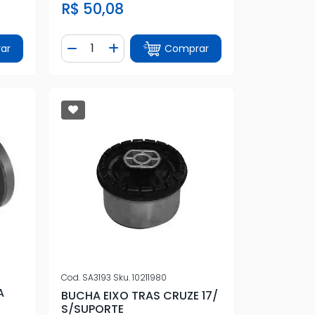
R$ 50,08
Quantidade
ar
Comprar
tidade
Diminuir Quantidade
Adicionar Quantidade
Cod.
SA3193
Sku.
10211980
A
BUCHA EIXO TRAS CRUZE 17/
S/SUPORTE