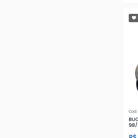
GREENPARTS
HONDA
HYUNDAI
IMPORTADO
JAHU
MOBENSANI
OXION
PATRAL
PEUGEOT
Cod.
BUC
PLBU
98/
R$
R-FLEX