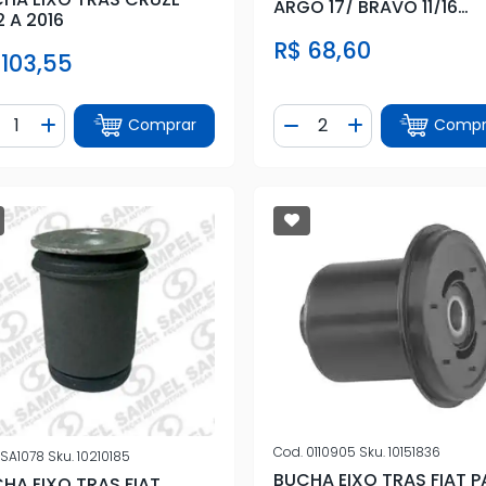
ARGO 17/ BRAVO 11/16
2 A 2016
CRONOS 18/
R$ 68,60
 103,55
ntidade
Quantidade
Comprar
Compr
iminuir Quantidade
Adicionar Quantidade
Diminuir Quantidade
Adicionar Quan
Cod.
0110905
Sku.
10151836
SA1078
Sku.
10210185
BUCHA EIXO TRAS FIAT P
HA EIXO TRAS FIAT