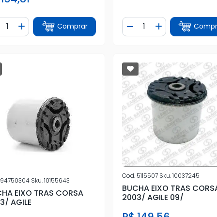
ntidade
Quantidade
Comprar
Compr
iminuir Quantidade
Adicionar Quantidade
Diminuir Quantidade
Adicionar Quan
Cod.
5115507
Sku.
10037245
94750304
Sku.
10155643
BUCHA EIXO TRAS CORS
HA EIXO TRAS CORSA
2003/ AGILE 09/
3/ AGILE
R$ 149,56