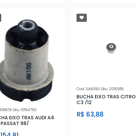
Cod.
SA8390
Sku.
20159115
BUCHA EIXO TRAS CITRO
C3 /12
5111876
Sku.
10154793
R$ 63,88
HA EIXO TRAS AUDI A4
 PASSAT 98/
 154,81