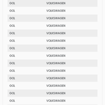
GOL
VOLKSWAGEN
CIT
GOL
VOLKSWAGEN
SPE
GOL
VOLKSWAGEN
MI
GOL
VOLKSWAGEN
PLU
GOL
VOLKSWAGEN
SPE
GOL
VOLKSWAGEN
MI
GOL
VOLKSWAGEN
MI 
GOL
VOLKSWAGEN
MI 
GOL
VOLKSWAGEN
PLU
GOL
VOLKSWAGEN
MI
GOL
VOLKSWAGEN
SE
GOL
VOLKSWAGEN
SPE
GOL
VOLKSWAGEN
SPE
GOL
VOLKSWAGEN
FU