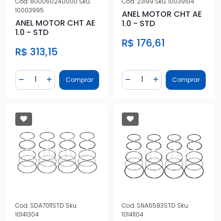
Cod.
800060240000
Sku.
Cod.
23199
Sku.
10039514
10003995
ANEL MOTOR CHT AE
ANEL MOTOR CHT AE
1.0 - STD
1.0 - STD
R$ 176,61
R$ 313,15
Quantidade
Quantidade
Comprar
Comprar
Diminuir Quantidade
Adicionar Quantidade
Diminuir Quantidade
Adicionar Quantidad
Cod.
SDA7011STD
Sku.
Cod.
SNA6583STD
Sku.
10141304
10141104