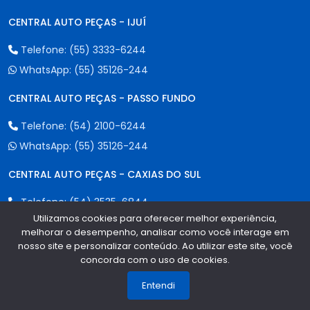
CENTRAL AUTO PEÇAS - IJUÍ
Telefone:
(55) 3333-6244
WhatsApp:
(55) 35126-244
CENTRAL AUTO PEÇAS - PASSO FUNDO
Telefone:
(54) 2100-6244
WhatsApp:
(55) 35126-244
CENTRAL AUTO PEÇAS - CAXIAS DO SUL
Telefone:
(54) 3535-6844
Utilizamos cookies para oferecer melhor experiência,
WhatsApp:
(55) 35126-244
melhorar o desempenho, analisar como você interage em
nosso site e personalizar conteúdo. Ao utilizar este site, você
CENTRAL AUTO PEÇAS - ERECHIM
concorda com o uso de cookies.
1
Telefone:
(54) 2107-6244
Entendi
WhatsApp:
(55) 35126-244