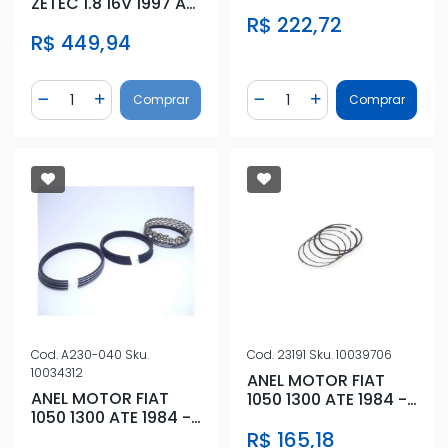
ZETEC 1.8 16V 1997 A
2003 - STD
2003 - 0,50
R$ 222,72
R$ 449,94
Quantidade
Quantidade
Comprar
Comprar
Diminuir Quantidade
Adicionar Quantidade
Diminuir Quantidade
Adicionar Quantidad
Cod.
A230-040
Sku.
Cod.
23191
Sku.
10039706
10034312
ANEL MOTOR FIAT
ANEL MOTOR FIAT
1050 1300 ATE 1984 -
1050 1300 ATE 1984 -
0,40
0,40
R$ 165,18