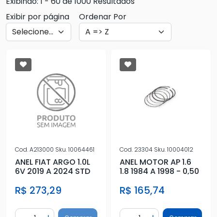
Exibindo: 1 - 60 de 1000 Resultados
Exibir por página
Ordenar Por
Cod.
A213000
Sku.
10064461
Cod.
23304
Sku.
10004012
ANEL FIAT ARGO 1.0L
ANEL MOTOR AP 1.6
6V 2019 A 2024 STD
1.8 1984 A 1998 - 0,50
R$ 273,29
R$ 165,74
Quantidade
Quantidade