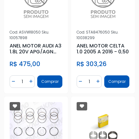
Cod.
ASVW18050
Sku.
Cod.
STA8476050
Sku.
10057898
10038299
ANEL MOTOR AUDI A3
ANEL MOTOR CELTA
1.8L 20V APG/AGN
1.0 2005 A 2016 - 0,50
050 1996 A 1999
R$ 475,00
R$ 303,26
Quantidade
Quantidade
Comprar
Comprar
Diminuir Quantidade
Adicionar Quantidade
Diminuir Quantidade
Adicionar Quantidad