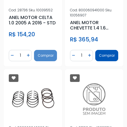
Cod.
28736
Sku.
10039552
Cod.
800060941000
Sku.
10056907
ANEL MOTOR CELTA
ANEL MOTOR
1.0 2005 A 2016 - STD
CHEVETTE 1.4 1.6
1973/ GASOLINA -
R$ 154,20
R$ 365,94
STD
Quantidade
Quantidade
Comprar
Comprar
Diminuir Quantidade
Adicionar Quantidade
Diminuir Quantidade
Adicionar Quantidad