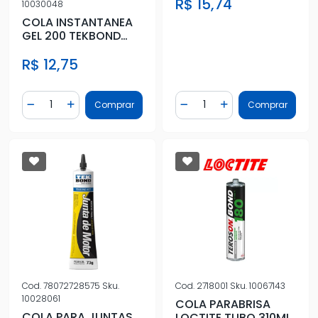
R$ 15,74
10030048
COLA INSTANTANEA
GEL 200 TEKBOND
20G
R$ 12,75
Quantidade
Quantidade
Comprar
Comprar
Diminuir Quantidade
Adicionar Quantidade
Diminuir Quantidade
Adicionar Quantidad
Cod.
78072728575
Sku.
Cod.
2718001
Sku.
10067143
10028061
COLA PARABRISA
COLA PARA JUNTAS
LOCTITE TUBO 310ML