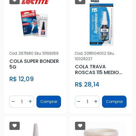
Cod.
2671980
Sku.
10199359
Cod.
20111004002
Sku.
10028227
COLA SUPER BONDER
COLA TRAVA
5G
ROSCAS 115 MEDIO
TORQUE 10G
R$ 12,09
R$ 28,14
Quantidade
Quantidade
Comprar
Comprar
Diminuir Quantidade
Adicionar Quantidade
Diminuir Quantidade
Adicionar Quantidad