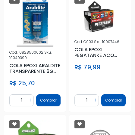
Cod.
C003
Sku.
10007446
COLA EPOXI
Cod.
10828500602
Sku.
PEGATANKE ACO
10040399
(42,5G)
COLA EPOXI ARALDITE
R$ 79,99
TRANSPARENTE 6G
SERINGA
R$ 25,70
Quantidade
Quantidade
Comprar
Comprar
Diminuir Quantidade
Adicionar Quantidade
Diminuir Quantidade
Adicionar Quantidad