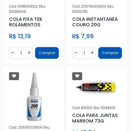
Cod.
10181004102
Sku.
Cod.
20574002804
Sku.
10036509
10050781
COLA FIXA TEK
COLA INSTANTANEA
ROLAMENTOS
COURO 20G
R$ 13,19
R$ 7,99
Quantidade
Quantidade
Comprar
Comprar
Diminuir Quantidade
Adicionar Quantidade
Diminuir Quantidade
Adicionar Quantidad
Cod.
890101
Sku.
10148501
COLA PARA JUNTAS
MARROM 73G
Cod.
20501002804
Sku.