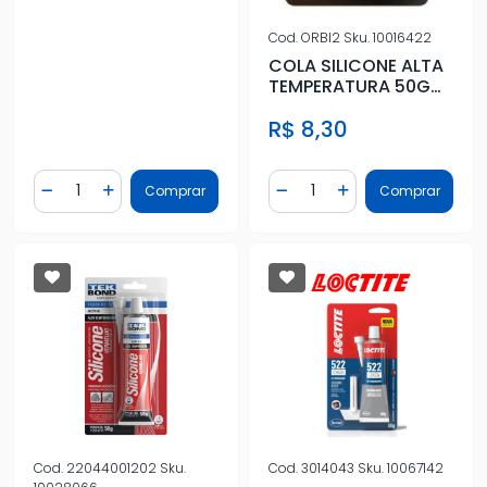
Cod.
ORBI2
Sku.
10016422
COLA SILICONE ALTA
TEMPERATURA 50G
VERMELHA
R$ 8,30
Quantidade
Quantidade
Comprar
Comprar
Diminuir Quantidade
Adicionar Quantidade
Diminuir Quantidade
Adicionar Quantidad
Cod.
22044001202
Sku.
Cod.
3014043
Sku.
10067142