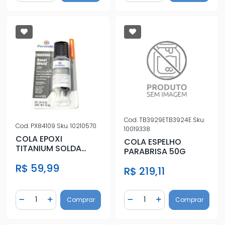
Cod.
TB3929ETB3924E
Sku.
Cod.
PX84109
Sku.
10210570
10019338
COLA EPOXI
COLA ESPELHO
TITANIUM SOLDA
PARABRISA 50G
METAL 25ML
R$ 59,99
R$ 219,11
Quantidade
Quantidade
Comprar
Comprar
Diminuir Quantidade
Adicionar Quantidade
Diminuir Quantidade
Adicionar Quantidad