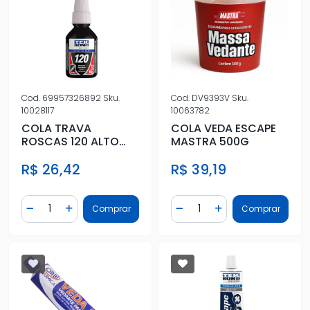
Cod.
69957326892
Sku.
Cod.
DV9393V
Sku.
10028117
10063782
COLA TRAVA
COLA VEDA ESCAPE
ROSCAS 120 ALTO
MASTRA 500G
TORQUE 10G
R$ 26,42
R$ 39,19
Quantidade
Quantidade
Comprar
Comprar
Diminuir Quantidade
Adicionar Quantidade
Diminuir Quantidade
Adicionar Quantidad