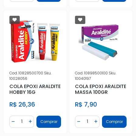
Cod.
10828500700
Sku.
Cod.
10898500100
Sku.
10028056
10040197
COLA EPOXI ARALDITE
COLA EPOXI ARALDITE
HOBBY 16G
MASSA 100GR
R$ 26,36
R$ 7,90
Quantidade
Quantidade
Comprar
Comprar
Diminuir Quantidade
Adicionar Quantidade
Diminuir Quantidade
Adicionar Quantidad