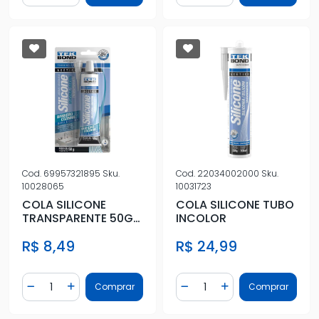
Cod.
69957321895
Sku.
Cod.
22034002000
Sku.
10028065
10031723
COLA SILICONE
COLA SILICONE TUBO
TRANSPARENTE 50G
INCOLOR
BISNAGA
R$ 8,49
R$ 24,99
Quantidade
Quantidade
Comprar
Comprar
Diminuir Quantidade
Adicionar Quantidade
Diminuir Quantidade
Adicionar Quantidad