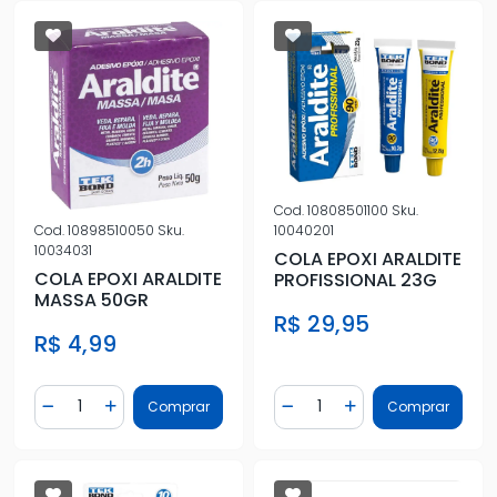
Cod.
10808501100
Sku.
Cod.
10898510050
Sku.
10040201
10034031
COLA EPOXI ARALDITE
COLA EPOXI ARALDITE
PROFISSIONAL 23G
MASSA 50GR
R$ 29,95
R$ 4,99
Quantidade
Quantidade
Comprar
Comprar
Diminuir Quantidade
Adicionar Quantidade
Diminuir Quantidade
Adicionar Quantidad