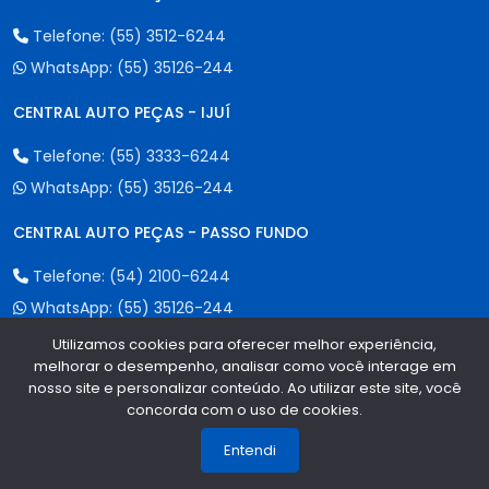
Telefone:
(55) 3512-6244
WhatsApp:
(55) 35126-244
CENTRAL AUTO PEÇAS - IJUÍ
Telefone:
(55) 3333-6244
WhatsApp:
(55) 35126-244
CENTRAL AUTO PEÇAS - PASSO FUNDO
Telefone:
(54) 2100-6244
WhatsApp:
(55) 35126-244
Utilizamos cookies para oferecer melhor experiência,
CENTRAL AUTO PEÇAS - CAXIAS DO SUL
melhorar o desempenho, analisar como você interage em
nosso site e personalizar conteúdo. Ao utilizar este site, você
Telefone:
(54) 3535-6844
concorda com o uso de cookies.
1
WhatsApp:
(55) 35126-244
Entendi
CENTRAL AUTO PEÇAS - ERECHIM