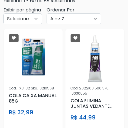
Exibindo: 1 - 60 de 88 Resultados
Exibir por página
Ordenar Por
Cod.
PX81182
Sku.
10210568
Cod.
20221001500
Sku.
10030055
COLA CAIXA MANUAL
COLA ELIMINA
85G
JUNTAS VEDANTE
FLANGES 190 15G
R$ 32,99
R$ 44,99