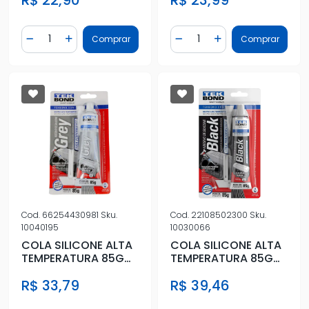
Quantidade
Quantidade
Comprar
Comprar
Diminuir Quantidade
Adicionar Quantidade
Diminuir Quantidade
Adicionar Quantidad
Cod.
66254430981
Sku.
Cod.
22108502300
Sku.
10040195
10030066
COLA SILICONE ALTA
COLA SILICONE ALTA
TEMPERATURA 85G
TEMPERATURA 85G
CINZA
PRETA
R$ 33,79
R$ 39,46