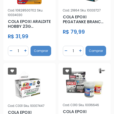
Cod.
10828500702
Sku.
Cod.
21864
Sku.
10033727
10034030
COLA EPOXI
COLA EPOXI ARALDITE
PEGATANKE BRANCA
HOBBY 23G
(46G)
SUPERBONDER 2G
R$ 79,99
R$ 31,99
Quantidade
Quantidade
Comprar
Comprar
Diminuir Quantidade
Adicionar Quantidade
Diminuir Quantidade
Adicionar Quantidad
Cod.
C010
Sku.
10016646
Cod.
C001
Sku.
10007447
COLA EPOXI
COLA EPOXI