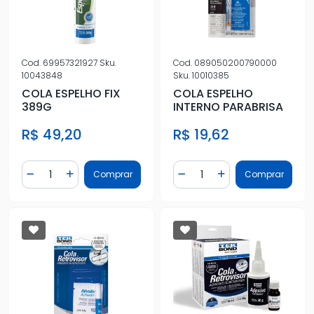
Cod.
69957321927
Sku.
Cod.
089050200790000
10043848
Sku.
10010385
COLA ESPELHO FIX
COLA ESPELHO
389G
INTERNO PARABRISA
R$ 49,20
R$ 19,62
Quantidade
Quantidade
Comprar
Comprar
Diminuir Quantidade
Adicionar Quantidade
Diminuir Quantidade
Adicionar Quantidad