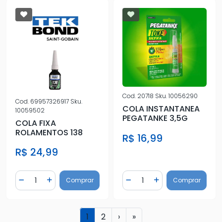
Cod.
20718
Sku.
10056290
Cod.
69957326917
Sku.
COLA INSTANTANEA
10059502
PEGATANKE 3,5G
COLA FIXA
ROLAMENTOS 138
R$ 16,99
R$ 24,99
Quantidade
Quantidade
Comprar
Comprar
Diminuir Quantidade
Adicionar Quantidade
Diminuir Quantidade
Adicionar Quantidad
1
2
›
»