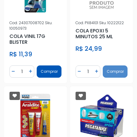
Cod.
24307008702
Sku.
Cod.
PX84101
Sku.
10222122
10050973
COLA EPOXI 5
COLA VINIL 17G
MINUTOS 25 ML
BLISTER
R$ 24,99
R$ 11,39
Quantidade
Quantidade
Comprar
Comprar
Diminuir Quantidade
Adicionar Quantidade
Diminuir Quantidade
Adicionar Quantidad