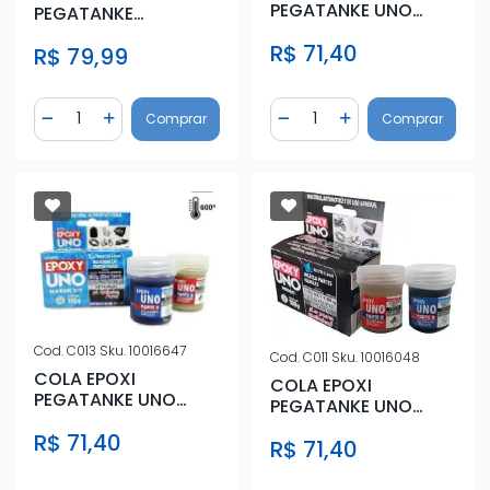
PEGATANKE UNO
PEGATANKE
(100G) ACO
TRANSPARENTE
R$ 71,40
R$ 79,99
(35,8)
Quantidade
Quantidade
Comprar
Comprar
Diminuir Quantidade
Adicionar Quantidade
Diminuir Quantidade
Adicionar Quantidad
Cod.
C013
Sku.
10016647
Cod.
C011
Sku.
10016048
COLA EPOXI
COLA EPOXI
PEGATANKE UNO
PEGATANKE UNO
(100G) AZUL
(100G) PRETO
R$ 71,40
MARINHO
R$ 71,40