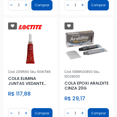
Quantidade
Quantidade
Comprar
Comprar
Diminuir Quantidade
Adicionar Quantidade
Diminuir Quantidade
Adicionar Quantidad
Cod.
2091560
Sku.
10067146
Cod.
10818500800
Sku.
10028000
COLA ELIMINA
COLA EPOXI ARALDITE
JUNTAS VEDANTE
CINZA 20G
FLANGES 518 15G
R$ 117,88
R$ 29,17
Quantidade
Quantidade
Comprar
Comprar
Diminuir Quantidade
Adicionar Quantidade
Diminuir Quantidade
Adicionar Quantidad