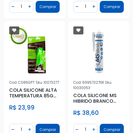
Quantidade
Quantidade
Comprar
Comprar
Diminuir Quantidade
Adicionar Quantidade
Diminuir Quantidade
Adicionar Quantidad
Cod.
CS85GPT
Sku.
10073277
Cod.
69957327191
Sku.
10030053
COLA SILICONE ALTA
COLA SILICONE MS
TEMPERATURA 85G
HIBRIDO BRANCO
PRETA
TUBO
R$ 23,99
R$ 38,60
Quantidade
Quantidade
Comprar
Comprar
Diminuir Quantidade
Adicionar Quantidade
Diminuir Quantidade
Adicionar Quantidad