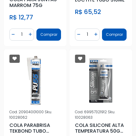
MARROM 75G
R$ 65,52
R$ 12,77
Quantidade
Quantidade
Comprar
Comprar
Diminuir Quantidade
Adicionar Quantidade
Diminuir Quantidade
Adicionar Quantidad
Cod.
20904001000
Sku.
Cod.
69957321912
Sku.
10028062
10028063
COLA PARABRISA
COLA SILICONE ALTA
TEKBOND TUBO
TEMPERATURA 50G