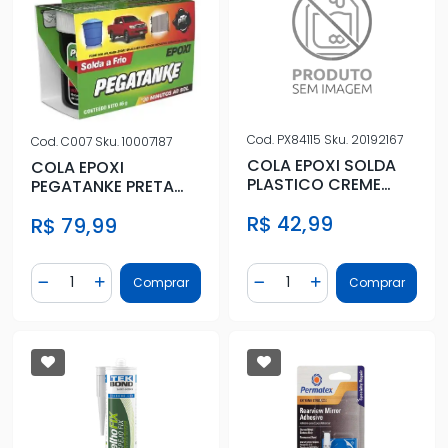
Cod.
PX84115
Sku.
20192167
Cod.
C007
Sku.
10007187
COLA EPOXI SOLDA
COLA EPOXI
PLASTICO CREME
PEGATANKE PRETA
25ML
(46G)
R$ 42,99
R$ 79,99
Quantidade
Quantidade
Comprar
Comprar
Diminuir Quantidade
Adicionar Quantidade
Diminuir Quantidade
Adicionar Quantidad