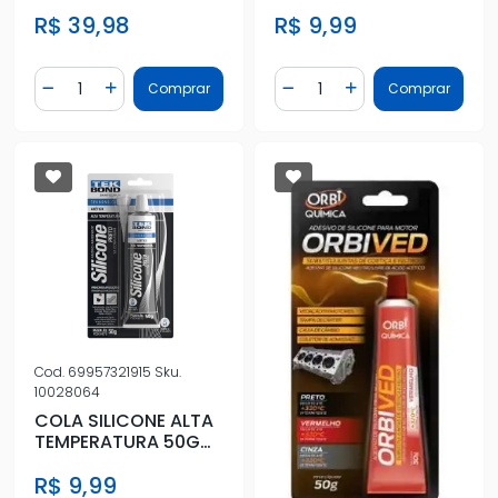
310ML
CINZA
R$ 39,98
R$ 9,99
Quantidade
Quantidade
Comprar
Comprar
Diminuir Quantidade
Adicionar Quantidade
Diminuir Quantidade
Adicionar Quantidad
Cod.
69957321915
Sku.
10028064
COLA SILICONE ALTA
TEMPERATURA 50G
PRETA
R$ 9,99