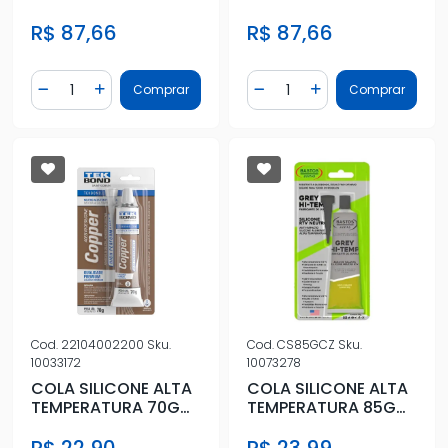
HOMOLOGADO 85G
HOMOLOGADO 85G
R$ 87,66
R$ 87,66
CINZA
PRETA
Quantidade
Quantidade
Comprar
Comprar
Diminuir Quantidade
Adicionar Quantidade
Diminuir Quantidade
Adicionar Quantidad
Cod.
22104002200
Sku.
Cod.
CS85GCZ
Sku.
10033172
10073278
COLA SILICONE ALTA
COLA SILICONE ALTA
TEMPERATURA 70G
TEMPERATURA 85G
COBRE
CINZA
R$ 22,90
R$ 23,99