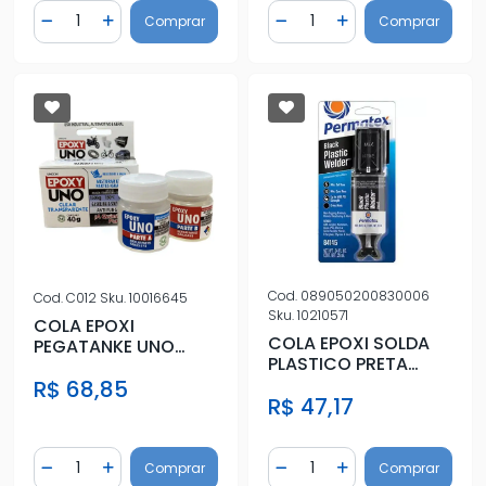
Quantidade
Quantidade
Comprar
Comprar
Diminuir Quantidade
Adicionar Quantidade
Diminuir Quantidade
Adicionar Quantidad
Cod.
089050200830006
Cod.
C012
Sku.
10016645
Sku.
10210571
COLA EPOXI
COLA EPOXI SOLDA
PEGATANKE UNO
PLASTICO PRETA
(40G)
25ML
R$ 68,85
TRANSPARENTE
R$ 47,17
Quantidade
Quantidade
Comprar
Comprar
Diminuir Quantidade
Adicionar Quantidade
Diminuir Quantidade
Adicionar Quantidad