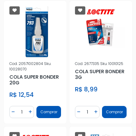
Cod.
20571002804
Sku.
Cod.
2677335
Sku.
10010125
10028070
COLA SUPER BONDER
COLA SUPER BONDER
3G
20G
R$ 8,99
R$ 12,54
Quantidade
Quantidade
Comprar
Comprar
Diminuir Quantidade
Adicionar Quantidade
Diminuir Quantidade
Adicionar Quantidad