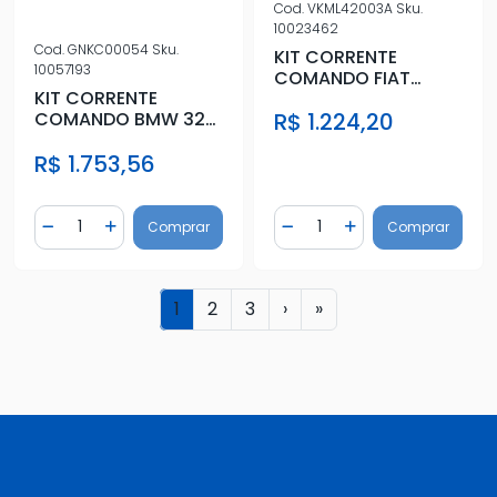
Cod.
VKML42003A
Sku.
10023462
Cod.
GNKC00054
Sku.
KIT CORRENTE
10057193
COMANDO FIAT
KIT CORRENTE
FREEMONT 2.4 16V
R$ 1.224,20
COMANDO BMW 320I
2011 A 2016
2005 A 2012 MOTOR
R$ 1.753,56
N46
Quantidade
Quantidade
Comprar
Comprar
Diminuir Quantidade
Adicionar Quantidade
Diminuir Quantidade
Adicionar Quantidad
1
2
3
›
»