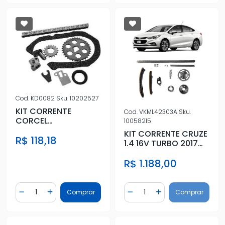
Cod.
KD0082
Sku.
10202527
KIT CORRENTE
Cod.
VKML42303A
Sku.
CORCEL
10058215
(C/RETENTOR)
KIT CORRENTE CRUZE
R$ 118,18
1.4 16V TURBO 2017
ACIMA
R$ 1.188,00
Quantidade
Quantidade
Comprar
Comprar
Diminuir Quantidade
Adicionar Quantidade
Diminuir Quantidade
Adicionar Quantidad