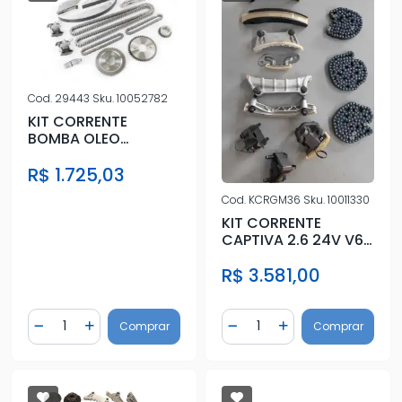
Cod.
29443
Sku.
10052782
KIT CORRENTE
BOMBA OLEO
JOURNEY 2.7 2009 A
R$ 1.725,03
2010
Cod.
KCRGM36
Sku.
10011330
KIT CORRENTE
CAPTIVA 2.6 24V V6
2005 A 2012
R$ 3.581,00
Quantidade
Quantidade
Comprar
Comprar
Diminuir Quantidade
Adicionar Quantidade
Diminuir Quantidade
Adicionar Quantidad