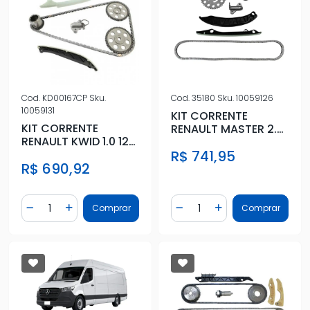
Cod.
KD00167CP
Sku.
Cod.
35180
Sku.
10059126
10059131
KIT CORRENTE
KIT CORRENTE
RENAULT MASTER 2.3
RENAULT KWID 1.0 12V
16V 2013 ACIMA
3CC 2017 ACIMA
R$ 741,95
R$ 690,92
Quantidade
Quantidade
Comprar
Comprar
Diminuir Quantidade
Adicionar Quantidade
Diminuir Quantidade
Adicionar Quantidad