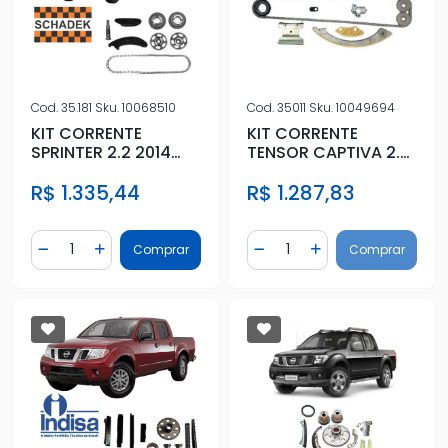
Cod.
35.181
Sku.
10068510
Cod.
35011
Sku.
10049694
KIT CORRENTE
KIT CORRENTE
SPRINTER 2.2 2014
TENSOR CAPTIVA 2.4
ACIMA
2009 A 2017 DIRETA
R$ 1.335,44
R$ 1.287,83
PARCIAL
Quantidade
Quantidade
Comprar
Comprar
Diminuir Quantidade
Adicionar Quantidade
Diminuir Quantidade
Adicionar Quantidad