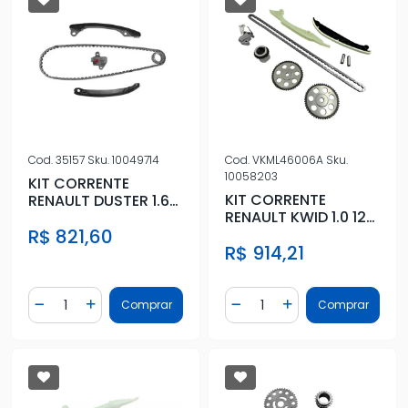
Cod.
35157
Sku.
10049714
Cod.
VKML46006A
Sku.
10058203
KIT CORRENTE
KIT CORRENTE
RENAULT DUSTER 1.6
RENAULT KWID 1.0 12V
16V 2018 ACIMA
3CC 2017 ACIMA
R$ 821,60
R$ 914,21
Quantidade
Quantidade
Comprar
Comprar
Diminuir Quantidade
Adicionar Quantidade
Diminuir Quantidade
Adicionar Quantidad