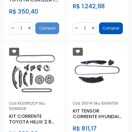
16V 2016 ACIMA
1.8 16V 03/
R$ 1.242,98
R$ 350,40
Quantidade
Quantidade
Comprar
Comprar
Diminuir Quantidade
Adicionar Quantidade
Diminuir Quantidade
Adicionar Quantidad
Cod.
KD00152CP
Sku.
Cod.
35074
Sku.
10049709
10069328
KIT TENSOR
KIT CORRENTE
CORRENTE HYUNDAI
TOYOTA HILUX 2.8
HB20 1.6 TODOS
16V 2016 ACIMA
R$ 811,17