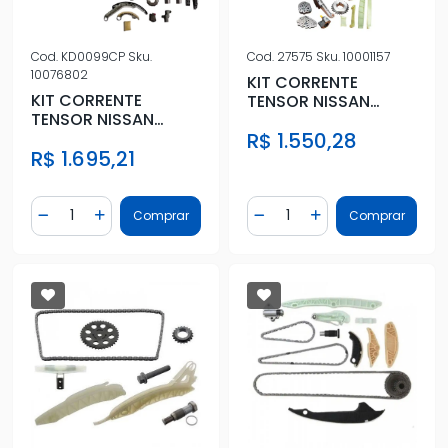
Cod.
KD0099CP
Sku.
Cod.
27575
Sku.
10001157
10076802
KIT CORRENTE
KIT CORRENTE
TENSOR NISSAN
TENSOR NISSAN
FRONTIER 2.5 2008 A
FRONTIER 2.5 190CV
R$ 1.550,28
2013
R$ 1.695,21
13/
Quantidade
Quantidade
Comprar
Comprar
Diminuir Quantidade
Adicionar Quantidade
Diminuir Quantidade
Adicionar Quantidad