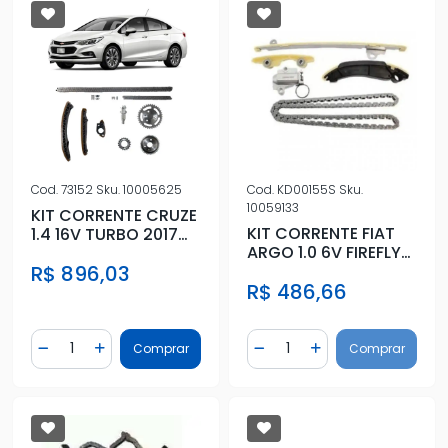
Cod.
73152
Sku.
10005625
Cod.
KD00155S
Sku.
10059133
KIT CORRENTE CRUZE
KIT CORRENTE FIAT
1.4 16V TURBO 2017
ARGO 1.0 6V FIREFLY
ACIMA
2016 ACIMA
R$ 896,03
R$ 486,66
Quantidade
Quantidade
Comprar
Comprar
Diminuir Quantidade
Adicionar Quantidade
Diminuir Quantidade
Adicionar Quantidad