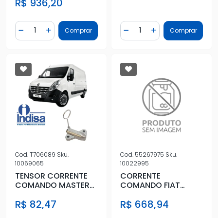
R$ 936,20
Quantidade
Quantidade
Comprar
Comprar
Diminuir Quantidade
Adicionar Quantidade
Diminuir Quantidade
Adicionar Quantidad
Cod.
T706089
Sku.
Cod.
55267975
Sku.
10069065
10022995
TENSOR CORRENTE
CORRENTE
COMANDO MASTER
COMANDO FIAT
2013 A 2022
CRONOS 2018/
R$ 82,47
R$ 668,94