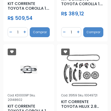
KIT CORRENTE
TOYOTA COROLLA 1.6
TOYOTA COROLLA 1.6
1.8 16V 03/
1.8 16V 03/
R$ 389,12
R$ 509,54
Quantidade
Quantidade
Comprar
Comprar
Diminuir Quantidade
Adicionar Quantidade
Diminuir Quantidade
Adicionar Quantidad
Cod.
KD0009P
Sku.
Cod.
35159
Sku.
10049721
20148602
KIT CORRENTE
KIT CORRENTE
TOYOTA HILUX 2.8
TOYOTA COROLLA 1.6