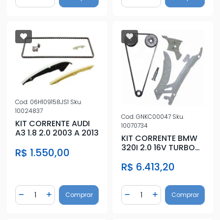
Diminuir Quantidade
Adicionar Quantidade
Diminuir Quantidade
Adicionar Quantidad
Cod.
06H109158JS1
Sku.
10024837
Cod.
GNKC00047
Sku.
KIT CORRENTE AUDI
10070734
A3 1.8 2.0 2003 A 2013
KIT CORRENTE BMW
320I 2.0 16V TURBO
R$ 1.550,00
2012 A 2017 MOTOR
R$ 6.413,20
N20
Quantidade
Quantidade
Comprar
Comprar
Diminuir Quantidade
Adicionar Quantidade
Diminuir Quantidade
Adicionar Quantidad