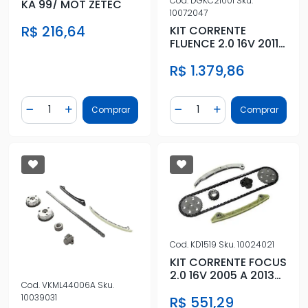
Cod.
DGKC21001
Sku.
KA 99/ MOT ZETEC
10072047
R$ 216,64
KIT CORRENTE
FLUENCE 2.0 16V 2011
ACIMA
R$ 1.379,86
Quantidade
Quantidade
Comprar
Comprar
Diminuir Quantidade
Adicionar Quantidade
Diminuir Quantidade
Adicionar Quantidad
Cod.
KD1519
Sku.
10024021
KIT CORRENTE FOCUS
2.0 16V 2005 A 2013
Cod.
VKML44006A
Sku.
DURATEC
10039031
R$ 551,29