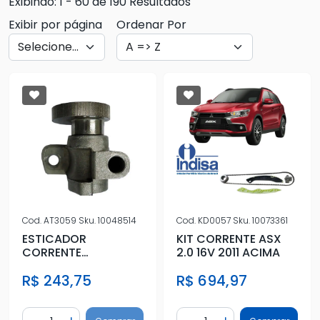
Exibindo: 1 - 60 de 190 Resultados
Exibir por página
Ordenar Por
Cod.
AT3059
Sku.
10048514
Cod.
KD0057
Sku.
10073361
ESTICADOR
KIT CORRENTE ASX
CORRENTE
2.0 16V 2011 ACIMA
COMANDO FIESTA
R$ 243,75
R$ 694,97
ENDURA TENSOR
Quantidade
Quantidade