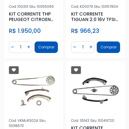
Cod.
100301
Sku.
10055065
Cod.
KD0079
Sku.
10057804
KIT CORRENTE THP
KIT CORRENTE
PEUGEOT CITROEN
TIGUAN 2.0 16V TFSI
208 308 408 3008
2007 A 2014
R$ 1.950,00
R$ 966,23
C4
Quantidade
Quantidade
Comprar
Comprar
Diminuir Quantidade
Adicionar Quantidade
Diminuir Quantidade
Adicionar Quantidad
Cod.
VKML41302A
Sku.
Cod.
35143
Sku.
10049720
10018670
KIT CORRENTE