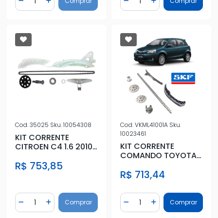
Comprar
Comprar
Diminuir Quantidade
Adicionar Quantidade
Diminuir Quantidade
Adicionar Quantidad
Cod.
35025
Sku.
10054308
Cod.
VKML41001A
Sku.
10023461
KIT CORRENTE
KIT CORRENTE
CITROEN C4 1.6 2010
COMANDO TOYOTA
A 2019
ETIOS 1.5 16V 2012 A
R$ 753,85
R$ 713,44
2021
Quantidade
Quantidade
Comprar
Comprar
Diminuir Quantidade
Adicionar Quantidade
Diminuir Quantidade
Adicionar Quantidad