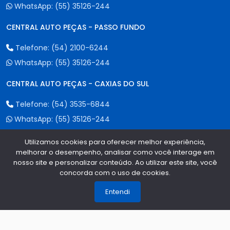
WhatsApp:
(55) 35126-244
CENTRAL AUTO PEÇAS - PASSO FUNDO
Telefone:
(54) 2100-6244
WhatsApp:
(55) 35126-244
CENTRAL AUTO PEÇAS - CAXIAS DO SUL
Telefone:
(54) 3535-6844
WhatsApp:
(55) 35126-244
CENTRAL AUTO PEÇAS - ERECHIM
Utilizamos cookies para oferecer melhor experiência,
melhorar o desempenho, analisar como você interage em
Telefone:
(54) 2107-6244
nosso site e personalizar conteúdo. Ao utilizar este site, você
concorda com o uso de cookies.
1
WhatsApp:
(55) 35126-244
Entendi
Formas de Pagamento