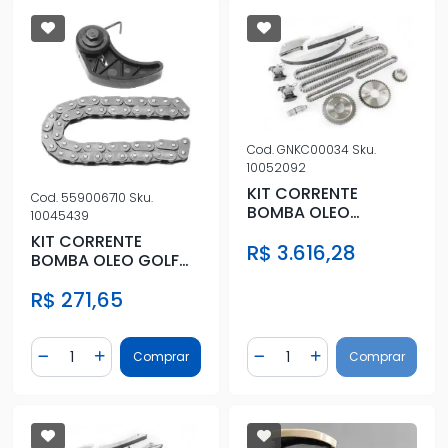
Cod.
GNKC00034
Sku.
10052092
KIT CORRENTE
Cod.
559006710
Sku.
BOMBA OLEO
10045439
JOURNEY 2.7 2008 A
KIT CORRENTE
R$ 3.616,28
2011
BOMBA OLEO GOLF
2.0 1998 ACIMA
R$ 271,65
Quantidade
Quantidade
Comprar
Comprar
Diminuir Quantidade
Adicionar Quantidade
Diminuir Quantidade
Adicionar Quantidad