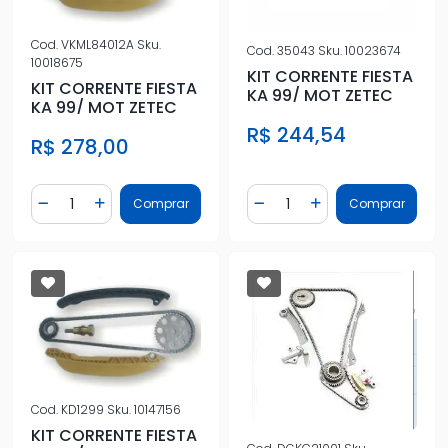
Cod.
VKML84012A
Sku.
Cod.
35043
Sku.
10023674
10018675
KIT CORRENTE FIESTA
KIT CORRENTE FIESTA
KA 99/ MOT ZETEC
KA 99/ MOT ZETEC
R$ 244,54
R$ 278,00
Quantidade
Quantidade
Comprar
Comprar
Diminuir Quantidade
Adicionar Quantidade
Diminuir Quantidade
Adicionar Quantidad
Cod.
KD1299
Sku.
10147156
KIT CORRENTE FIESTA