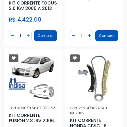
KIT CORRENTE FOCUS
2.0 16V 2005 A 2013
R$ 4.422,00
Quantidade
Quantidade
Comprar
Comprar
Diminuir Quantidade
Adicionar Quantidade
Diminuir Quantidade
Adicionar Quantidad
Cod.
KD0060
Sku.
10073362
Cod.
VKML47302A
Sku.
10028621
KIT CORRENTE
KIT CORRENTE
FUSION 2.3 16V 2006
HONDA CIVIC 1.8
A 2009 OBS 38