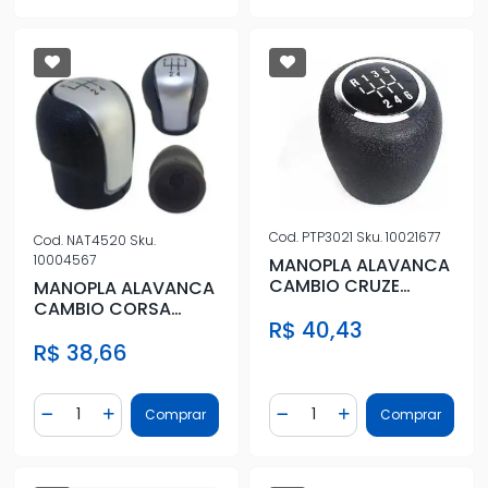
Cod.
PTP3021
Sku.
10021677
Cod.
NAT4520
Sku.
10004567
MANOPLA ALAVANCA
CAMBIO CRUZE
MANOPLA ALAVANCA
PRETO/CROMADA 6
CAMBIO CORSA
R$ 40,43
MARCHAS
CLASSIC 11/ CELTA 13/
R$ 38,66
Quantidade
Quantidade
Comprar
Comprar
Diminuir Quantidade
Adicionar Quantidade
Diminuir Quantidade
Adicionar Quantidad