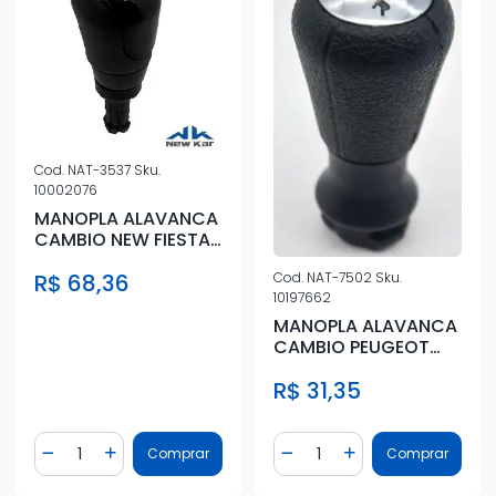
Cod.
NAT-3537
Sku.
10002076
MANOPLA ALAVANCA
CAMBIO NEW FIESTA
ECOSPORT 13/ KA 15/
R$ 68,36
Cod.
NAT-7502
Sku.
PRETA
10197662
MANOPLA ALAVANCA
CAMBIO PEUGEOT
206 207 307
R$ 31,35
PRETA/CROMADA
Quantidade
Quantidade
Comprar
Comprar
Diminuir Quantidade
Adicionar Quantidade
Diminuir Quantidade
Adicionar Quantidad