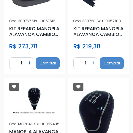
Cod.
300767
Sku.
10057616
Cod.
300768
Sku.
10057788
KIT REPARO MANOPLA
KIT REPARO MANOPLA
ALAVANCA CAMBIO
ALAVANCA CAMBIO
ONIX 2013 A 2019
ONIX 2013 A 2019
R$ 273,78
R$ 219,38
AUTOMATI
AUTOMATI
Quantidade
Quantidade
Comprar
Comprar
Diminuir Quantidade
Adicionar Quantidade
Diminuir Quantidade
Adicionar Quantidad
Cod.
MC2042
Sku.
10052435
MANOPLA ALAVANCA