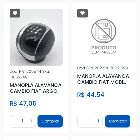
Cod.
OR0202
Sku.
10221599
Cod.
NAT200544
Sku.
MANOPLA ALAVANCA
10052749
CAMBIO FIAT MOBI
MANOPLA ALAVANCA
17/ CROMADO
CAMBIO FIAT ARGO
R$ 44,54
2023 FRISO
R$ 47,05
CROMADO
Quantidade
Quantidade
Comprar
Comprar
Diminuir Quantidade
Adicionar Quantidade
Diminuir Quantidade
Adicionar Quantidad