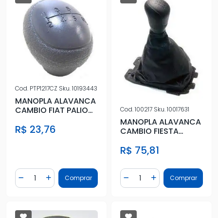
Cod.
PTP1217CZ
Sku.
10193443
MANOPLA ALAVANCA
CAMBIO FIAT PALIO
Cod.
100217
Sku.
10017631
SIENA CINZA 6M
MANOPLA ALAVANCA
R$ 23,76
CAMBIO FIESTA
ECOSPORT 12/
R$ 75,81
FOCUS 13/ KA 1
Quantidade
Quantidade
Comprar
Comprar
Diminuir Quantidade
Adicionar Quantidade
Diminuir Quantidade
Adicionar Quantidad