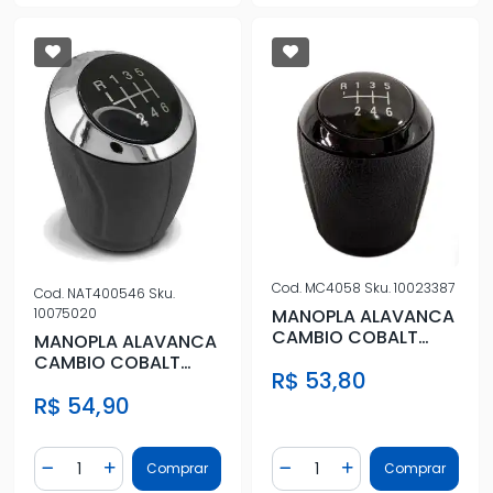
Cod.
MC4058
Sku.
10023387
Cod.
NAT400546
Sku.
MANOPLA ALAVANCA
10075020
CAMBIO COBALT
MANOPLA ALAVANCA
2016 A 2019 ARO
CAMBIO COBALT
R$ 53,80
PRETO PRESSAO
2016 A 2019 ARO
R$ 54,90
CROMADO PRESS
Quantidade
Quantidade
Comprar
Comprar
Diminuir Quantidade
Adicionar Quantidade
Diminuir Quantidade
Adicionar Quantidad