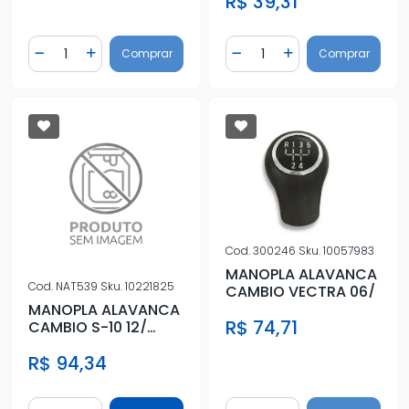
R$ 39,31
MEGANE 06/ PRE
Quantidade
Quantidade
Comprar
Comprar
Diminuir Quantidade
Adicionar Quantidade
Diminuir Quantidade
Adicionar Quantidad
Cod.
300246
Sku.
10057983
MANOPLA ALAVANCA
Cod.
NAT539
Sku.
10221825
CAMBIO VECTRA 06/
MANOPLA ALAVANCA
R$ 74,71
CAMBIO S-10 12/
PRETO/PRATA 6
R$ 94,34
MARCHAS
Quantidade
Quantidade