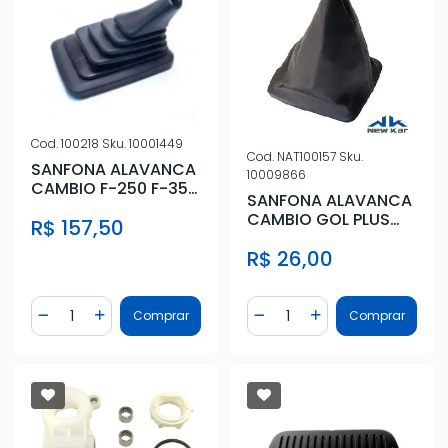
Cod.
100218
Sku.
10001449
Cod.
NAT100157
Sku.
SANFONA ALAVANCA
10009866
CAMBIO F-250 F-350
SANFONA ALAVANCA
F-4000 98/12
CAMBIO GOL PLUS
R$ 157,50
95/ SANTANA C/
R$ 26,00
BASE QUADRAD
Quantidade
Quantidade
Comprar
Comprar
Diminuir Quantidade
Adicionar Quantidade
Diminuir Quantidade
Adicionar Quantidad