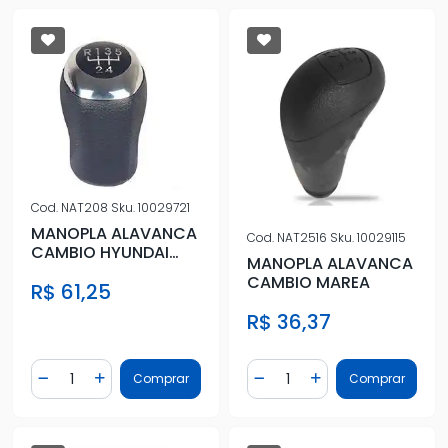
Cod.
NAT208
Sku.
10029721
MANOPLA ALAVANCA
Cod.
NAT2516
Sku.
10029115
CAMBIO HYUNDAI
MANOPLA ALAVANCA
HB20 1.6 PRETA C/
CAMBIO MAREA
R$ 61,25
TAMPA PRET
R$ 36,37
Quantidade
Quantidade
Comprar
Comprar
Diminuir Quantidade
Adicionar Quantidade
Diminuir Quantidade
Adicionar Quantidad