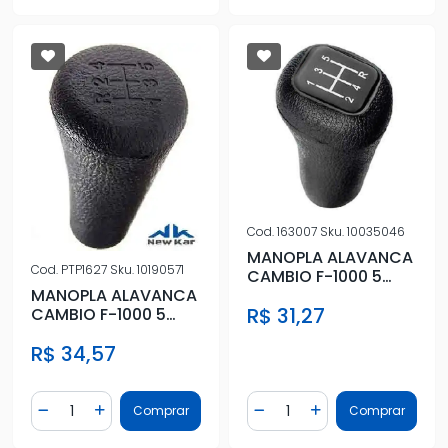
Cod.
163007
Sku.
10035046
MANOPLA ALAVANCA
Cod.
PTP1627
Sku.
10190571
CAMBIO F-1000 5
MARCHAS RE PRA
MANOPLA ALAVANCA
R$ 31,27
TRAS
CAMBIO F-1000 5
MARCHAS RE PRA
R$ 34,57
FRENTE
Quantidade
Quantidade
Comprar
Comprar
Diminuir Quantidade
Adicionar Quantidade
Diminuir Quantidade
Adicionar Quantidad