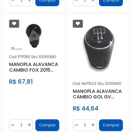
Comprar
Comprar
Diminuir Quantidade
Adicionar Quantidade
Diminuir Quantidade
Adicionar Quantidad
Cod.
PTP3113
Sku.
10065980
MANOPLA ALAVANCA
CAMBIO FOX 2015
ACIMA PRETA
R$ 67,81
Cod.
NAT1522
Sku.
10010840
MANOPLA ALAVANCA
CAMBIO GOL GV
VOYAGE 09/
R$ 44,64
Quantidade
Quantidade
Comprar
Comprar
Diminuir Quantidade
Adicionar Quantidade
Diminuir Quantidade
Adicionar Quantidad