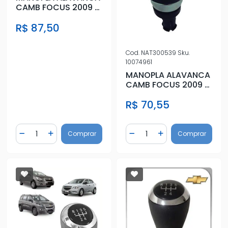
CAMB FOCUS 2009 A
2019 5MM PRETA
R$ 87,50
C/LENTE PR
Cod.
NAT300539
Sku.
10074961
MANOPLA ALAVANCA
CAMB FOCUS 2009 A
2019 5MM PRETA
R$ 70,55
C/LENTE PR
Quantidade
Quantidade
Comprar
Comprar
Diminuir Quantidade
Adicionar Quantidade
Diminuir Quantidade
Adicionar Quantidad