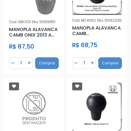
Cod.
MC4052
Sku.
10062235
Cod.
GBC103
Sku.
10056851
MANOPLA ALAVANCA
MANOPLA ALAVANCA
CAMB
CAMB ONIX 2013 A
ONIX/SPIN/SONIC
2019 CINZA LENTE
R$ 68,75
PRETA C/ARO CROM
R$ 87,50
PRETA
Quantidade
Quantidade
Comprar
Comprar
Diminuir Quantidade
Adicionar Quantidade
Diminuir Quantidade
Adicionar Quantidad