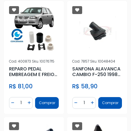
Cod.
400873
Sku.
10076715
Cod.
7857
Sku.
10048404
REPARO PEDAL
SANFONA ALAVANCA
EMBREAGEM E FREIO
CAMBIO F-250 1998
GOL 2003 A 2014
EM DIANTE
R$ 81,00
R$ 58,90
COMPLETO
Quantidade
Quantidade
Comprar
Comprar
Diminuir Quantidade
Adicionar Quantidade
Diminuir Quantidade
Adicionar Quantidad