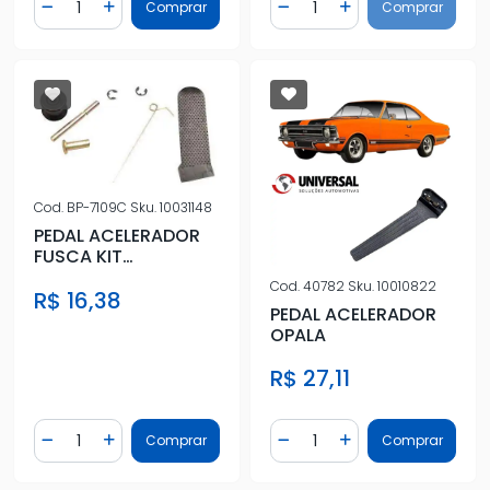
Comprar
Comprar
Diminuir Quantidade
Adicionar Quantidade
Diminuir Quantidade
Adicionar Quantidad
Cod.
BP-7109C
Sku.
10031148
PEDAL ACELERADOR
FUSCA KIT
(COMPLETO
Cod.
40782
Sku.
10010822
R$ 16,38
PLASTICO
PEDAL ACELERADOR
C/SUPORTE)
OPALA
R$ 27,11
Quantidade
Quantidade
Comprar
Comprar
Diminuir Quantidade
Adicionar Quantidade
Diminuir Quantidade
Adicionar Quantidad