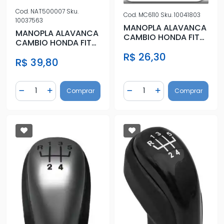
Cod.
NAT500007
Sku.
Cod.
MC6110
Sku.
10041803
10037563
MANOPLA ALAVANCA
MANOPLA ALAVANCA
CAMBIO HONDA FIT
CAMBIO HONDA FIT
PRETO
2003 A 2008
R$ 26,30
R$ 39,80
Quantidade
Quantidade
Comprar
Comprar
Diminuir Quantidade
Adicionar Quantidade
Diminuir Quantidade
Adicionar Quantidad