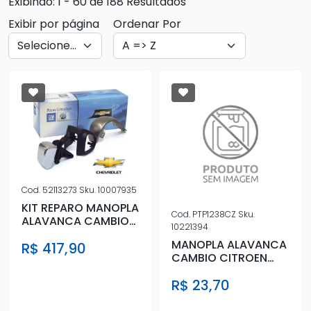
Exibindo: 1 - 60 de 188 Resultados
Exibir por página
Ordenar Por
Cod.
52113273
Sku.
10007935
KIT REPARO MANOPLA
Cod.
PTP1238CZ
Sku.
ALAVANCA CAMBIO
10221394
ONIX 2013 A 2019
MANOPLA ALAVANCA
R$ 417,90
AUTOMATI
CAMBIO CITROEN
CINZA
R$ 23,70