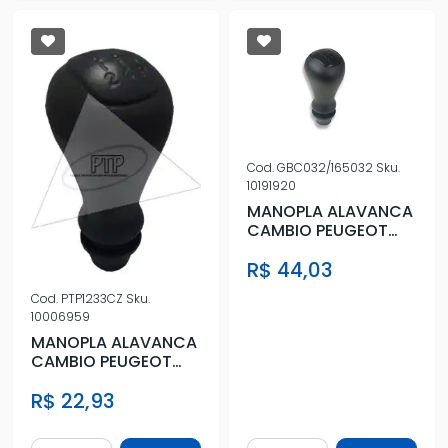
Cod.
GBC032/165032
Sku.
10191920
MANOPLA ALAVANCA
CAMBIO PEUGEOT
206 PRETA
R$ 44,03
Cod.
PTP1233CZ
Sku.
10006959
MANOPLA ALAVANCA
CAMBIO PEUGEOT
206 CINZA ESCURO
R$ 22,93