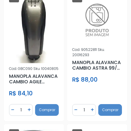
Cod.
90522811
Sku.
20016293
MANOPLA ALAVANCA
CAMBIO ASTRA 99/
Cod.
GBC090
Sku.
10040805
VECTRA 97/
MANOPLA ALAVANCA
R$ 88,00
CAMBIO AGILE
MONTANA 2012 A
R$ 84,10
2015
Quantidade
Quantidade
Comprar
Comprar
Diminuir Quantidade
Adicionar Quantidade
Diminuir Quantidade
Adicionar Quantidad