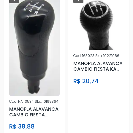
Cod.
163023
Sku.
10221086
MANOPLA ALAVANCA
CAMBIO FIESTA KA
SPORT PRETO
R$ 20,74
Cod.
NAT3534
Sku.
10199364
MANOPLA ALAVANCA
CAMBIO FIESTA
ECOSPORT 2007/
R$ 38,88
PRETA