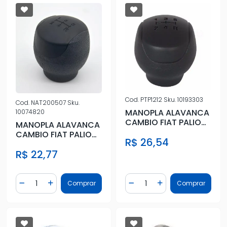
Cod.
PTP1212
Sku.
10193303
Cod.
NAT200507
Sku.
MANOPLA ALAVANCA
10074820
CAMBIO FIAT PALIO
MANOPLA ALAVANCA
FIRE TDS
CAMBIO FIAT PALIO
R$ 26,54
05/ STILO 03/
R$ 22,77
Quantidade
Quantidade
Comprar
Comprar
Diminuir Quantidade
Adicionar Quantidade
Diminuir Quantidade
Adicionar Quantidad