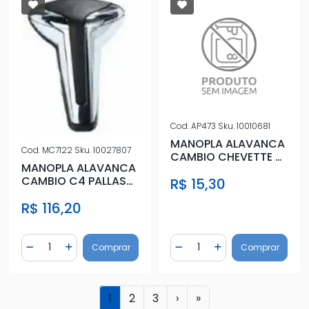
Cod.
AP473
Sku.
10010681
MANOPLA ALAVANCA
Cod.
MC7122
Sku.
10027807
CAMBIO CHEVETTE 4
MANOPLA ALAVANCA
MARCHAS
CAMBIO C4 PALLAS
R$ 15,30
2010 (AUTOMATICO)
R$ 116,20
Quantidade
Quantidade
Comprar
Comprar
Diminuir Quantidade
Adicionar Quantidade
Diminuir Quantidade
Adicionar Quantidad
1
2
3
›
»