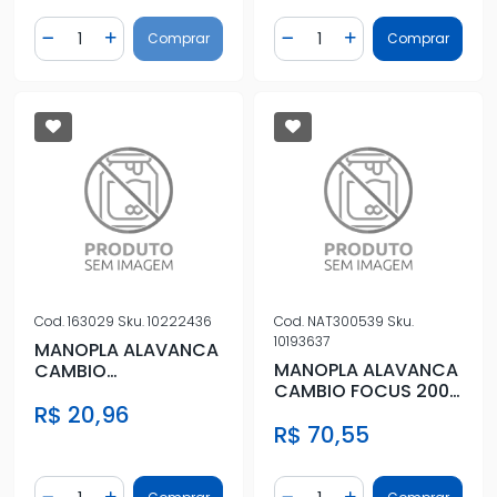
Quantidade
Quantidade
Comprar
Comprar
Diminuir Quantidade
Adicionar Quantidade
Diminuir Quantidade
Adicionar Quantidad
Cod.
163029
Sku.
10222436
Cod.
NAT300539
Sku.
10193637
MANOPLA ALAVANCA
MANOPLA ALAVANCA
CAMBIO
CAMBIO FOCUS 2009
FIESTA,COURIER,KA
A 2013
R$ 20,96
CINZA C/ TAMPA PRE
R$ 70,55
Quantidade
Quantidade