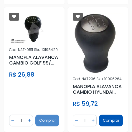
Cod.
NAT-0511
Sku.
10198420
MANOPLA ALAVANCA
CAMBIO GOLF 99/
ANEL CROMADO
R$ 26,88
Cod.
NAT206
Sku.
10006264
MANOPLA ALAVANCA
CAMBIO HYUNDAI
HB20 1.0 PRETA C/
R$ 59,72
TAMPA CINZ
Quantidade
Quantidade
Comprar
Comprar
Diminuir Quantidade
Adicionar Quantidade
Diminuir Quantidade
Adicionar Quantidad