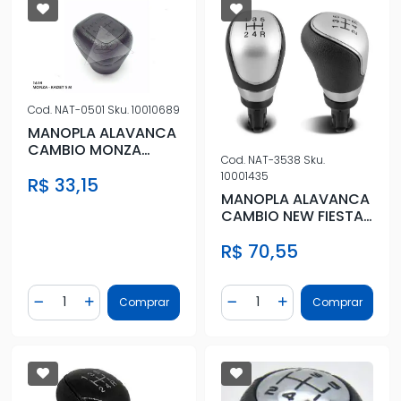
Cod.
NAT-0501
Sku.
10010689
MANOPLA ALAVANCA
CAMBIO MONZA
Cod.
NAT-3538
Sku.
KADETT 5 M
10001435
R$ 33,15
MANOPLA ALAVANCA
CAMBIO NEW FIESTA
ECOSPORT 13/ KA 15/
R$ 70,55
PRATA
Quantidade
Quantidade
Comprar
Comprar
Diminuir Quantidade
Adicionar Quantidade
Diminuir Quantidade
Adicionar Quantidad