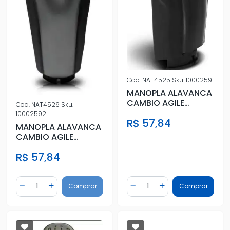
Cod.
NAT4525
Sku.
10002591
MANOPLA ALAVANCA
CAMBIO AGILE
Cod.
NAT4526
Sku.
MONTANA 11/ PRETO
10002592
R$ 57,84
MANOPLA ALAVANCA
CAMBIO AGILE
MONTANA 11/
R$ 57,84
PRATA/PRETO
Quantidade
Quantidade
Comprar
Comprar
Diminuir Quantidade
Adicionar Quantidade
Diminuir Quantidade
Adicionar Quantidad