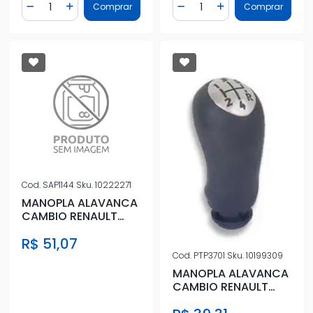
Quantidade
Quantidade
Comprar
Comprar
Diminuir Quantidade
Adicionar Quantidade
Diminuir Quantidade
Adicionar Quantidad
Cod.
SAP1144
Sku.
10222271
MANOPLA ALAVANCA
CAMBIO RENAULT
CLIO 05/ SCENIC 05/
R$ 51,07
TAMPA CR
Cod.
PTP3701
Sku.
10199309
MANOPLA ALAVANCA
CAMBIO RENAULT
LOGAN SANDERO