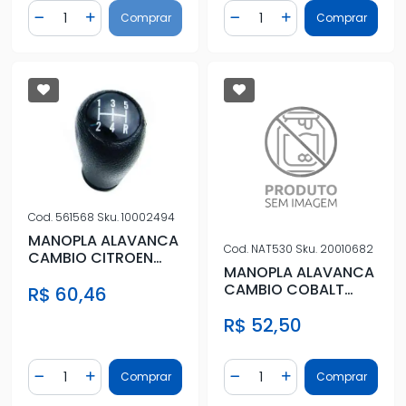
Quantidade
Quantidade
Comprar
Comprar
Diminuir Quantidade
Adicionar Quantidade
Diminuir Quantidade
Adicionar Quantidad
Cod.
561568
Sku.
10002494
MANOPLA ALAVANCA
Cod.
NAT530
Sku.
20010682
CAMBIO CITROEN
MANOPLA ALAVANCA
PICASSO XSARA
CAMBIO COBALT
R$ 60,46
PRETO
2012 A 2019 ARO
R$ 52,50
CROMADO PRESS
Quantidade
Quantidade
Comprar
Comprar
Diminuir Quantidade
Adicionar Quantidade
Diminuir Quantidade
Adicionar Quantidad