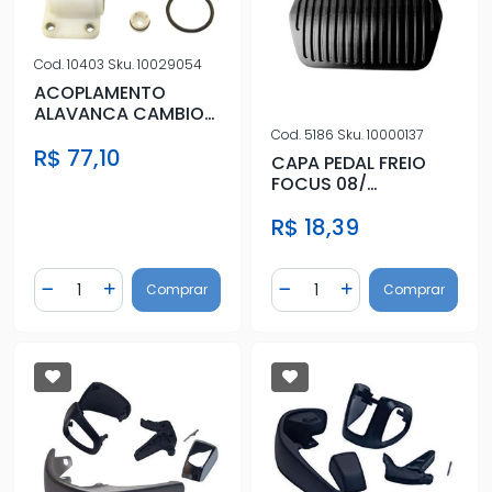
Cod.
10403
Sku.
10029054
ACOPLAMENTO
ALAVANCA CAMBIO
PALIO (RE P/ TRAS)
Cod.
5186
Sku.
10000137
R$ 77,10
BAIXA
CAPA PEDAL FREIO
FOCUS 08/
AUTOMATICO
R$ 18,39
Quantidade
Quantidade
Comprar
Comprar
Diminuir Quantidade
Adicionar Quantidade
Diminuir Quantidade
Adicionar Quantidad