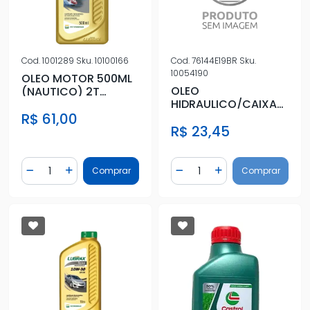
Cod.
1001289
Sku.
10100166
Cod.
76144E19BR
Sku.
10054190
OLEO MOTOR 500ML
OLEO
(NAUTICO) 2T
HIDRAULICO/CAIXA
SEMISSINTETICO
TUTELA TASA 10W
R$ 61,00
R$ 23,45
MINERAL
Quantidade
Quantidade
Comprar
Comprar
Diminuir Quantidade
Adicionar Quantidade
Diminuir Quantidade
Adicionar Quantidad