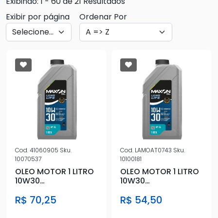
Exibindo: 1 - 60 de 21 Resultados
Exibir por página
Ordenar Por
Cod.
41060905
Sku.
Cod.
LAMOAT0743
Sku.
10070537
10100181
OLEO MOTOR 1 LITRO
OLEO MOTOR 1 LITRO
10W30
10W30
SEMISSINTETICO
SEMISSINTETICO
R$ 70,25
R$ 54,50