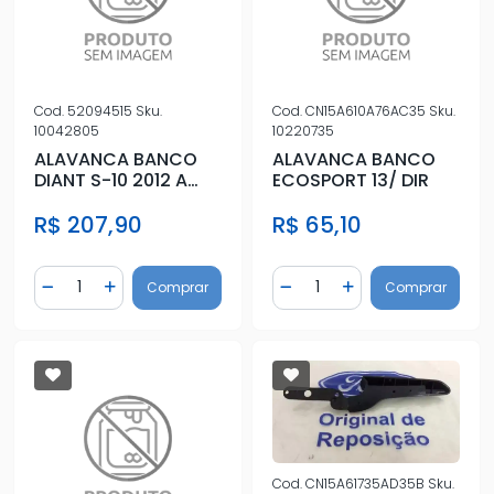
Cod.
52094515
Sku.
Cod.
CN15A610A76AC35
Sku.
10042805
10220735
ALAVANCA BANCO
ALAVANCA BANCO
DIANT S-10 2012 A
ECOSPORT 13/ DIR
2020 DIR
R$ 207,90
R$ 65,10
(REGULAGEM)
Quantidade
Quantidade
Comprar
Comprar
Diminuir Quantidade
Adicionar Quantidade
Diminuir Quantidade
Adicionar Quantidad
Cod.
CN15A61735AD35B
Sku.