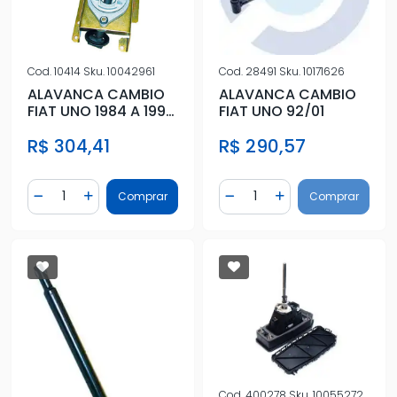
Cod.
10414
Sku.
10042961
Cod.
28491
Sku.
10171626
ALAVANCA CAMBIO
ALAVANCA CAMBIO
FIAT UNO 1984 A 1991
FIAT UNO 92/01
COMPLETA
R$ 304,41
R$ 290,57
Quantidade
Quantidade
Comprar
Comprar
Diminuir Quantidade
Adicionar Quantidade
Diminuir Quantidade
Adicionar Quantidad
Cod.
400278
Sku.
10055272