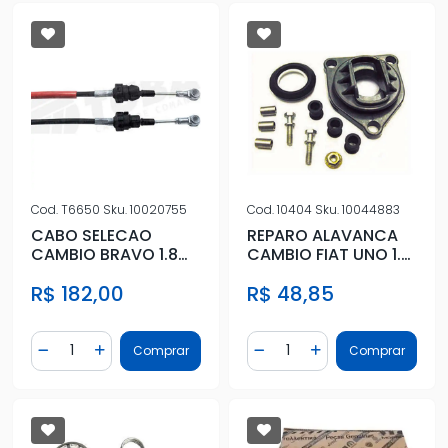
Cod.
T6650
Sku.
10020755
Cod.
10404
Sku.
10044883
CABO SELECAO
REPARO ALAVANCA
CAMBIO BRAVO 1.8
CAMBIO FIAT UNO 1.6
16V 2011 ACIMA
1994 A 1996
R$ 182,00
R$ 48,85
(1144MM)
Quantidade
Quantidade
Comprar
Comprar
Diminuir Quantidade
Adicionar Quantidade
Diminuir Quantidade
Adicionar Quantidad