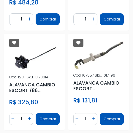
R$ 484,20
VECTRA 94/
Quantidade
Quantidade
Comprar
Comprar
Diminuir Quantidade
Adicionar Quantidade
Diminuir Quantidade
Adicionar Quantidad
Cod.
107557
Sku.
10171196
Cod.
12811
Sku.
10170014
ALAVANCA CAMBIO
ALAVANCA CAMBIO
ESCORT
ESCORT /86
II,LOGUS,POINTER
COMPLETA
R$ 131,81
ESCORT HOBBY
R$ 325,80
Quantidade
Quantidade
Comprar
Comprar
Diminuir Quantidade
Adicionar Quantidade
Diminuir Quantidade
Adicionar Quantidad