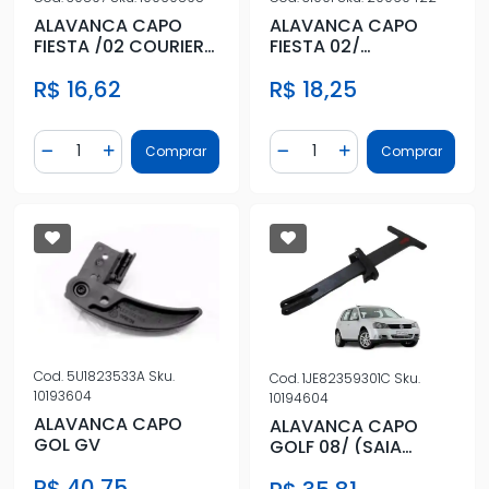
ALAVANCA CAPO
ALAVANCA CAPO
FIESTA /02 COURIER
FIESTA 02/
KA /08 ESCORT
ECOSPORT
R$ 16,62
R$ 18,25
ZETEC 97/
Quantidade
Quantidade
Comprar
Comprar
Diminuir Quantidade
Adicionar Quantidade
Diminuir Quantidade
Adicionar Quantidad
Cod.
5U1823533A
Sku.
Cod.
1JE82359301C
Sku.
10193604
10194604
ALAVANCA CAPO
ALAVANCA CAPO
GOL GV
GOLF 08/ (SAIA
DIANT GRADE)
R$ 40,75