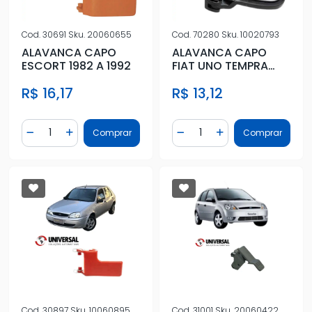
Cod.
30691
Sku.
20060655
Cod.
70280
Sku.
10020793
ALAVANCA CAPO
ALAVANCA CAPO
ESCORT 1982 A 1992
FIAT UNO TEMPRA
TODOS
R$ 16,17
R$ 13,12
Quantidade
Quantidade
Comprar
Comprar
Diminuir Quantidade
Adicionar Quantidade
Diminuir Quantidade
Adicionar Quantidad
Cod.
30897
Sku.
10060895
Cod.
31001
Sku.
20060422