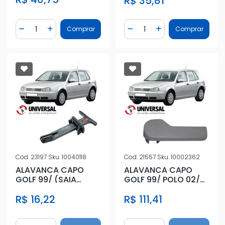
R$ 35,81
Quantidade
Quantidade
Comprar
Comprar
Diminuir Quantidade
Adicionar Quantidade
Diminuir Quantidade
Adicionar Quantidad
Cod.
23197
Sku.
10040118
Cod.
21557
Sku.
10002362
ALAVANCA CAPO
ALAVANCA CAPO
GOLF 99/ (SAIA
GOLF 99/ POLO 02/
DIANT GRADE)
BORA 01/ PASSAT
R$ 16,22
R$ 111,41
Quantidade
Quantidade