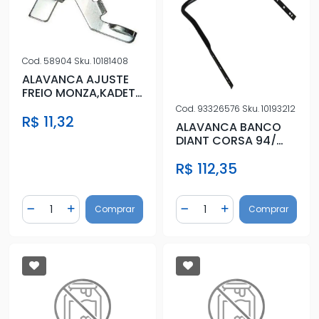
Cod.
58904
Sku.
10181408
ALAVANCA AJUSTE
FREIO MONZA,KADETT
88/ ESQ
Cod.
93326576
Sku.
10193212
R$ 11,32
ALAVANCA BANCO
DIANT CORSA 94/
(REG POSICAO)
R$ 112,35
Quantidade
Quantidade
Comprar
Comprar
Diminuir Quantidade
Adicionar Quantidade
Diminuir Quantidade
Adicionar Quantidad