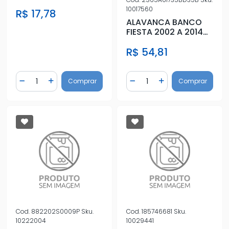
FURO)
10017560
R$ 17,78
ALAVANCA BANCO
FIESTA 2002 A 2014
ESQ
R$ 54,81
Quantidade
Quantidade
Comprar
Comprar
Diminuir Quantidade
Adicionar Quantidade
Diminuir Quantidade
Adicionar Quantidad
Cod.
882202S0009P
Sku.
Cod.
185746681
Sku.
10222004
10029441