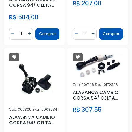
R$ 207,00
VECTRA 94/
CORSA 94/ CELTA
2001/ ASTRA 95/96
R$ 504,00
VECTRA 94/
Quantidade
Quantidade
Comprar
Comprar
Diminuir Quantidade
Adicionar Quantidade
Diminuir Quantidade
Adicionar Quantidad
Cod.
300148
Sku.
10172326
ALAVANCA CAMBIO
CORSA 94/ CELTA
2001/ ASTRA 95/96
R$ 307,55
VECTRA 94/
Cod.
305305
Sku.
10003634
ALAVANCA CAMBIO
CORSA 94/ CELTA
2001/ ASTRA 95/96