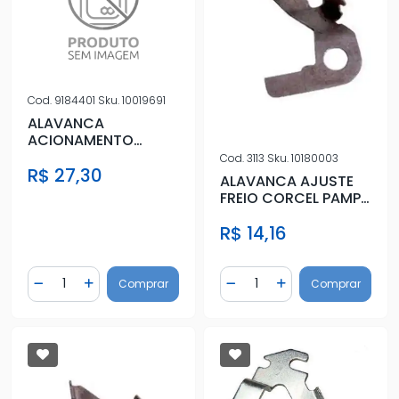
Cod.
9184401
Sku.
10019691
ALAVANCA
ACIONAMENTO
TRAVA ENCOSTO
Cod.
3113
Sku.
10180003
R$ 27,30
BANCO TRAS CORSA
ALAVANCA AJUSTE
02/
FREIO CORCEL PAMPA
DIR VARGA
R$ 14,16
Quantidade
Quantidade
Comprar
Comprar
Diminuir Quantidade
Adicionar Quantidade
Diminuir Quantidade
Adicionar Quantidad