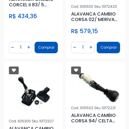
CORCEL II 83/ 5
Cod.
305500
Sku.
10172420
MARCHAS
ALAVANCA CAMBIO
R$ 434,36
COMPLETO
CORSA 02/ MERIVA
2003/ MONTANA
R$ 579,15
2004/ SISTE
Quantidade
Quantidade
Comprar
Comprar
Diminuir Quantidade
Adicionar Quantidade
Diminuir Quantidade
Adicionar Quantidad
Cod.
305502
Sku.
10172221
ALAVANCA CAMBIO
CORSA 94/ CELTA
Cod.
305300
Sku.
10172327
2001/ ASTRA 95/96
ALAVANCA CAMBIO