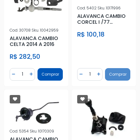
Cod.
5402
Sku.
10171996
ALAVANCA CAMBIO
CORCEL I /77
COMPLETA C/
Cod.
30708
Sku.
10042959
R$ 100,18
MANOPLA
ALAVANCA CAMBIO
CELTA 2014 A 2016
R$ 282,50
Quantidade
Quantidade
Comprar
Comprar
Diminuir Quantidade
Adicionar Quantidade
Diminuir Quantidade
Adicionar Quantidad
Cod.
5354
Sku.
10170309
ALAVANCA CAMBIO