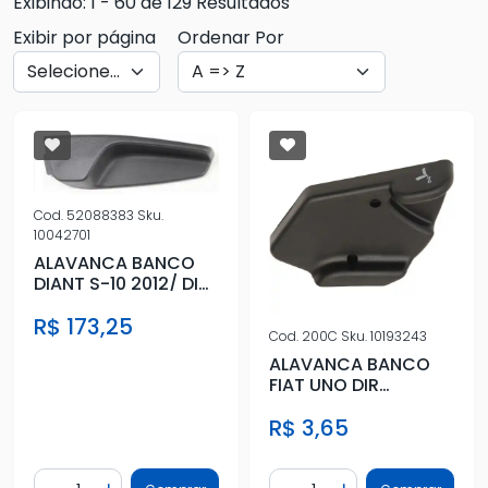
Exibindo: 1 - 60 de 129 Resultados
Exibir por página
Ordenar Por
Cod.
52088383
Sku.
10042701
ALAVANCA BANCO
DIANT S-10 2012/ DIR
(REGULAGEM)
R$ 173,25
Cod.
200C
Sku.
10193243
ALAVANCA BANCO
FIAT UNO DIR
88/(2FUROS) CINZA
R$ 3,65
Quantidade
Quantidade