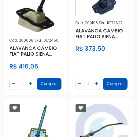
Cod.
200195
Sku.
10172627
ALAVANCA CAMBIO
FIAT PALIO SIENA
Cod.
200008
Sku.
10172450
STRADA UNO 13/ 1.0
R$ 373,50
1.6 1.8
ALAVANCA CAMBIO
FIAT PALIO SIENA
STRADA PALIO
R$ 416,05
WEEKEND 05/ 1.
Quantidade
Quantidade
Comprar
Comprar
Diminuir Quantidade
Adicionar Quantidade
Diminuir Quantidade
Adicionar Quantidad