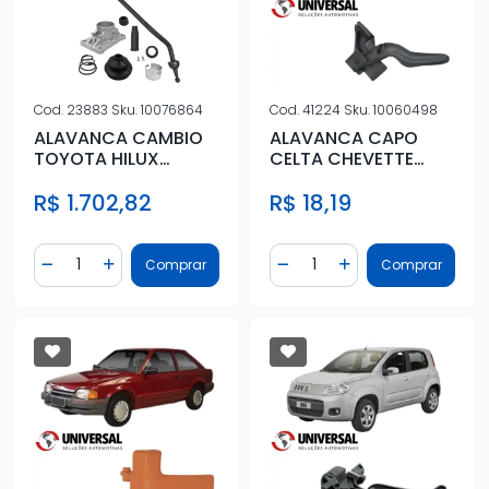
Cod.
23883
Sku.
10076864
Cod.
41224
Sku.
10060498
ALAVANCA CAMBIO
ALAVANCA CAPO
TOYOTA HILUX
CELTA CHEVETTE
PITBULL 2005 A 2015
CORSA KADETT
R$ 1.702,82
R$ 18,19
MONZA VECTRA
Quantidade
Quantidade
Comprar
Comprar
Diminuir Quantidade
Adicionar Quantidade
Diminuir Quantidade
Adicionar Quantidad