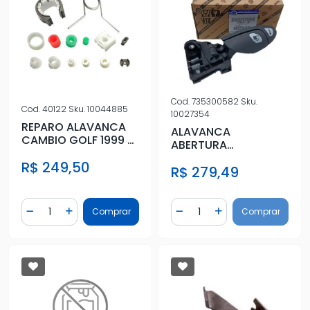
Cod.
735300582
Sku.
Cod.
40122
Sku.
10044885
10027354
REPARO ALAVANCA
ALAVANCA
CAMBIO GOLF 1999 A
ABERTURA
2014
PORTINHOLA PORTA
R$ 249,50
R$ 279,49
MALAS PALIO 2001 A
2017
Quantidade
Quantidade
Comprar
Comprar
Diminuir Quantidade
Adicionar Quantidade
Diminuir Quantidade
Adicionar Quantidad