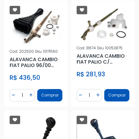
Cod.
31674
Sku.
10053875
Cod.
202500
Sku.
10171560
ALAVANCA CAMBIO
ALAVANCA CAMBIO
FIAT PALIO C/
FIAT PALIO 96/00
CUPULA ALTA
SIENA 96/00 PALIO
R$ 281,93
R$ 436,50
WEEKEND
Quantidade
Quantidade
Comprar
Comprar
Diminuir Quantidade
Adicionar Quantidade
Diminuir Quantidade
Adicionar Quantidad