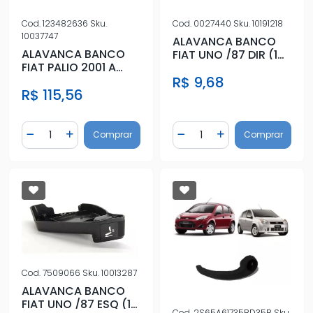
Cod.
123482636
Sku.
Cod.
0027440
Sku.
10191218
10037747
ALAVANCA BANCO
ALAVANCA BANCO
FIAT UNO /87 DIR (1
FIAT PALIO 2001 A
FURO)
2007
R$ 9,68
R$ 115,56
Quantidade
Quantidade
Comprar
Comprar
Diminuir Quantidade
Adicionar Quantidade
Diminuir Quantidade
Adicionar Quantidad
Cod.
7509066
Sku.
10013287
ALAVANCA BANCO
FIAT UNO /87 ESQ (1
Cod.
2S65A61735BD35B
Sku.