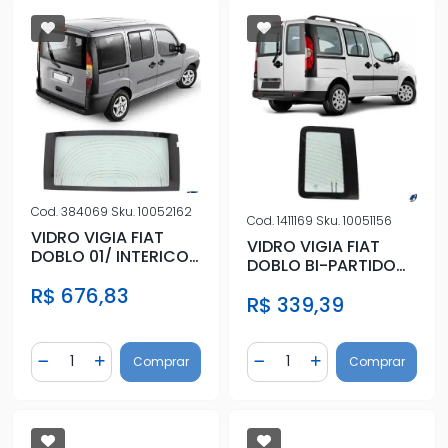
Cod.
384069
Sku.
10052162
Cod.
1411169
Sku.
10051156
VIDRO VIGIA FIAT
VIDRO VIGIA FIAT
DOBLO 01/ INTERICO
DOBLO BI-PARTIDO
C/ANTIBACANTE
(DIREITO MENOR)
R$ 676,83
VERDE
R$ 339,39
Quantidade
Quantidade
Comprar
Comprar
Diminuir Quantidade
Adicionar Quantidade
Diminuir Quantidade
Adicionar Quantidad