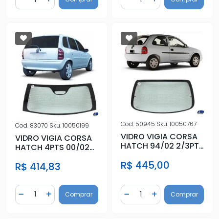
Diminuir Quantidade
Adicionar Quantidade
Diminuir Quantidade
Adicionar Quantidad
Cod.
50945
Sku.
10050767
Cod.
83070
Sku.
10050199
VIDRO VIGIA CORSA
VIDRO VIGIA CORSA
HATCH 94/02 2/3PTS
HATCH 4PTS 00/02
S/ANTIB (SEM BREK)
C/ANTIB (BREK
R$ 445,00
R$ 414,83
REDONDO)
Quantidade
Quantidade
Comprar
Comprar
Diminuir Quantidade
Adicionar Quantidade
Diminuir Quantidade
Adicionar Quantidad