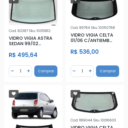
Cod.
89764
Sku.
10050768
Cod.
82387
Sku.
10051812
VIDRO VIGIA CELTA
VIDRO VIGIA ASTRA
01/06 C/ANTIEMB
SEDAN 99/02
VERDE C/FURO
C/DESEMB VERDE
R$ 536,00
LIMPADOR
R$ 495,64
Quantidade
Quantidade
Comprar
Comprar
Diminuir Quantidade
Adicionar Quantidade
Diminuir Quantidade
Adicionar Quantidad
Cod.
1189044
Sku.
10016603
VIDRO VIGIA CELTA