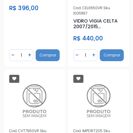
C/ANTIEMBACANTE
R$ 396,00
VERDE C/FURO LIM
Cod.
CEL0650VR
Sku.
10051167
VIDRO VIGIA CELTA
2007/2015
C/ANTIEMBACANTE
R$ 440,00
VERDE C/FURO LIM
Quantidade
Quantidade
Comprar
Comprar
Diminuir Quantidade
Adicionar Quantidade
Diminuir Quantidade
Adicionar Quantidad
Cod.
CVT7950VR
Sku.
Cod.
IMPORT205
Sku.