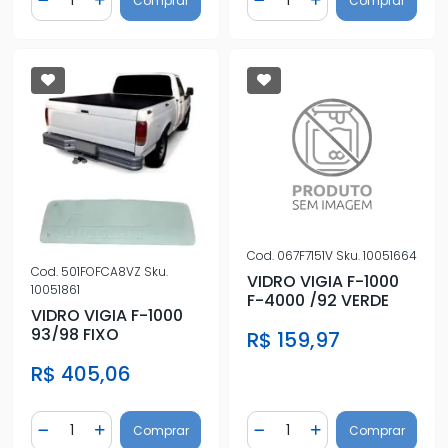
Comprar
Comprar
Diminuir Quantidade
Adicionar Quantidade
Diminuir Quantidade
Adicionar Quantidad
Cod.
067F7151V
Sku.
10051664
Cod.
501FOFCA8VZ
Sku.
VIDRO VIGIA F-1000
10051861
F-4000 /92 VERDE
VIDRO VIGIA F-1000
93/98 FIXO
R$ 159,97
R$ 405,06
Quantidade
Quantidade
Comprar
Comprar
Diminuir Quantidade
Adicionar Quantidade
Diminuir Quantidade
Adicionar Quantidad