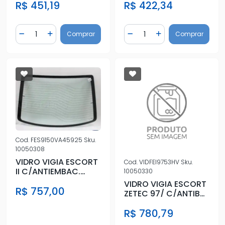
R$ 451,19
R$ 422,34
Quantidade
Quantidade
Comprar
Comprar
Diminuir Quantidade
Adicionar Quantidade
Diminuir Quantidade
Adicionar Quantidad
Cod.
FES9150VA45925
Sku.
10050308
VIDRO VIGIA ESCORT
Cod.
VIDFEI9753HV
Sku.
II C/ANTIEMBAC.
10050330
VERDE
VIDRO VIGIA ESCORT
R$ 757,00
ZETEC 97/ C/ANTIB
C/BRACK
R$ 780,79