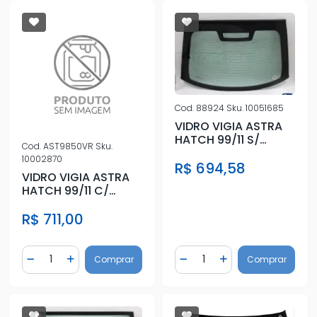
Cod.
88924
Sku.
10051685
VIDRO VIGIA ASTRA
HATCH 99/11 S/
Cod.
AST9850VR
Sku.
BRAKE LIGHT
10002870
R$ 694,58
VIDRO VIGIA ASTRA
HATCH 99/11 C/
BRECK LIGHT
R$ 711,00
Quantidade
Quantidade
Comprar
Comprar
Diminuir Quantidade
Adicionar Quantidade
Diminuir Quantidade
Adicionar Quantidad