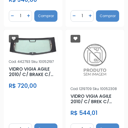
Quantidade
Quantidade
Comprar
Comprar
Diminuir Quantidade
Adicionar Quantidade
Diminuir Quantidade
Adicionar Quantidad
Cod.
442793
Sku.
10052197
VIDRO VIGIA AGILE
2010/ C/ BRAKE C/
FURO C/
R$ 720,00
ANTIEMBACANTE
Cod.
1219709
Sku.
10052308
VIDRO VIGIA AGILE
2010/ C/ BREK C/
FURO C/
R$ 544,01
ANTIEMBACANTE
Quantidade
Quantidade