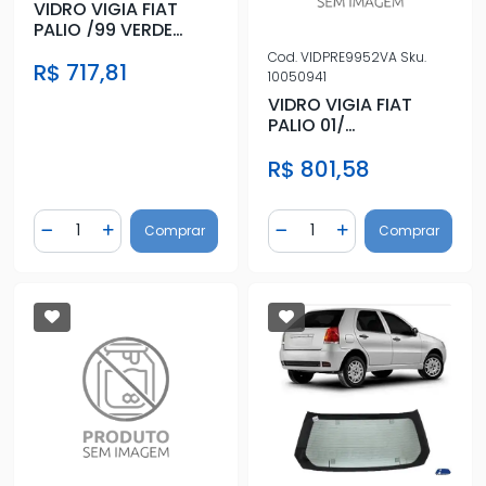
VIDRO VIGIA FIAT
PALIO /99 VERDE
C/ANTIB.C/ SERIGS
Cod.
VIDPRE9952VA
Sku.
R$ 717,81
10050941
VIDRO VIGIA FIAT
PALIO 01/
C/ANTIB.C/SERIG
R$ 801,58
VERDE
Quantidade
Quantidade
Comprar
Comprar
Diminuir Quantidade
Adicionar Quantidade
Diminuir Quantidade
Adicionar Quantidad