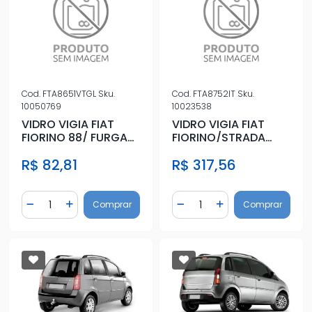
Cod.
FTA8651VTGL
Sku.
Cod.
FTA8752IT
Sku.
10050769
10023538
VIDRO VIGIA FIAT
VIDRO VIGIA FIAT
FIORINO 88/ FURGAO
FIORINO/STRADA
ESQ/DIR VERDE
1984 A 2014
R$ 82,81
R$ 317,56
Quantidade
Quantidade
Comprar
Comprar
Diminuir Quantidade
Adicionar Quantidade
Diminuir Quantidade
Adicionar Quantidad