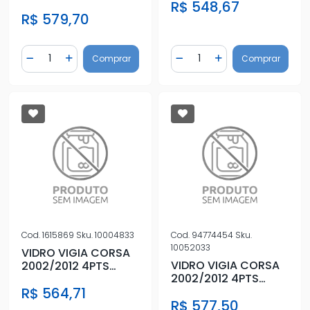
C/ FURO C/
R$ 548,67
S/ANTIBACANTE S/
R$ 579,70
ANTIBACANTE
Quantidade
Quantidade
Comprar
Comprar
Diminuir Quantidade
Adicionar Quantidade
Diminuir Quantidade
Adicionar Quantidad
Cod.
1615869
Sku.
10004833
Cod.
94774454
Sku.
10052033
VIDRO VIGIA CORSA
VIDRO VIGIA CORSA
2002/2012 4PTS
2002/2012 4PTS
HATCH
HATCH
R$ 564,71
C/ANTIBACANTE
R$ 577,50
C/ANTIBACANTE
LIMPADO