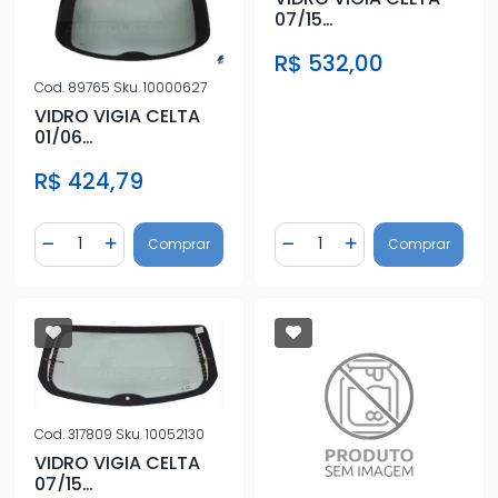
07/15
C/ANTIEMBACANTE
R$ 532,00
VERDE C/FURO LIM
Cod.
89765
Sku.
10000627
VIDRO VIGIA CELTA
01/06
S/ANTIEMBACANTE
R$ 424,79
VERDE S/FURO
LIMPADO
Quantidade
Quantidade
Comprar
Comprar
Diminuir Quantidade
Adicionar Quantidade
Diminuir Quantidade
Adicionar Quantidad
Cod.
317809
Sku.
10052130
VIDRO VIGIA CELTA
07/15