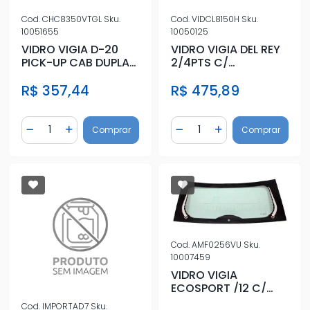
Cod.
CHC8350VTGL
Sku.
Cod.
VIDCL8150H
Sku.
10051655
10050125
VIDRO VIGIA D-20
VIDRO VIGIA DEL REY
PICK-UP CAB DUPLA
2/4PTS C/
84/ VERDE FIXO
ANTIEMBACANTE
R$ 357,44
R$ 475,89
Quantidade
Quantidade
Comprar
Comprar
Diminuir Quantidade
Adicionar Quantidade
Diminuir Quantidade
Adicionar Quantidad
Cod.
AMF0256VU
Sku.
10007459
VIDRO VIGIA
ECOSPORT /12 C/
ANTIB
Cod.
IMPORTAD7
Sku.