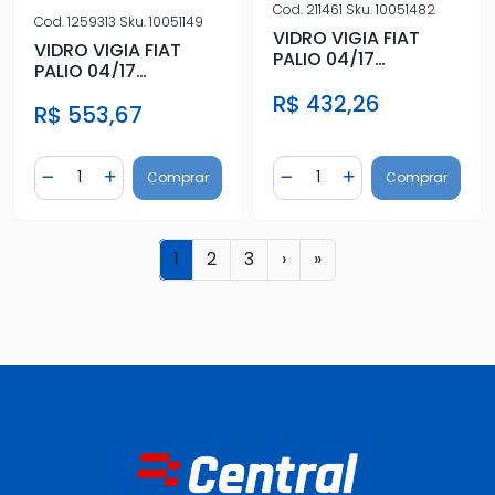
Cod.
211461
Sku.
10051482
Cod.
1259313
Sku.
10051149
VIDRO VIGIA FIAT
VIDRO VIGIA FIAT
PALIO 04/17
PALIO 04/17
C/ANTIB.C/SERIG
C/ANTIB.C/SERIG
R$ 432,26
VERDE
R$ 553,67
VERDE
Quantidade
Quantidade
Comprar
Comprar
Diminuir Quantidade
Adicionar Quantidade
Diminuir Quantidade
Adicionar Quantidad
1
2
3
›
»