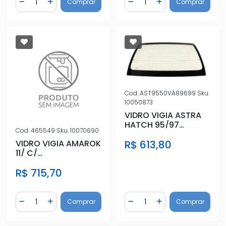
Comprar
Comprar
Diminuir Quantidade
Adicionar Quantidade
Diminuir Quantidade
Adicionar Quantidad
Cod.
AST9550VA89699
Sku.
10050873
VIDRO VIGIA ASTRA
HATCH 95/97
Cod.
465549
Sku.
10070690
IMPORTADO
R$ 613,80
VIDRO VIGIA AMAROK
11/ C/
ANTIEMBACANTE
R$ 715,70
SERIGRAFIA VERDE
Quantidade
Quantidade
Comprar
Comprar
Diminuir Quantidade
Adicionar Quantidade
Diminuir Quantidade
Adicionar Quantidad