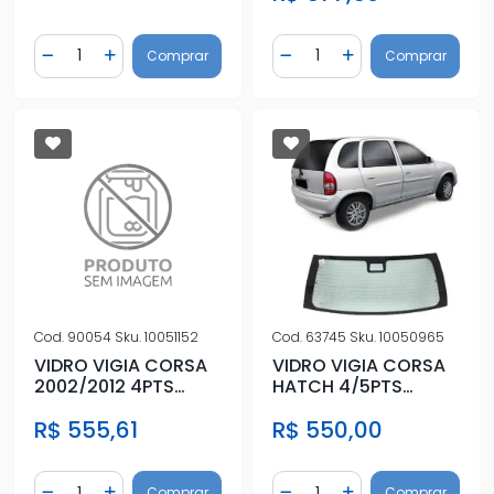
LIMPADO
Quantidade
Quantidade
Comprar
Comprar
Diminuir Quantidade
Adicionar Quantidade
Diminuir Quantidade
Adicionar Quantidad
Cod.
63745
Sku.
10050965
Cod.
90054
Sku.
10051152
VIDRO VIGIA CORSA
VIDRO VIGIA CORSA
HATCH 4/5PTS
2002/2012 4PTS
94/99 C/ANTIB (BREK
HATCH
R$ 550,00
R$ 555,61
QUADRADO)
C/ANTIBACANTE
LIMPADO
Quantidade
Quantidade
Comprar
Comprar