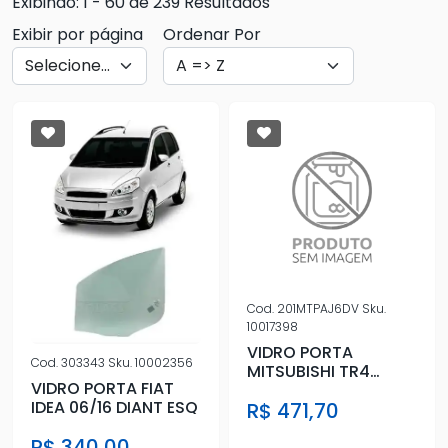
Exibindo: 1 - 60 de 239 Resultados
Exibir por página
Ordenar Por
Cod.
201MTPAJ6DV
Sku.
10017398
VIDRO PORTA
Cod.
303343
Sku.
10002356
MITSUBISHI TR4
VIDRO PORTA FIAT
2002/ ESQ
IDEA 06/16 DIANT ESQ
R$ 471,70
R$ 340,00