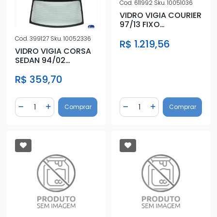
Cod.
611992
Sku.
10051036
VIDRO VIGIA COURIER
97/13 FIXO
ENCAPSULADO
Cod.
399127
Sku.
10052336
R$ 1.219,56
VIDRO VIGIA CORSA
SEDAN 94/02
C/ANTIB (SEM BREK)
R$ 359,70
Quantidade
Quantidade
Comprar
Comprar
Diminuir Quantidade
Adicionar Quantidade
Diminuir Quantidade
Adicionar Quantidad