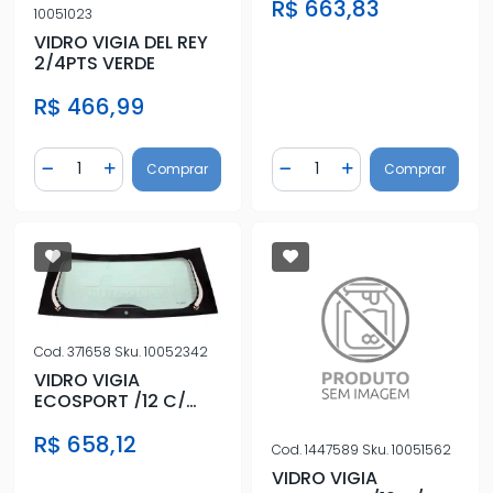
R$ 663,83
10051023
VIDRO VIGIA DEL REY
2/4PTS VERDE
R$ 466,99
Quantidade
Quantidade
Comprar
Comprar
Diminuir Quantidade
Adicionar Quantidade
Diminuir Quantidade
Adicionar Quantidad
Cod.
371658
Sku.
10052342
VIDRO VIGIA
ECOSPORT /12 C/
ANTIB
R$ 658,12
Cod.
1447589
Sku.
10051562
VIDRO VIGIA