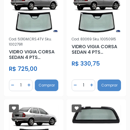
Cod.
501GM.CRS.4TV
Sku.
Cod.
83069
Sku.
10050915
10027911
VIDRO VIGIA CORSA
VIDRO VIGIA CORSA
SEDAN 4 PTS
SEDAN 4 PTS
CLASSIC 00/16
CLASSIC 00/16
R$ 330,75
C/ANTIB
R$ 725,00
C/ANTIB
Quantidade
Quantidade
Comprar
Comprar
Diminuir Quantidade
Adicionar Quantidade
Diminuir Quantidade
Adicionar Quantidad