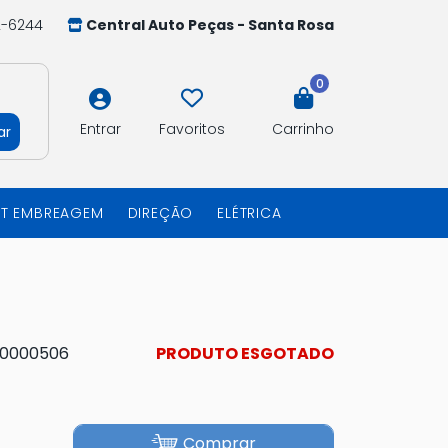
2-6244
Central Auto Peças - Santa Rosa
0
Entrar
Favoritos
Carrinho
ar
IT EMBREAGEM
DIREÇÃO
ELÉTRICA
10000506
PRODUTO ESGOTADO
Comprar