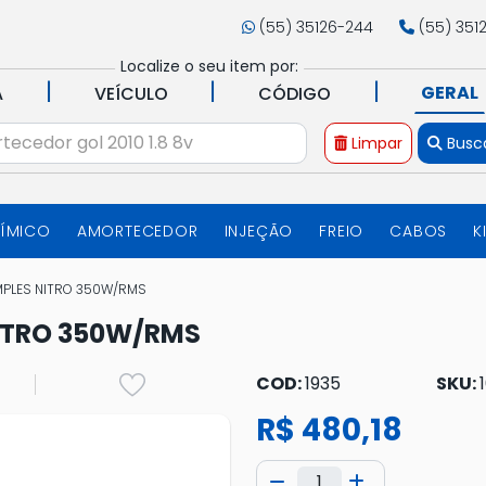
(55) 35126-244
(55) 351
Localize o seu item por:
|
|
|
GERAL
A
VEÍCULO
CÓDIGO
Limpar
Busc
UÍMICO
AMORTECEDOR
INJEÇÃO
FREIO
CABOS
K
MPLES NITRO 350W/RMS
NITRO 350W/RMS
COD:
1935
SKU:
R$ 480,18