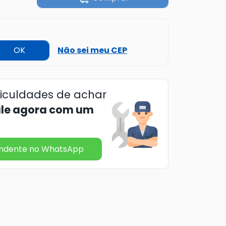
OK
Não sei meu CEP
ficuldades de achar
ale agora com um
endente no WhatsApp