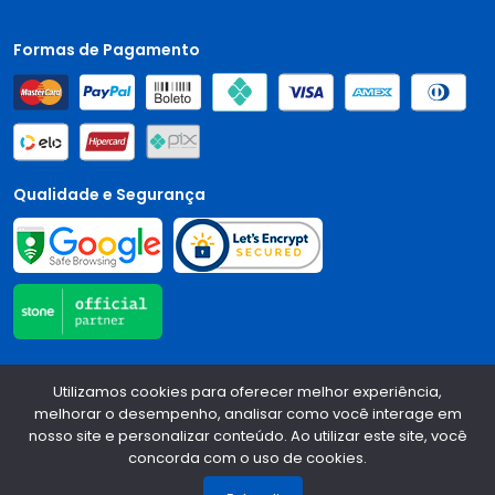
Formas de Pagamento
Qualidade e Segurança
Central Auto Peças - CNPJ:
90.196.999/0001-89
Todos os
Utilizamos cookies para oferecer melhor experiência,
direitos reservados.
2026
melhorar o desempenho, analisar como você interage em
nosso site e personalizar conteúdo. Ao utilizar este site, você
Desenvolvido Por:
concorda com o uso de cookies.
1