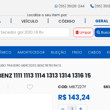
(55) 35126-244
(55) 351
Localize o seu item por:
|
|
|
GERAL
A
VEÍCULO
CÓDIGO
Limpar
Busc
UÍMICO
AMORTECEDOR
INJEÇÃO
FREIO
CABOS
K
UBO TRASEIRO MERCEDES BENZ 1111 1113 1114 13...
1111 1113 1114 1313 1314 1316 15
COD:
MB7227F
SK
R$ 143,24