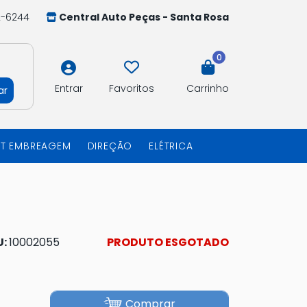
2-6244
Central Auto Peças - Santa Rosa
0
Entrar
Favoritos
Carrinho
ar
IT EMBREAGEM
DIREÇÃO
ELÉTRICA
U:
10002055
PRODUTO ESGOTADO
Comprar