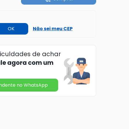
OK
Não sei meu CEP
ficuldades de achar
ale agora com um
endente no WhatsApp