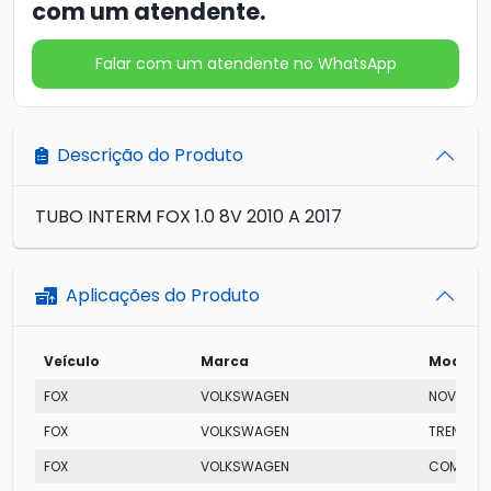
com um atendente.
Falar com um atendente no WhatsApp
Descrição do Produto
TUBO INTERM FOX 1.0 8V 2010 A 2017
Aplicações do Produto
Veículo
Marca
Modelo
FOX
VOLKSWAGEN
NOVO TOT
FOX
VOLKSWAGEN
TRENDLIN
FOX
VOLKSWAGEN
COMFORT