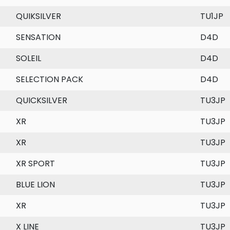
QUIKSILVER
TU1JP
SENSATION
D4D
SOLEIL
D4D
SELECTION PACK
D4D
QUICKSILVER
TU3JP
XR
TU3JP
XR
TU3JP
XR SPORT
TU3JP
BLUE LION
TU3JP
XR
TU3JP
X LINE
TU3JP