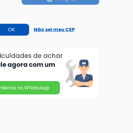
OK
Não sei meu CEP
ficuldades de achar
ale agora com um
endente no WhatsApp