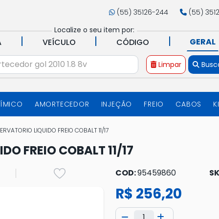
(55) 35126-244
(55) 351
Localize o seu item por:
|
|
|
GERAL
A
VEÍCULO
CÓDIGO
Limpar
Busc
UÍMICO
AMORTECEDOR
INJEÇÃO
FREIO
CABOS
K
RVATORIO LIQUIDO FREIO COBALT 11/17
DO FREIO COBALT 11/17
COD:
95459860
SK
R$ 256,20