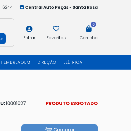
2-6244
Central Auto Peças - Santa Rosa
0
Entrar
Favoritos
Carrinho
ar
IT EMBREAGEM
DIREÇÃO
ELÉTRICA
U:
10001027
PRODUTO ESGOTADO
Comprar