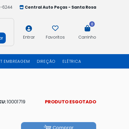
2-6244
Central Auto Peças - Santa Rosa
0
Entrar
Favoritos
Carrinho
ar
IT EMBREAGEM
DIREÇÃO
ELÉTRICA
KU:
10001719
PRODUTO ESGOTADO
Comprar