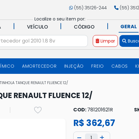
(55) 35126-244
(55) 351
Localize o seu item por:
|
|
|
GERAL
A
VEÍCULO
CÓDIGO
Limpar
Busc
UÍMICO
AMORTECEDOR
INJEÇÃO
FREIO
CABOS
K
INHOLA TANQUE RENAULT FLUENCE 12/
UE RENAULT FLUENCE 12/
COD:
781201621R
S
R$ 362,67