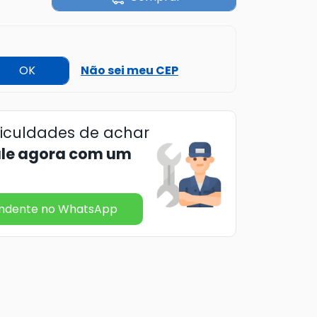
OK
Não sei meu CEP
ficuldades de achar
ale agora com um
endente no WhatsApp