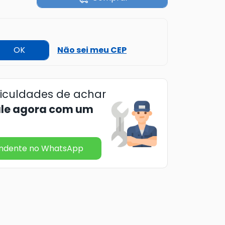
OK
Não sei meu CEP
ficuldades de achar
ale agora com um
endente no WhatsApp