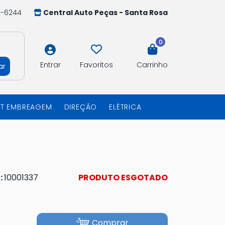
2-6244
Central Auto Peças - Santa Rosa
0
Entrar
Favoritos
Carrinho
ar
IT EMBREAGEM
DIREÇÃO
ELÉTRICA
:
10001337
PRODUTO ESGOTADO
Comprar