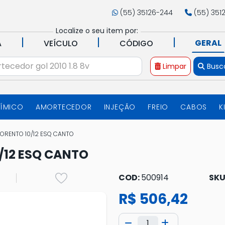
(55) 35126-244
(55) 351
Localize o seu item por:
|
|
|
GERAL
A
VEÍCULO
CÓDIGO
Limpar
Busc
UÍMICO
AMORTECEDOR
INJEÇÃO
FREIO
CABOS
K
SORENTO 10/12 ESQ CANTO
0/12 ESQ CANTO
COD:
500914
SKU
R$ 506,42