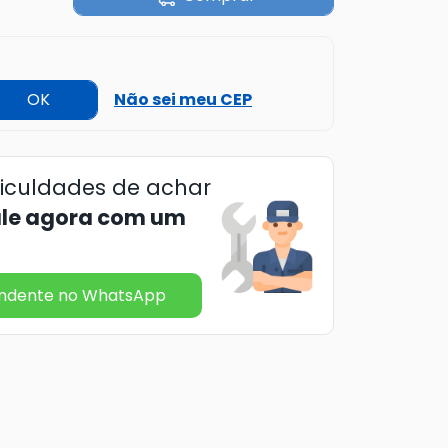
OK
Não sei meu CEP
ficuldades de achar
ale agora com um
endente no WhatsApp