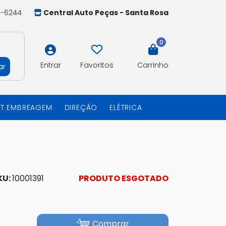
2-6244
Central Auto Peças - Santa Rosa
0
Entrar
Favoritos
Carrinho
ar
IT EMBREAGEM
DIREÇÃO
ELÉTRICA
KU:
10001391
PRODUTO ESGOTADO
Comprar