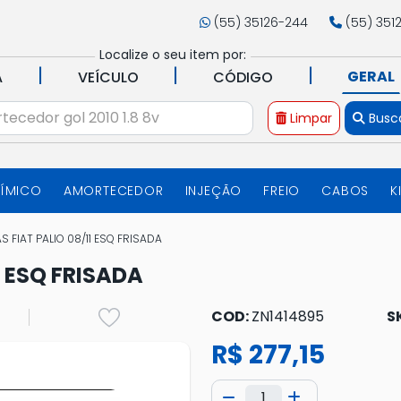
(55) 35126-244
(55) 351
Localize o seu item por:
|
|
|
GERAL
A
VEÍCULO
CÓDIGO
Limpar
Busc
UÍMICO
AMORTECEDOR
INJEÇÃO
FREIO
CABOS
K
S FIAT PALIO 08/11 ESQ FRISADA
1 ESQ FRISADA
COD:
ZN1414895
S
R$ 277,15