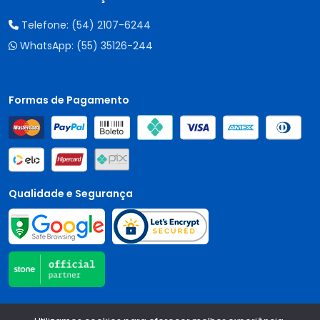
Telefone:
(54) 2107-6244
WhatsApp:
(55) 35126-244
Formas de Pagamento
Qualidade e Segurança
Central Auto Peças - CNPJ:
90.196.999/0001-89
Todos os