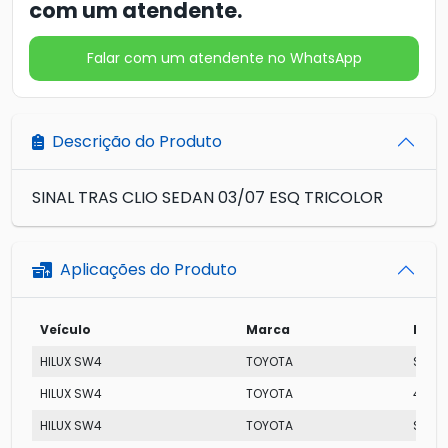
com um atendente.
Falar com um atendente no WhatsApp
Descrição do Produto
SINAL TRAS CLIO SEDAN 03/07 ESQ TRICOLOR
Aplicações do Produto
Veículo
Marca
Mode
HILUX SW4
TOYOTA
SRV 
HILUX SW4
TOYOTA
4.0 A
HILUX SW4
TOYOTA
SR