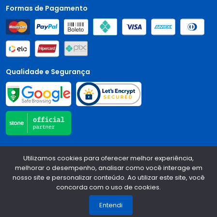
Formas de Pagamento
Qualidade e Segurança
Central Auto Peças - CNPJ:
90.196.999/0001-89
Todos os
Utilizamos cookies para oferecer melhor experiência,
direitos reservados.
2026
melhorar o desempenho, analisar como você interage em
nosso site e personalizar conteúdo. Ao utilizar este site, você
Desenvolvido Por:
concorda com o uso de cookies.
1
Entendi