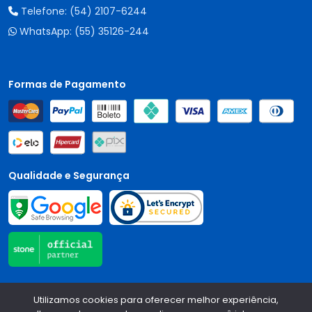
Telefone:
(54) 2107-6244
WhatsApp:
(55) 35126-244
Formas de Pagamento
Qualidade e Segurança
Central Auto Peças - CNPJ:
90.196.999/0001-89
Todos os
Utilizamos cookies para oferecer melhor experiência,
direitos reservados.
2026