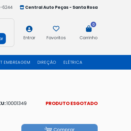
2-6244
Central Auto Peças - Santa Rosa
0
Entrar
Favoritos
Carrinho
ar
IT EMBREAGEM
DIREÇÃO
ELÉTRICA
KU:
10001349
PRODUTO ESGOTADO
Comprar