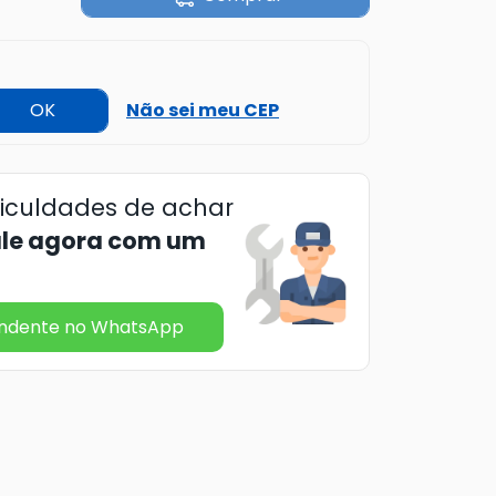
OK
Não sei meu CEP
ficuldades de achar
ale agora com um
endente no WhatsApp