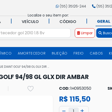
(55) 35126-244
(55) 351
Localize o seu item por:
|
|
|
GERAL
A
VEÍCULO
CÓDIGO
Limpar
Busc
UÍMICO
AMORTECEDOR
INJEÇÃO
FREIO
CABOS
K
 DIANT GOLF 94/98 GL GLX DIR ...
OLF 94/98 GL GLX DIR AMBAR
COD:
1H0953050
S
R$ 115,50