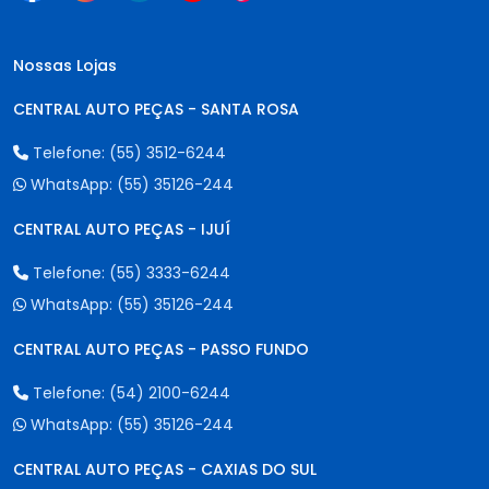
Nossas Lojas
CENTRAL AUTO PEÇAS - SANTA ROSA
Telefone:
(55) 3512-6244
WhatsApp:
(55) 35126-244
CENTRAL AUTO PEÇAS - IJUÍ
Telefone:
(55) 3333-6244
WhatsApp:
(55) 35126-244
CENTRAL AUTO PEÇAS - PASSO FUNDO
Telefone:
(54) 2100-6244
WhatsApp:
(55) 35126-244
CENTRAL AUTO PEÇAS - CAXIAS DO SUL