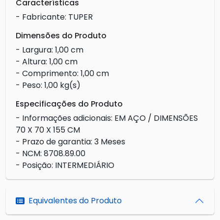
Características
- Fabricante: TUPER
Dimensões do Produto
- Largura: 1,00 cm
- Altura: 1,00 cm
- Comprimento: 1,00 cm
- Peso: 1,00 kg(s)
Especificações do Produto
- Informações adicionais: EM AÇO / DIMENSÕES
70 X 70 X 155 CM
- Prazo de garantia: 3 Meses
- NCM: 8708.89.00
- Posição: INTERMEDIÁRIO
Equivalentes do Produto