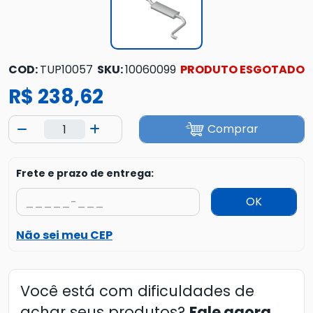
COD:
TUP10057
SKU:
10060099
PRODUTO ESGOTADO
R$ 238,62
Comprar
Frete e prazo de entrega:
OK
Não sei meu CEP
Você está com dificuldades de
achar seus produtos?
Fale agora