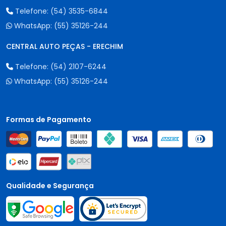
Telefone:
(54) 3535-6844
WhatsApp:
(55) 35126-244
CENTRAL AUTO PEÇAS - ERECHIM
Telefone:
(54) 2107-6244
WhatsApp:
(55) 35126-244
Formas de Pagamento
Qualidade e Segurança