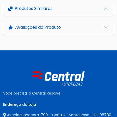
Produtos Similares
Avaliações do Produto
Você precisa, a Central Resolve
Endereço da Loja
Avenida Inhacorá, 799 - Centro - Santa Rosa - RS,
98780-