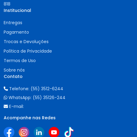
818
Institucional
Entregas
Pagamento
Trocas e Devoluções
Política de Privacidade
Termos de Uso
Sobre nós
Contato
Telefone:
(55) 3512-6244
WhatsApp:
(55) 35126-244
E-mail:
Acompanhe nas Redes