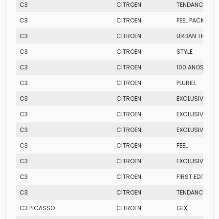
C3
CITROEN
TENDANCE
C3
CITROEN
FEEL PACK
C3
CITROEN
URBAN TRAIL
C3
CITROEN
STYLE
C3
CITROEN
100 ANOS
C3
CITROEN
PLURIEL
C3
CITROEN
EXCLUSIVE BU
C3
CITROEN
EXCLUSIVE
C3
CITROEN
EXCLUSIVE
C3
CITROEN
FEEL
C3
CITROEN
EXCLUSIVE OV
C3
CITROEN
FIRST EDITION
C3
CITROEN
TENDANCE
C3 PICASSO
CITROEN
GLX