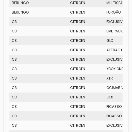
BERLINGO
CITROEN
MULTISPACE
BERLINGO
CITROEN
FURGÃO
C3
CITROEN
EXCLUSIVE
C3
CITROEN
LIVE PACK
C3
CITROEN
GLX
C3
CITROEN
ATTRACTION
C3
CITROEN
EXCLUSIVE
C3
CITROEN
XBOX ONE EDIT
C3
CITROEN
XTR
C3
CITROEN
OCIMAR VERS
C3
CITROEN
GLX
C3
CITROEN
PICASSO GL M
C3
CITROEN
PICASSO GLX
C3
CITROEN
EXCLUSIVE MT