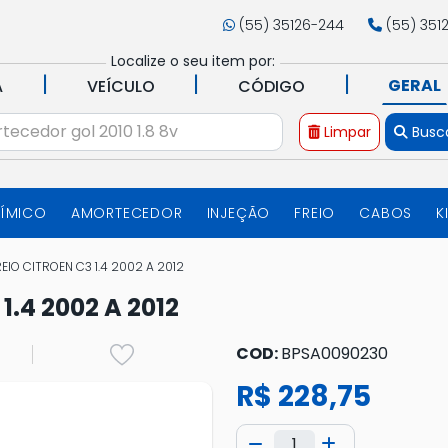
(55) 35126-244
(55) 351
Localize o seu item por:
|
|
|
GERAL
A
VEÍCULO
CÓDIGO
Limpar
Busc
UÍMICO
AMORTECEDOR
INJEÇÃO
FREIO
CABOS
K
EIO CITROEN C3 1.4 2002 A 2012
.4 2002 A 2012
COD:
BPSA0090230
R$ 228,75