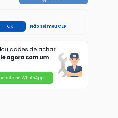
OK
Não sei meu CEP
ficuldades de achar
ale agora com um
endente no WhatsApp