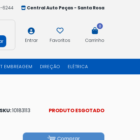
2-6244
Central Auto Peças - Santa Rosa
0
Entrar
Favoritos
Carrinho
ar
IT EMBREAGEM
DIREÇÃO
ELÉTRICA
SKU:
10183113
PRODUTO ESGOTADO
Comprar