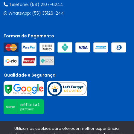
Telefone:
(54) 2107-6244
WhatsApp:
(55) 35126-244
Formas de Pagamento
Qualidade e Segurança
Central Auto Peças - CNPJ:
90.196.999/0001-89
Todos os
Utilizamos cookies para oferecer melhor experiência,
direitos reservados.
2026