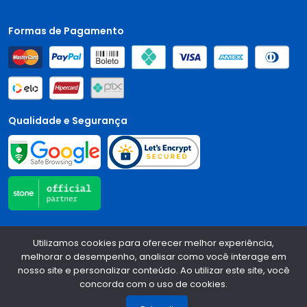
Formas de Pagamento
Qualidade e Segurança
Central Auto Peças - CNPJ:
90.196.999/0001-89
Todos os
Utilizamos cookies para oferecer melhor experiência,
direitos reservados.
2026
melhorar o desempenho, analisar como você interage em
nosso site e personalizar conteúdo. Ao utilizar este site, você
Desenvolvido Por:
concorda com o uso de cookies.
1