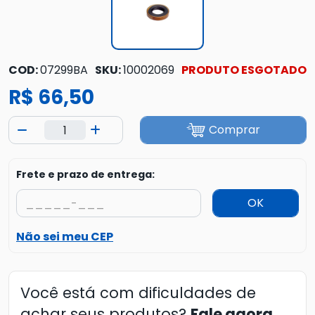
COD:
07299BA
SKU:
10002069
PRODUTO ESGOTADO
R$ 66,50
Comprar
Frete e prazo de entrega:
OK
Não sei meu CEP
Você está com dificuldades de
achar seus produtos?
Fale agora