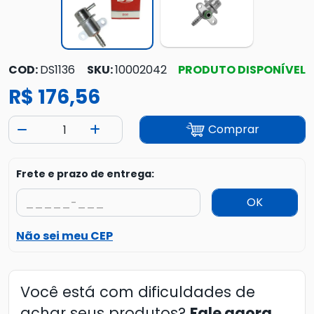
COD:
DS1136
SKU:
10002042
PRODUTO DISPONÍVEL
R$ 176,56
Comprar
Frete e prazo de entrega:
OK
Não sei meu CEP
Você está com dificuldades de
achar seus produtos?
Fale agora