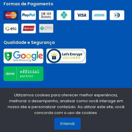
Formas de Pagamento
Qualidade e Segurança
Central Auto Peças - CNPJ:
90.196.999/0001-89
Todos os
Utilizamos cookies para oferecer melhor experiência,
direitos reservados.
2026
melhorar o desempenho, analisar como você interage em
nosso site e personalizar conteúdo. Ao utilizar este site, você
Desenvolvido Por:
concorda com o uso de cookies.
1
Entendi