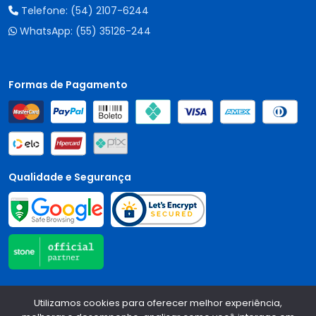
Telefone:
(54) 2107-6244
WhatsApp:
(55) 35126-244
Formas de Pagamento
Qualidade e Segurança
Central Auto Peças - CNPJ:
90.196.999/0001-89
Todos os
Utilizamos cookies para oferecer melhor experiência,
direitos reservados.
2026