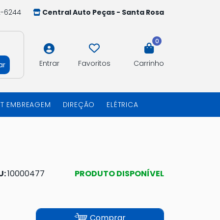
2-6244
Central Auto Peças - Santa Rosa
0
Entrar
Favoritos
Carrinho
ar
IT EMBREAGEM
DIREÇÃO
ELÉTRICA
U:
10000477
PRODUTO DISPONÍVEL
Comprar