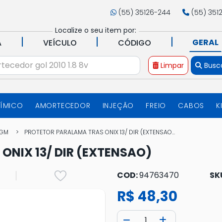
(55) 35126-244
(55) 351
Localize o seu item por:
|
|
|
GERAL
A
VEÍCULO
CÓDIGO
Limpar
Busc
UÍMICO
AMORTECEDOR
INJEÇÃO
FREIO
CABOS
K
GM
PROTETOR PARALAMA TRAS ONIX 13/ DIR (EXTENSAO...
NIX 13/ DIR (EXTENSAO)
COD:
94763470
SK
R$ 48,30