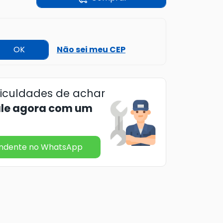
OK
Não sei meu CEP
ficuldades de achar
ale agora com um
endente no WhatsApp